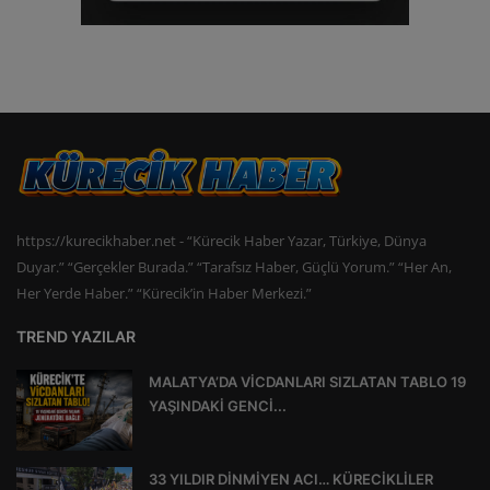
https://kurecikhaber.net - “Kürecik Haber Yazar, Türkiye, Dünya
Duyar.” “Gerçekler Burada.” “Tarafsız Haber, Güçlü Yorum.” “Her An,
Her Yerde Haber.” “Kürecik’in Haber Merkezi.”
TREND YAZILAR
MALATYA’DA VİCDANLARI SIZLATAN TABLO 19
YAŞINDAKİ GENCİ...
33 YILDIR DİNMİYEN ACI… KÜRECİKLİLER