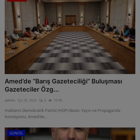
Amed’de “Barış Gazeteciliği” Buluşması
Gazeteciler Özg...
admin
Eyl 29, 2025
0
19.9B
Halkların Demokratik Partisi (HDP) Basın, Yayın ve Propaganda
Komisyonu, Amed’de...
GÜNCEL