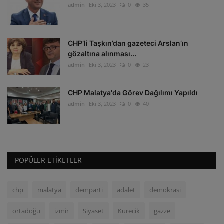
admin
Eki 3, 2023
0
35
CHP’li Taşkın’dan gazeteci Arslan’ın
gözaltına alınması...
admin
Eki 3, 2023
0
23
CHP Malatya'da Görev Dağılımı Yapıldı
admin
Eki 3, 2023
0
40
POPÜLER ETIKETLER
chp
malatya
demparti
adalet
demokrasi
ortadoğu
izmir
Siyaset
Kurecik
gazze