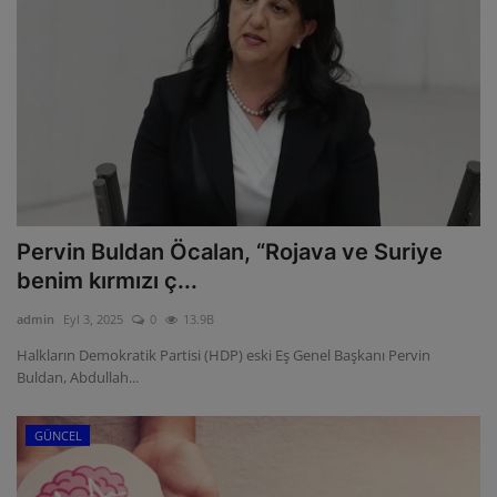
Pervin Buldan Öcalan, “Rojava ve Suriye
benim kırmızı ç...
admin
Eyl 3, 2025
0
13.9B
Halkların Demokratik Partisi (HDP) eski Eş Genel Başkanı Pervin
Buldan, Abdullah...
GÜNCEL