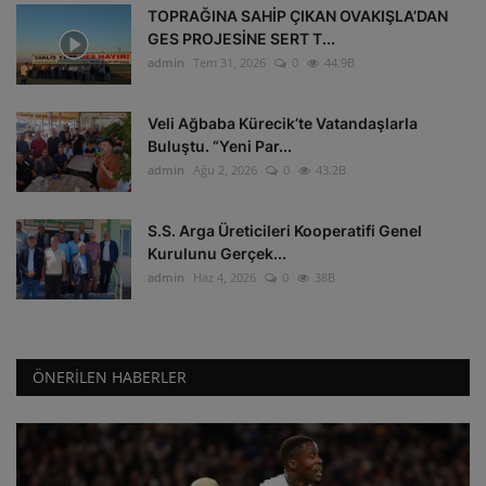
TOPRAĞINA SAHİP ÇIKAN OVAKIŞLA’DAN
GES PROJESİNE SERT T...
admin
Tem 31, 2026
0
44.9B
Veli Ağbaba Kürecik’te Vatandaşlarla
Buluştu. “Yeni Par...
admin
Ağu 2, 2026
0
43.2B
S.S. Arga Üreticileri Kooperatifi Genel
Kurulunu Gerçek...
admin
Haz 4, 2026
0
38B
ÖNERILEN HABERLER