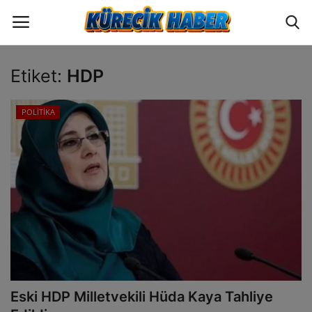
Etiket:
HDP
Oturum
Üye Ol
POLİTİKA
ANA SAYFA
GÜNCEL
POLİTİKA
EKONOMİ
YAZARLAR
Eski HDP Milletvekili Hüda Kaya Tahliye
BİLİM VE TEKNOLOJİ