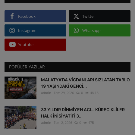
Facebook
Twitter
Instagram
Whatsapp
Youtube
POPÜLER YAZILAR
MALATYA’DA VİCDANLARI SIZLATAN TABLO
19 YAŞINDAKİ GENCİ...
admin
Tem 29, 2026
0
48.1B
33 YILDIR DİNMİYEN ACI… KÜRECİKLİLER
HALK İNİSİYATİFİ 3...
admin
Tem 2, 2026
0
47B