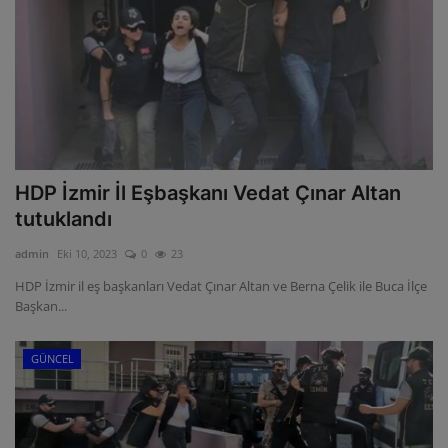
HDP İzmir İl Eşbaşkanı Vedat Çınar Altan
tutuklandı
admin
Eki 10, 2023
0
23
HDP İzmir il eş başkanları Vedat Çınar Altan ve Berna Çelik ile Buca İlçe
Başkan...
GÜNCEL