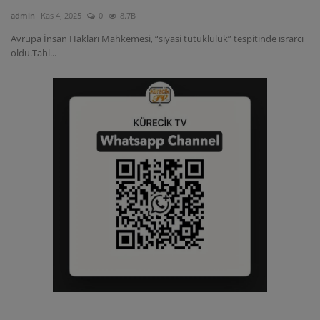
admin
Kas 4, 2025
0
8.7B
Avrupa İnsan Hakları Mahkemesi, “siyasi tutukluluk” tespitinde ısrarcı
oldu.Tahl...