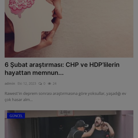
6 Şubat araştırması: CHP ve HDP’lilerin
hayattan memnun...
admin
Eki 12, 2023
0
24
Rawest'in deprem sonrası araştırmasına göre yoksullar, yaşadığı ev
çok hasar alm...
GÜNCEL