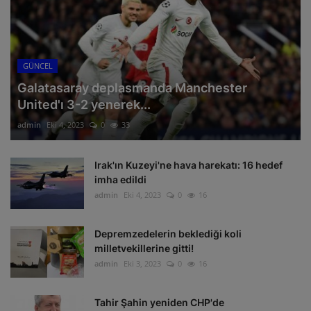
GÜNCEL
Galatasaray deplasmanda Manchester
United'ı 3-2 yenerek...
admin
Eki 4, 2023
0
33
Irak'ın Kuzeyi'ne hava harekatı: 16 hedef
imha edildi
admin
Eki 4, 2023
0
16
Depremzedelerin beklediği koli
milletvekillerine gitti!
admin
Eki 3, 2023
0
16
Tahir Şahin yeniden CHP'de