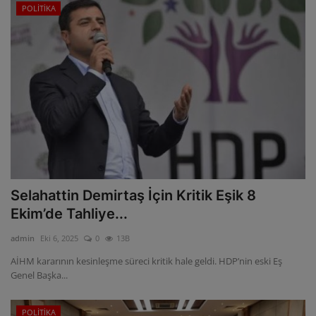
POLİTİKA
Selahattin Demirtaş İçin Kritik Eşik 8
Ekim’de Tahliye...
admin
Eki 6, 2025
0
13B
AİHM kararının kesinleşme süreci kritik hale geldi. HDP’nin eski Eş
Genel Başka...
POLİTİKA