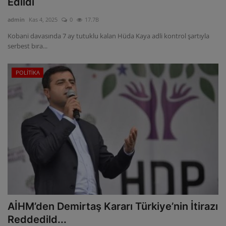
Edildi
ULUSLARARASI
admin
Kas 4, 2025
0
17.7B
Kobani davasında 7 ay tutuklu kalan Hüda Kaya adli kontrol şartıyla
SAĞLIK VE YAŞAM TARZI
serbest bıra...
YEMEK
POLİTİKA
SPOR
SEYAHAT
EĞİTİM
GALERİ
VİDEO
AİHM’den Demirtaş Kararı Türkiye’nin İtirazı
Reddedild...