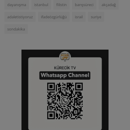
dayanışma
istanbul
filistin
barışsüreci
akçadağ
adaletistiyoruz
ifadeözgürlüğü
israil
suriye
sondakika