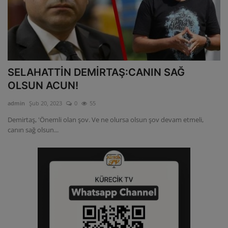
SELAHATTİN DEMİRTAŞ:CANIN SAĞ
OLSUN ACUN!
admin
Şub 20, 2023
0
55
Demirtaş, 'Önemli olan şov. Ve ne olursa olsun şov devam etmeli,
canın sağ olsun...