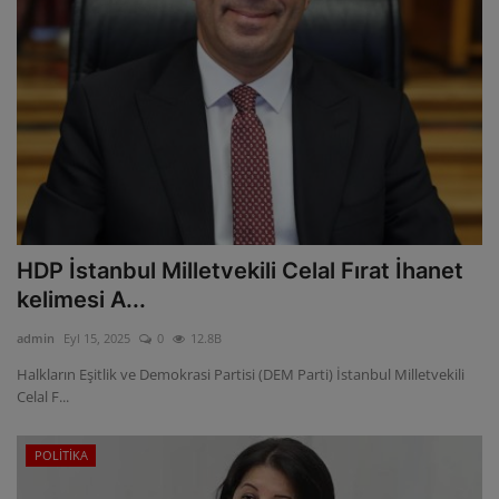
HDP İstanbul Milletvekili Celal Fırat İhanet
kelimesi A...
admin
Eyl 15, 2025
0
12.8B
Halkların Eşitlik ve Demokrasi Partisi (DEM Parti) İstanbul Milletvekili
Celal F...
POLİTİKA