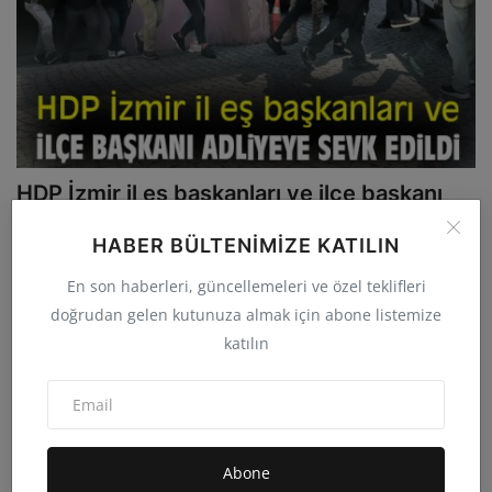
HDP İzmir il eş başkanları ve ilçe başkanı
adliyede
HABER BÜLTENIMIZE KATILIN
admin
Eki 9, 2023
0
1
En son haberleri, güncellemeleri ve özel teklifleri
İzmir'de, terör örgütü PKK/KCK üyeliği şüphesiyle gözaltına alınan HDP
doğrudan gelen kutunuza almak için abone listemize
İzmir il ...
katılın
GÜNCEL
Abone