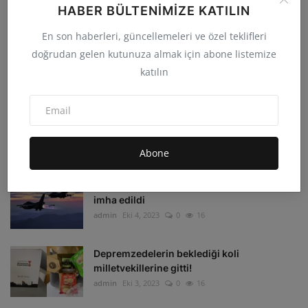
HABER BÜLTENIMIZE KATILIN
En son haberleri, güncellemeleri ve özel teklifleri
doğrudan gelen kutunuza almak için abone listemize
katılın
GÜNCEL
Galatasaray deplasmanda Manchester
United'ı 3-2 yenerek...
admin
Eki 4, 2023
0
33
Abone
Irak'ın Kuzeyi'ne hava harekatı: 16 hedef
imha edildi
admin
Eki 4, 2023
0
16
Depremzedelerin beklediği koli
milletvekillerine gitti!
admin
Eki 3, 2023
0
16