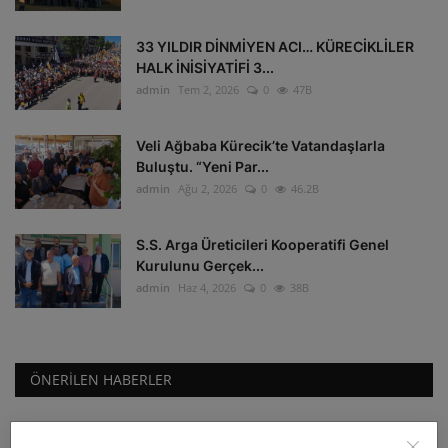
33 YILDIR DİNMİYEN ACI… KÜRECİKLİLER
HALK İNİSİYATİFİ 3...
admin
Tem 2, 2026
0
47B
Veli Ağbaba Kürecik’te Vatandaşlarla
Buluştu. “Yeni Par...
admin
Ağu 2, 2026
0
46.2B
S.S. Arga Üreticileri Kooperatifi Genel
Kurulunu Gerçek...
admin
Haz 4, 2026
0
38B
ÖNERILEN HABERLER