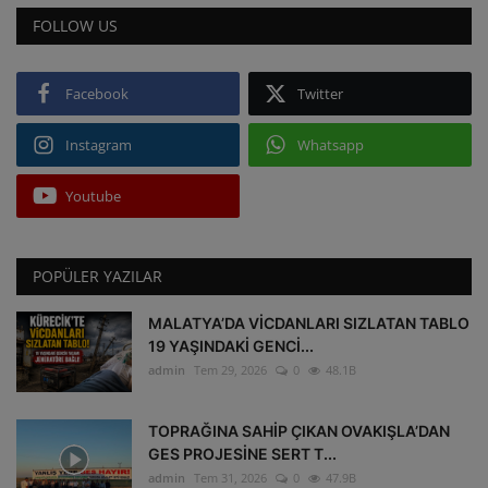
FOLLOW US
Facebook
Twitter
Instagram
Whatsapp
Youtube
POPÜLER YAZILAR
MALATYA’DA VİCDANLARI SIZLATAN TABLO
19 YAŞINDAKİ GENCİ...
admin
Tem 29, 2026
0
48.1B
TOPRAĞINA SAHİP ÇIKAN OVAKIŞLA’DAN
GES PROJESİNE SERT T...
admin
Tem 31, 2026
0
47.9B