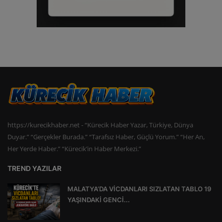
https://kurecikhaber.net - “Kürecik Haber Yazar, Türkiye, Dünya
Duyar.” “Gerçekler Burada.” “Tarafsız Haber, Güçlü Yorum.” “Her An,
Her Yerde Haber.” “Kürecik’in Haber Merkezi.”
TREND YAZILAR
MALATYA’DA VİCDANLARI SIZLATAN TABLO 19
YAŞINDAKİ GENCİ...