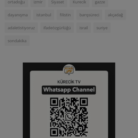
ortadoğu
izmir
Siyaset
Kurecik
gazze
dayanışma
istanbul
filistin
barışsüreci
akçadağ
adaletistiyoruz
ifadeözgürlüğü
israil
suriye
sondakika