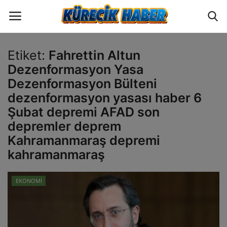
Etiket:
Fahrettin Altun
Oturum
Üye Ol
Dezenformasyon Yasa
Dezenformasyon Bülteni
ANA SAYFA
dezenformasyon yasası haber 6
Şubat depremi AFAD son
GÜNCEL
depremler deprem
Kahramanmaraş depremi
POLİTİKA
kahramanmaraş
EKONOMİ
EKONOMİ
YAZARLAR
BİLİM VE TEKNOLOJİ