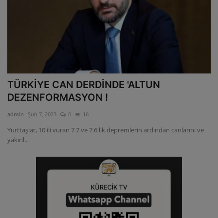
ULUSLARARASI
SAĞLIK VE YAŞAM TARZI
YEMEK
TÜRKİYE CAN DERDİNDE 'ALTUN
SPOR
DEZENFORMASYON !
admin
Şub 7, 2023
0
16
SEYAHAT
Yurttaşlar, 10 ili vuran 7.7 ve 7.6'lık depremlerin ardından canlarını ve
yakınl...
EĞİTİM
GALERİ
VİDEO