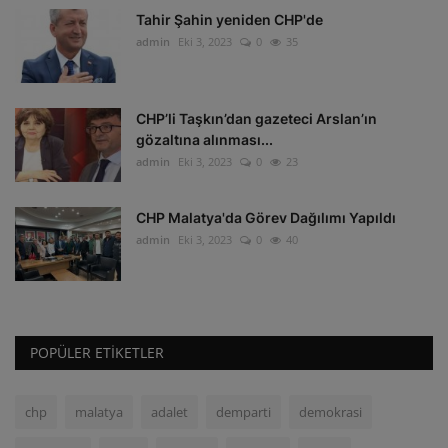
Tahir Şahin yeniden CHP'de
admin
Eki 3, 2023
0
35
CHP’li Taşkın’dan gazeteci Arslan’ın
gözaltına alınması...
admin
Eki 3, 2023
0
23
CHP Malatya'da Görev Dağılımı Yapıldı
admin
Eki 3, 2023
0
40
POPÜLER ETIKETLER
chp
malatya
adalet
demparti
demokrasi