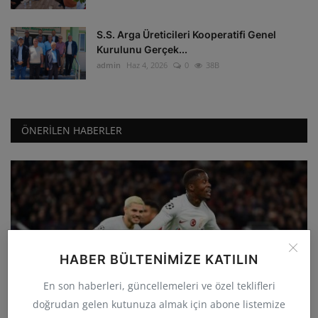
S.S. Arga Üreticileri Kooperatifi Genel
Kurulunu Gerçek...
admin
Haz 4, 2026
0
38B
ÖNERILEN HABERLER
HABER BÜLTENIMIZE KATILIN
GÜNCEL
En son haberleri, güncellemeleri ve özel teklifleri
Galatasaray deplasmanda Manchester
doğrudan gelen kutunuza almak için abone listemize
United'ı 3-2 yenerek...