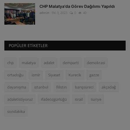
CHP Malatya'da Görev Dağılımı Yapıldı
admin
Eki 3, 2023
0
40
POPÜLER ETIKETLER
chp
malatya
adalet
demparti
demokrasi
ortadoğu
izmir
Siyaset
Kurecik
gazze
dayanışma
istanbul
filistin
barışsüreci
akçadağ
adaletistiyoruz
ifadeözgürlüğü
israil
suriye
sondakika