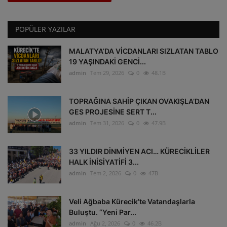
POPÜLER YAZILAR
MALATYA’DA VİCDANLARI SIZLATAN TABLO
19 YAŞINDAKİ GENCİ...
admin
Tem 29, 2026
0
48.1B
TOPRAĞINA SAHİP ÇIKAN OVAKIŞLA’DAN
GES PROJESİNE SERT T...
admin
Tem 31, 2026
0
47.9B
33 YILDIR DİNMİYEN ACI… KÜRECİKLİLER
HALK İNİSİYATİFİ 3...
admin
Tem 2, 2026
0
47B
Veli Ağbaba Kürecik’te Vatandaşlarla
Buluştu. “Yeni Par...
admin
Ağu 2, 2026
0
46.2B