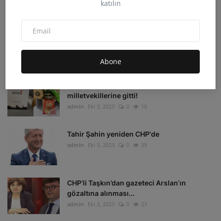
katılın
admin
Eki 4, 2023
0
33
Irak'ın Kuzeyi'ne hava harekatı: 16 hedef
imha edildi
admin
Eki 4, 2023
0
16
Abone
Depremzedelerin beklediği koli
milletvekillerine gitti!
admin
Eki 3, 2023
0
16
Tahir Şahin yeniden CHP'de
admin
Eki 3, 2023
0
35
CHP’li Taşkın’dan gazeteci Arslan’ın
gözaltına alınması...
admin
Eki 3, 2023
0
23