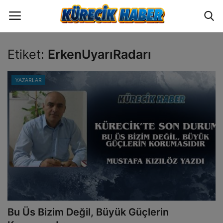
Etiket:
ErkenUyarıRadarı
Oturum
Üye Ol
YAZARLAR
ANA SAYFA
GÜNCEL
POLİTİKA
EKONOMİ
YAZARLAR
Bu Üs Bizim Değil, Büyük Güçlerin
BİLİM VE TEKNOLOJİ