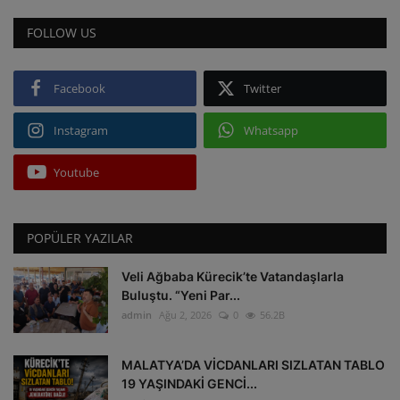
FOLLOW US
Facebook
Twitter
Instagram
Whatsapp
Youtube
POPÜLER YAZILAR
Veli Ağbaba Kürecik’te Vatandaşlarla
Buluştu. “Yeni Par...
admin
Ağu 2, 2026
0
56.2B
MALATYA’DA VİCDANLARI SIZLATAN TABLO
19 YAŞINDAKİ GENCİ...