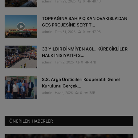
admin
Tem 29, 2026
0
48.1B
TOPRAĞINA SAHİP ÇIKAN OVAKIŞLA’DAN
GES PROJESİNE SERT T...
admin
Tem 31, 2026
0
47.9B
33 YILDIR DİNMİYEN ACI… KÜRECİKLİLER
HALK İNİSİYATİFİ 3...
admin
Tem 2, 2026
0
47B
S.S. Arga Üreticileri Kooperatifi Genel
Kurulunu Gerçek...
admin
Haz 4, 2026
0
38B
ÖNERILEN HABERLER