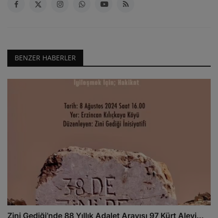
BENZER HABERLER
Zini Gediği’nde 88 Yıllık Adalet Arayışı 97 Kürt Alevi...