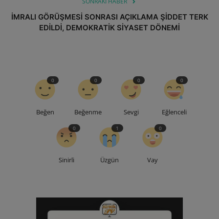
SONRAKI HABER
İMRALI GÖRÜŞMESİ SONRASI AÇIKLAMA ŞİDDET TERK
EDİLDİ, DEMOKRATİK SİYASET DÖNEMİ
0
0
0
0
Beğen
Beğenme
Sevgi
Eğlenceli
0
1
0
Sinirli
Üzgün
Vay