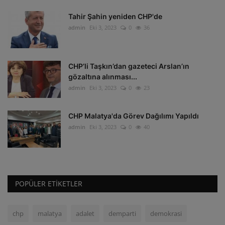
Tahir Şahin yeniden CHP'de
admin
Eki 3, 2023
0
36
CHP’li Taşkın’dan gazeteci Arslan’ın
gözaltına alınması...
admin
Eki 3, 2023
0
23
CHP Malatya'da Görev Dağılımı Yapıldı
admin
Eki 3, 2023
0
40
POPÜLER ETIKETLER
chp
malatya
adalet
demparti
demokrasi