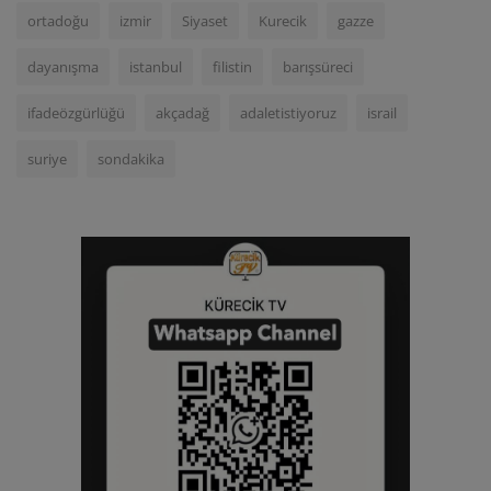
ortadoğu
izmir
Siyaset
Kurecik
gazze
dayanışma
istanbul
filistin
barışsüreci
ifadeözgürlüğü
akçadağ
adaletistiyoruz
israil
suriye
sondakika