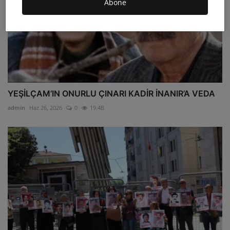
Abone
YEŞİLÇAM’IN ONURLU ÇINARI KADİR İNANIR’A VEDA
admin
Haz 26, 2026
0
19.4B