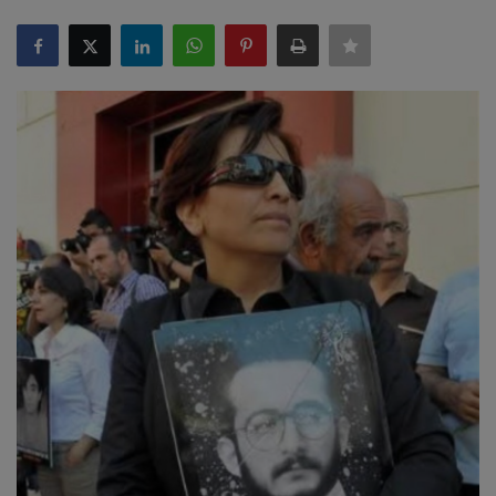
ULUSLARARASI
SAĞLIK VE YAŞAM TARZI
YEMEK
SPOR
SEYAHAT
EĞİTİM
GALERİ
VİDEO