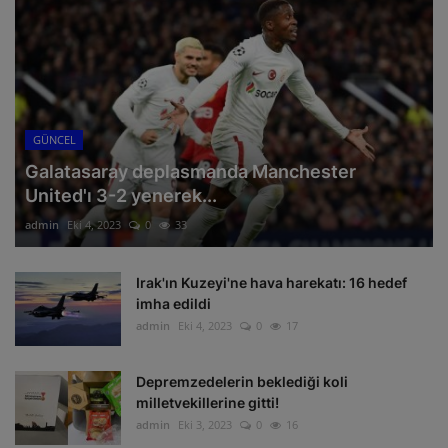
GÜNCEL
Galatasaray deplasmanda Manchester
United'ı 3-2 yenerek...
admin
Eki 4, 2023
0
33
Irak'ın Kuzeyi'ne hava harekatı: 16 hedef
imha edildi
admin
Eki 4, 2023
0
17
Depremzedelerin beklediği koli
milletvekillerine gitti!
admin
Eki 3, 2023
0
16