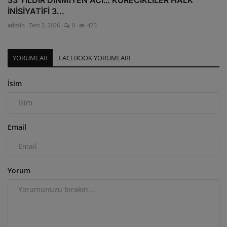
İNİSİYATİFİ 3...
admin
Tem 2, 2026
0
47B
YORUMLAR
FACEBOOK YORUMLARI
İsim
Email
Yorum