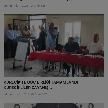
admin
Ağu 8, 2026
0
32B
KÜRECİK’TE GÜÇ BİRLİĞİ TAMAMLANDI
KÜRECİKLİLER DAYANIŞ...
admin
Haz 21, 2026
0
9.7B