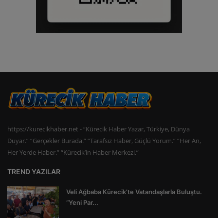
https://kurecikhaber.net - “Kürecik Haber Yazar, Türkiye, Dünya
Duyar.” “Gerçekler Burada.” “Tarafsız Haber, Güçlü Yorum.” “Her An,
Her Yerde Haber.” “Kürecik’in Haber Merkezi.”
TREND YAZILAR
Veli Ağbaba Kürecik’te Vatandaşlarla Buluştu.
“Yeni Par...