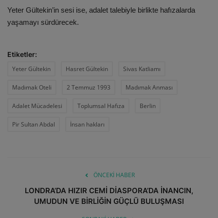
Yeter Gültekin’in sesi ise, adalet talebiyle birlikte hafızalarda
yaşamayı sürdürecek.
Etiketler:
Yeter Gültekin
Hasret Gültekin
Sivas Katliamı
Madımak Oteli
2 Temmuz 1993
Madımak Anması
Adalet Mücadelesi
Toplumsal Hafıza
Berlin
Pir Sultan Abdal
İnsan hakları
ÖNCEKI HABER
LONDRA’DA HIZIR CEMİ DİASPORA’DA İNANCIN,
UMUDUN VE BİRLİĞİN GÜÇLÜ BULUŞMASI