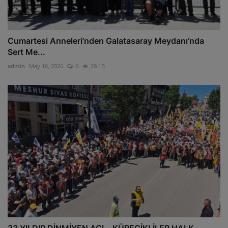
Cumartesi Anneleri’nden Galatasaray Meydanı’nda
Sert Me...
admin
May 16, 2026
0
29.1B
33 YILDIR DİNMİYEN ACI… KÜRECİKLİLER HALK