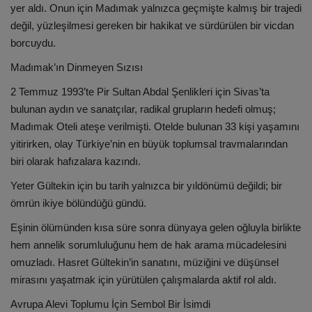
yer aldı. Onun için Madımak yalnızca geçmişte kalmış bir trajedi
değil, yüzleşilmesi gereken bir hakikat ve sürdürülen bir vicdan
borcuydu.
Madımak’ın Dinmeyen Sızısı
2 Temmuz 1993’te Pir Sultan Abdal Şenlikleri için Sivas’ta
bulunan aydın ve sanatçılar, radikal grupların hedefi olmuş;
Madımak Oteli ateşe verilmişti. Otelde bulunan 33 kişi yaşamını
yitirirken, olay Türkiye’nin en büyük toplumsal travmalarından
biri olarak hafızalara kazındı.
Yeter Gültekin için bu tarih yalnızca bir yıldönümü değildi; bir
ömrün ikiye bölündüğü gündü.
Eşinin ölümünden kısa süre sonra dünyaya gelen oğluyla birlikte
hem annelik sorumluluğunu hem de hak arama mücadelesini
omuzladı. Hasret Gültekin’in sanatını, müziğini ve düşünsel
mirasını yaşatmak için yürütülen çalışmalarda aktif rol aldı.
Avrupa Alevi Toplumu İçin Sembol Bir İsimdi