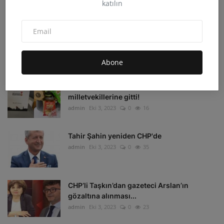
katılın
admin
Eki 4, 2023
0
33
Irak'ın Kuzeyi'ne hava harekatı: 16 hedef
imha edildi
admin
Eki 4, 2023
0
16
Abone
Depremzedelerin beklediği koli
milletvekillerine gitti!
admin
Eki 3, 2023
0
16
Tahir Şahin yeniden CHP'de
admin
Eki 3, 2023
0
35
CHP’li Taşkın’dan gazeteci Arslan’ın
gözaltına alınması...
admin
Eki 3, 2023
0
23