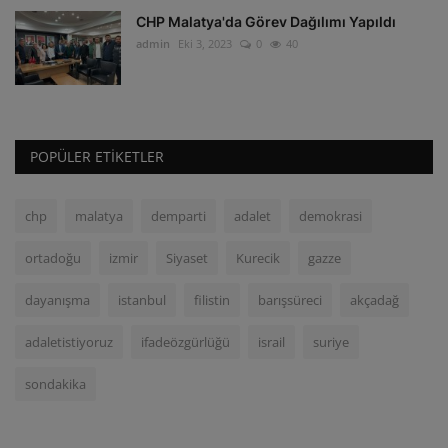
CHP Malatya'da Görev Dağılımı Yapıldı
admin
Eki 3, 2023
0
40
POPÜLER ETIKETLER
chp
malatya
demparti
adalet
demokrasi
ortadoğu
izmir
Siyaset
Kurecik
gazze
dayanışma
istanbul
filistin
barışsüreci
akçadağ
adaletistiyoruz
ifadeözgürlüğü
israil
suriye
sondakika