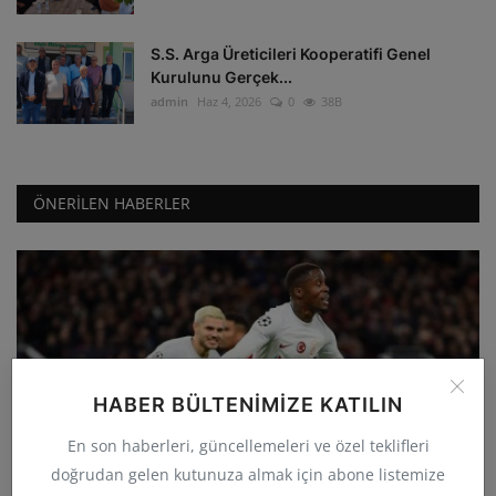
S.S. Arga Üreticileri Kooperatifi Genel
Kurulunu Gerçek...
admin
Haz 4, 2026
0
38B
ÖNERILEN HABERLER
HABER BÜLTENIMIZE KATILIN
GÜNCEL
En son haberleri, güncellemeleri ve özel teklifleri
Galatasaray deplasmanda Manchester
doğrudan gelen kutunuza almak için abone listemize
United'ı 3-2 yenerek...