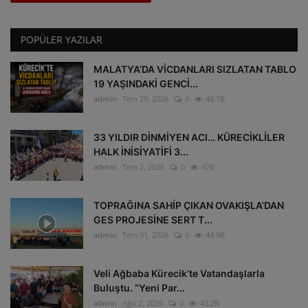
POPÜLER YAZILAR
MALATYA’DA VİCDANLARI SIZLATAN TABLO
19 YAŞINDAKİ GENCİ...
admin
Tem 29, 2026
0
48.1B
33 YILDIR DİNMİYEN ACI… KÜRECİKLİLER
HALK İNİSİYATİFİ 3...
admin
Tem 2, 2026
0
47B
TOPRAĞINA SAHİP ÇIKAN OVAKIŞLA’DAN
GES PROJESİNE SERT T...
admin
Tem 31, 2026
0
44.9B
Veli Ağbaba Kürecik’te Vatandaşlarla
Buluştu. “Yeni Par...
admin
Ağu 2, 2026
0
43.2B