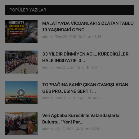
POPÜLER YAZILAR
MALATYA’DA VİCDANLARI SIZLATAN TABLO
19 YAŞINDAKİ GENCİ...
admin
Tem 29, 2026
0
48.1B
33 YILDIR DİNMİYEN ACI… KÜRECİKLİLER
HALK İNİSİYATİFİ 3...
admin
Tem 2, 2026
0
47B
TOPRAĞINA SAHİP ÇIKAN OVAKIŞLA’DAN
GES PROJESİNE SERT T...
admin
Tem 31, 2026
0
44.9B
Veli Ağbaba Kürecik’te Vatandaşlarla
Buluştu. “Yeni Par...
admin
Ağu 2, 2026
0
43.2B