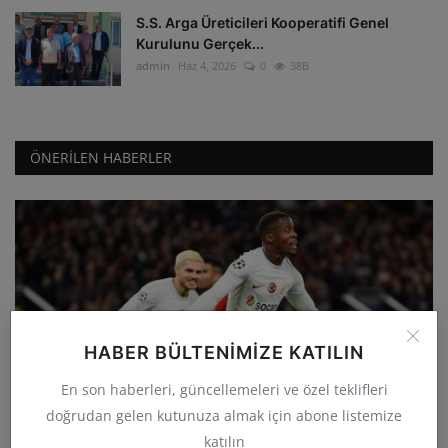
S.S. Arga Üreticileri Kooperatifi Genel
Kurulunu Gerçek...
admin
Haz 4, 2026
0
38B
ÖNERILEN HABERLER
HABER BÜLTENIMIZE KATILIN
GÜNCEL
Galatasaray deplasmanda Manchester
En son haberleri, güncellemeleri ve özel teklifleri
United'ı 3-2 yenerek...
doğrudan gelen kutunuza almak için abone listemize
admin
Eki 4, 2023
0
33
katılın