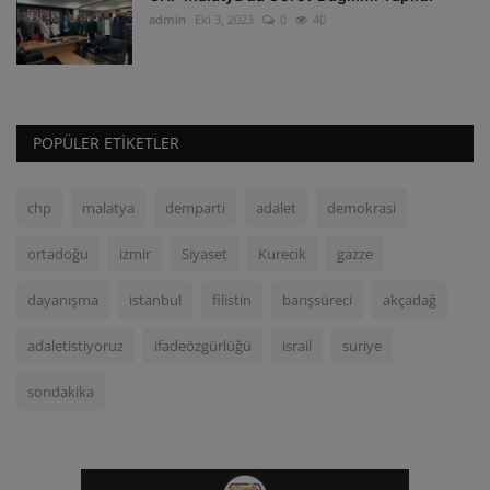
admin
Eki 3, 2023
0
40
POPÜLER ETIKETLER
chp
malatya
demparti
adalet
demokrasi
ortadoğu
izmir
Siyaset
Kurecik
gazze
dayanışma
istanbul
filistin
barışsüreci
akçadağ
adaletistiyoruz
ifadeözgürlüğü
israil
suriye
sondakika