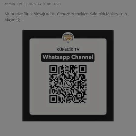
admin
Eyl 13, 2025
0
14.9B
ULUSLARARASI
Muhtarlar Birlik Mesajı Verdi, Cenaze Yemekleri Kaldırıldı Malatya’nın
Akçadağ ...
SAĞLIK VE YAŞAM TARZI
YEMEK
SPOR
SEYAHAT
EĞİTİM
GALERİ
VİDEO