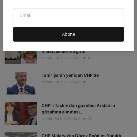
Irak'ın Kuzeyi'ne hava harekatı: 16 hedef
imha edildi
admin
Eki 4, 2023
0
16
Abone
Depremzedelerin beklediği koli
milletvekillerine gitti!
admin
Eki 3, 2023
0
16
Tahir Şahin yeniden CHP'de
admin
Eki 3, 2023
0
35
CHP’li Taşkın’dan gazeteci Arslan’ın
gözaltına alınması...
admin
Eki 3, 2023
0
23
CHP Malatya'da Görev Dağılımı Yapıldı