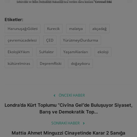
Etiketler:
HarunuşağıGöleti
Kurecik
malatya
akçadağ
çevremücadelesi
ÇED
YürütmeyiDurdurma
EkolojikYıkım
SuHaktır
YaşamAlanları
ekoloji
kültürelmiras
DepremRiski
doğayıkoru
ÖNCEKI HABER
Londra’da Kürt Toplumu “Civîna Gel”de Buluşuyor Siyaset,
Barış ve Demokratik Top...
SONRAKI HABER
Mattia Ahmet Minguzzi Cinayetinde Karar 2 Sanığa