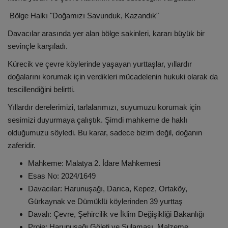
Bölge Halkı "Doğamızı Savunduk, Kazandık"
Davacılar arasında yer alan bölge sakinleri, kararı büyük bir
sevinçle karşıladı.
Kürecik ve çevre köylerinde yaşayan yurttaşlar, yıllardır
doğalarını korumak için verdikleri mücadelenin hukuki olarak da
tescillendiğini belirtti.
Yıllardır derelerimizi, tarlalarımızı, suyumuzu korumak için
sesimizi duyurmaya çalıştık. Şimdi mahkeme de haklı
olduğumuzu söyledi. Bu karar, sadece bizim değil, doğanın
zaferidir.
Mahkeme: Malatya 2. İdare Mahkemesi
Esas No: 2024/1649
Davacılar: Harunuşağı, Darıca, Kepez, Ortaköy,
Gürkaynak ve Dümüklü köylerinden 39 yurttaş
Davalı: Çevre, Şehircilik ve İklim Değişikliği Bakanlığı
Proje: Harunuşağı Göleti ve Sulaması, Malzeme