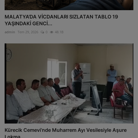
MALATYA’DA VİCDANLARI SIZLATAN TABLO 19
YAŞINDAKİ GENCİ...
admin
Tem 29, 2026
0
48.1B
Kürecik Cemevi’nde Muharrem Ayı Vesilesiyle Aşure
Lokma...