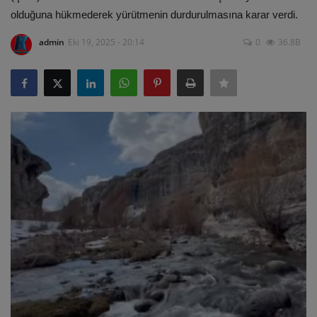
olduğuna hükmederek yürütmenin durdurulmasına karar verdi.
ULUSLARARASI
admin
Eki 19, 2025 - 20:14
0
36.8B
SAĞLIK VE YAŞAM TARZI
YEMEK
SPOR
SEYAHAT
EĞİTİM
GALERİ
VİDEO