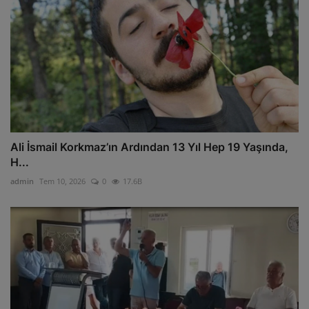
Ali İsmail Korkmaz’ın Ardından 13 Yıl Hep 19 Yaşında,
H...
admin
Tem 10, 2026
0
17.6B