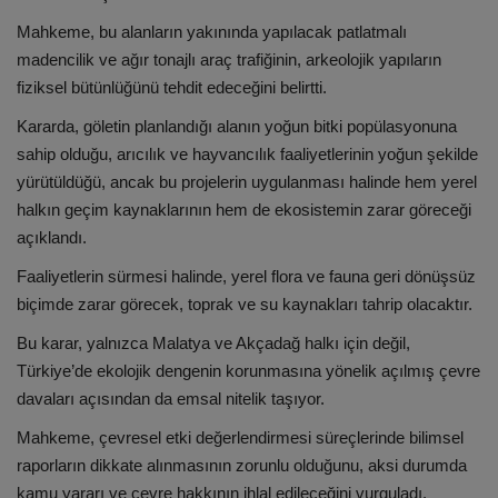
Mahkeme, bu alanların yakınında yapılacak patlatmalı
madencilik ve ağır tonajlı araç trafiğinin, arkeolojik yapıların
fiziksel bütünlüğünü tehdit edeceğini belirtti.
Kararda, göletin planlandığı alanın yoğun bitki popülasyonuna
sahip olduğu, arıcılık ve hayvancılık faaliyetlerinin yoğun şekilde
yürütüldüğü, ancak bu projelerin uygulanması halinde hem yerel
halkın geçim kaynaklarının hem de ekosistemin zarar göreceği
açıklandı.
Faaliyetlerin sürmesi halinde, yerel flora ve fauna geri dönüşsüz
biçimde zarar görecek, toprak ve su kaynakları tahrip olacaktır.
Bu karar, yalnızca Malatya ve Akçadağ halkı için değil,
Türkiye’de ekolojik dengenin korunmasına yönelik açılmış çevre
davaları açısından da emsal nitelik taşıyor.
Mahkeme, çevresel etki değerlendirmesi süreçlerinde bilimsel
raporların dikkate alınmasının zorunlu olduğunu, aksi durumda
kamu yararı ve çevre hakkının ihlal edileceğini vurguladı.