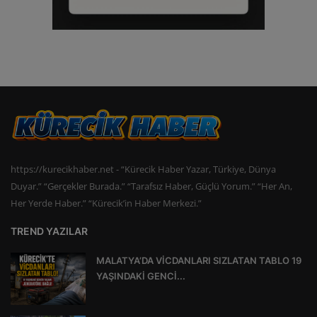
https://kurecikhaber.net - “Kürecik Haber Yazar, Türkiye, Dünya
Duyar.” “Gerçekler Burada.” “Tarafsız Haber, Güçlü Yorum.” “Her An,
Her Yerde Haber.” “Kürecik’in Haber Merkezi.”
TREND YAZILAR
MALATYA’DA VİCDANLARI SIZLATAN TABLO 19
YAŞINDAKİ GENCİ...