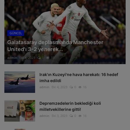
GÜNCEL
Galatasaray deplasmanda Manchester
United'ı 3-2 yenerek...
admin
Eki 4, 2023
0
33
Irak'ın Kuzeyi'ne hava harekatı: 16 hedef
imha edildi
admin
Eki 4, 2023
0
16
Depremzedelerin beklediği koli
milletvekillerine gitti!
admin
Eki 3, 2023
0
16