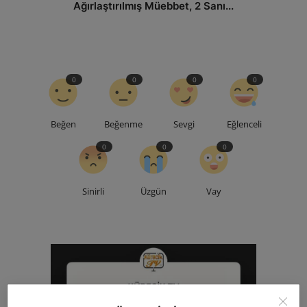
Ağırlaştırılmış Müebbet, 2 Sanı...
0
0
0
0
Beğen
Beğenme
Sevgi
Eğlenceli
0
0
0
Sinirli
Üzgün
Vay