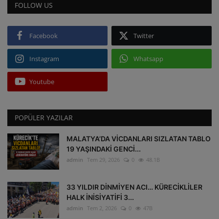
FOLLOW US
Facebook
Twitter
Instagram
Whatsapp
Youtube
POPÜLER YAZILAR
MALATYA’DA VİCDANLARI SIZLATAN TABLO
19 YAŞINDAKİ GENCİ...
admin
Tem 29, 2026
0
48.1B
33 YILDIR DİNMİYEN ACI… KÜRECİKLİLER
HALK İNİSİYATİFİ 3...
admin
Tem 2, 2026
0
47B