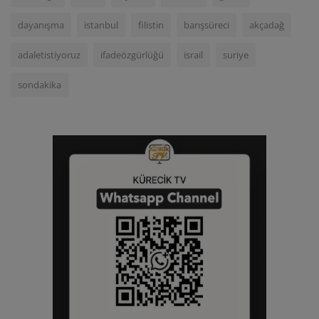
dayanışma
istanbul
filistin
barışsüreci
akçadağ
adaletistiyoruz
ifadeözgürlüğü
israil
suriye
sondakika