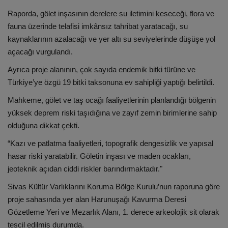
Raporda, gölet inşasının derelere su iletimini keseceği, flora ve
fauna üzerinde telafisi imkânsız tahribat yaratacağı, su
kaynaklarının azalacağı ve yer altı su seviyelerinde düşüşe yol
açacağı vurgulandı.
Ayrıca proje alanının, çok sayıda endemik bitki türüne ve
Türkiye’ye özgü 19 bitki taksonuna ev sahipliği yaptığı belirtildi.
Mahkeme, gölet ve taş ocağı faaliyetlerinin planlandığı bölgenin
yüksek deprem riski taşıdığına ve zayıf zemin birimlerine sahip
olduğuna dikkat çekti.
“Kazı ve patlatma faaliyetleri, topografik dengesizlik ve yapısal
hasar riski yaratabilir. Göletin inşası ve maden ocakları,
jeoteknik açıdan ciddi riskler barındırmaktadır."
Sivas Kültür Varlıklarını Koruma Bölge Kurulu’nun raporuna göre
proje sahasında yer alan Harunuşağı Kavurma Deresi
Gözetleme Yeri ve Mezarlık Alanı, 1. derece arkeolojik sit olarak
tescil edilmiş durumda.