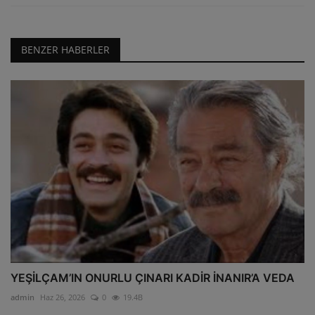
BENZER HABERLER
YEŞİLÇAM’IN ONURLU ÇINARI KADİR İNANIR’A VEDA
admin
Haz 26, 2026
0
19.4B