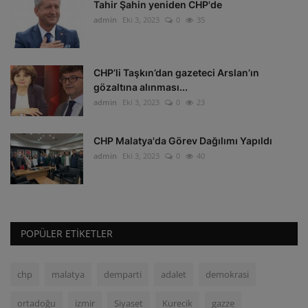
Tahir Şahin yeniden CHP'de
admin
Eki 3, 2023
0
35
CHP’li Taşkın’dan gazeteci Arslan’ın
gözaltına alınması...
admin
Eki 3, 2023
0
23
CHP Malatya'da Görev Dağılımı Yapıldı
admin
Eki 3, 2023
0
40
POPÜLER ETIKETLER
chp
malatya
demparti
adalet
demokrasi
ortadoğu
izmir
Siyaset
Kurecik
gazze