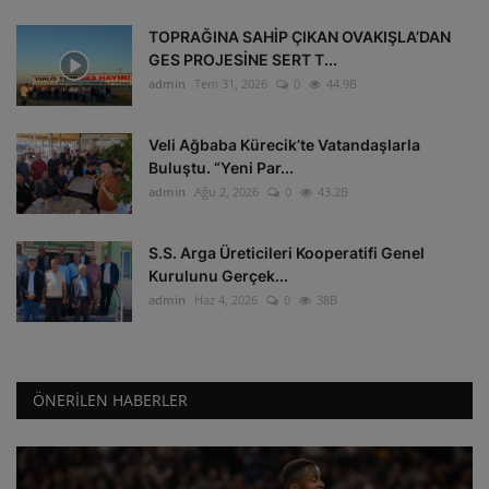
TOPRAĞINA SAHİP ÇIKAN OVAKIŞLA’DAN
GES PROJESİNE SERT T...
admin
Tem 31, 2026
0
44.9B
Veli Ağbaba Kürecik’te Vatandaşlarla
Buluştu. “Yeni Par...
admin
Ağu 2, 2026
0
43.2B
S.S. Arga Üreticileri Kooperatifi Genel
Kurulunu Gerçek...
admin
Haz 4, 2026
0
38B
ÖNERILEN HABERLER