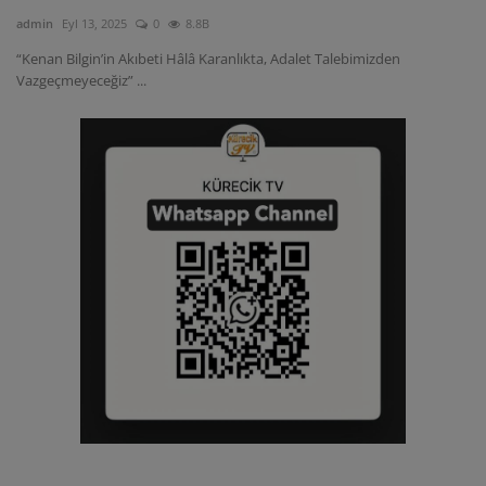
admin
Eyl 13, 2025
0
8.8B
“Kenan Bilgin’in Akıbeti Hâlâ Karanlıkta, Adalet Talebimizden
Vazgeçmeyeceğiz” ...