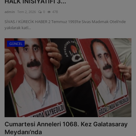
HALK İNİSİYATİFİ 3...
ULUSLARARASI
admin
Tem 2, 2026
0
47B
SİVAS / KÜRECİK HABER 2 Temmuz 1993’te Sivas Madımak Oteli’nde
SAĞLIK VE YAŞAM TARZI
yakılarak katl...
YEMEK
GÜNCEL
SPOR
SEYAHAT
EĞİTİM
GALERİ
VİDEO
Cumartesi Anneleri 1068. Kez Galatasaray
Meydanı’nda