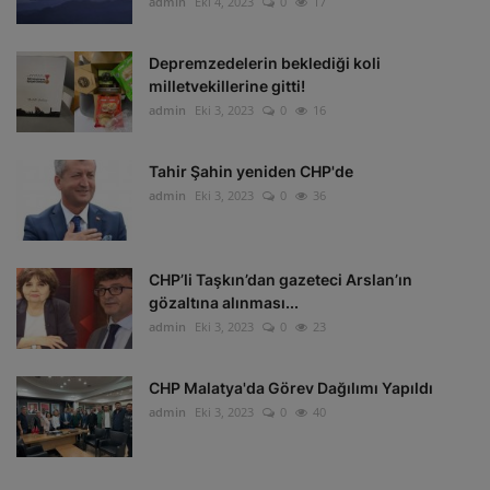
admin
Eki 4, 2023
0
17
Depremzedelerin beklediği koli
milletvekillerine gitti!
admin
Eki 3, 2023
0
16
Tahir Şahin yeniden CHP'de
admin
Eki 3, 2023
0
36
CHP’li Taşkın’dan gazeteci Arslan’ın
gözaltına alınması...
admin
Eki 3, 2023
0
23
CHP Malatya'da Görev Dağılımı Yapıldı
admin
Eki 3, 2023
0
40