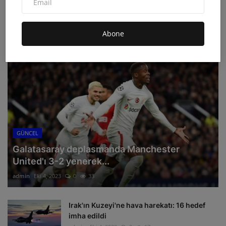
Abone
ÖNERILEN HABERLER
GÜNCEL
Galatasaray deplasmanda Manchester
United'ı 3-2 yenerek...
admin
Eki 4, 2023
0
33
Irak'ın Kuzeyi'ne hava harekatı: 16 hedef
imha edildi