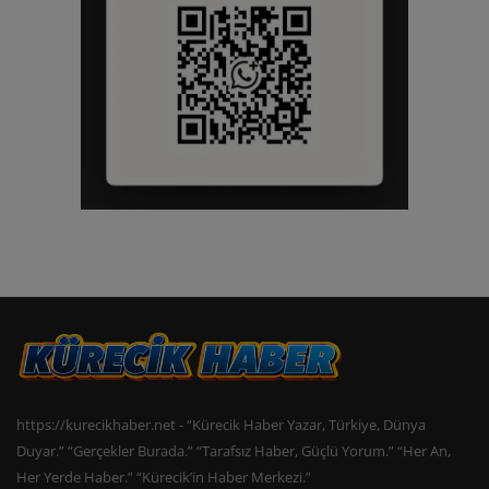
https://kurecikhaber.net - “Kürecik Haber Yazar, Türkiye, Dünya
Duyar.” “Gerçekler Burada.” “Tarafsız Haber, Güçlü Yorum.” “Her An,
Her Yerde Haber.” “Kürecik’in Haber Merkezi.”