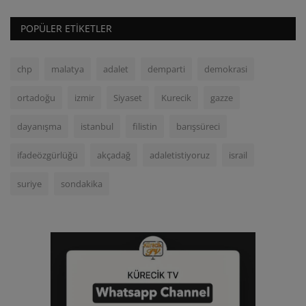
POPÜLER ETIKETLER
chp
malatya
adalet
demparti
demokrasi
ortadoğu
izmir
Siyaset
Kurecik
gazze
dayanışma
istanbul
filistin
barışsüreci
ifadeözgürlüğü
akçadağ
adaletistiyoruz
israil
suriye
sondakika