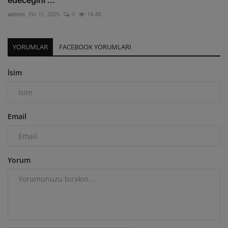
edeceğini ...
admin
Eki 11, 2025
0
14.4B
YORUMLAR
FACEBOOK YORUMLARI
İsim
Email
Yorum