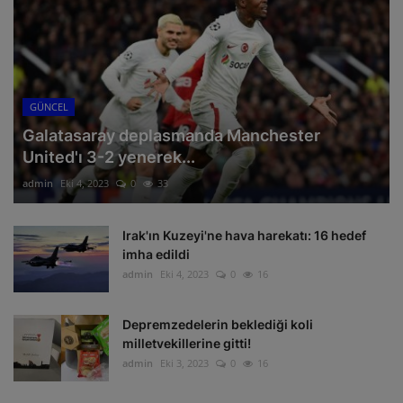
GÜNCEL
Galatasaray deplasmanda Manchester
United'ı 3-2 yenerek...
admin
Eki 4, 2023
0
33
Irak'ın Kuzeyi'ne hava harekatı: 16 hedef
imha edildi
admin
Eki 4, 2023
0
16
Depremzedelerin beklediği koli
milletvekillerine gitti!
admin
Eki 3, 2023
0
16