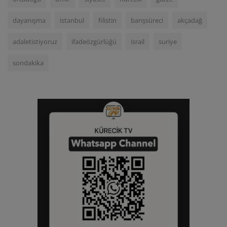
dayanışma
istanbul
filistin
barışsüreci
akçadağ
adaletistiyoruz
ifadeözgürlüğü
israil
suriye
sondakika