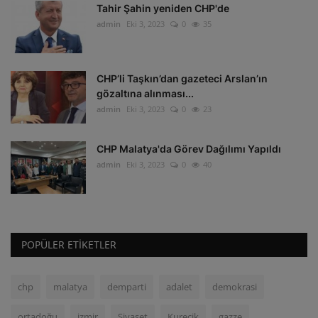
Tahir Şahin yeniden CHP'de
admin
Eki 3, 2023
0
35
CHP’li Taşkın’dan gazeteci Arslan’ın
gözaltına alınması...
admin
Eki 3, 2023
0
23
CHP Malatya'da Görev Dağılımı Yapıldı
admin
Eki 3, 2023
0
40
POPÜLER ETIKETLER
chp
malatya
demparti
adalet
demokrasi
ortadoğu
izmir
Siyaset
Kurecik
gazze