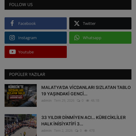
FOLLOW US
Facebook
Twitter
Instagram
Whatsapp
Youtube
POPÜLER YAZILAR
MALATYA’DA VİCDANLARI SIZLATAN TABLO
19 YAŞINDAKİ GENCİ...
admin
Tem 29, 2026
0
48.1B
33 YILDIR DİNMİYEN ACI… KÜRECİKLİLER
HALK İNİSİYATİFİ 3...
admin
Tem 2, 2026
0
47B