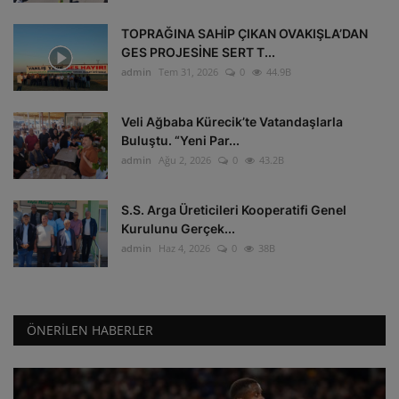
TOPRAĞINA SAHİP ÇIKAN OVAKIŞLA’DAN
GES PROJESİNE SERT T...
admin
Tem 31, 2026
0
44.9B
Veli Ağbaba Kürecik’te Vatandaşlarla
Buluştu. “Yeni Par...
admin
Ağu 2, 2026
0
43.2B
S.S. Arga Üreticileri Kooperatifi Genel
Kurulunu Gerçek...
admin
Haz 4, 2026
0
38B
ÖNERILEN HABERLER