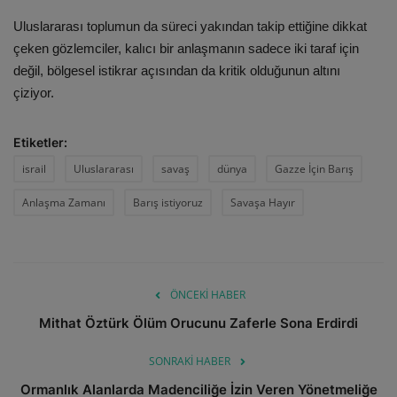
Uluslararası toplumun da süreci yakından takip ettiğine dikkat
çeken gözlemciler, kalıcı bir anlaşmanın sadece iki taraf için
değil, bölgesel istikrar açısından da kritik olduğunun altını
çiziyor.
Etiketler:
israil
Uluslararası
savaş
dünya
Gazze İçin Barış
Anlaşma Zamanı
Barış istiyoruz
Savaşa Hayır
ÖNCEKI HABER
Mithat Öztürk Ölüm Orucunu Zaferle Sona Erdirdi
SONRAKI HABER
Ormanlık Alanlarda Madenciliğe İzin Veren Yönetmeliğe