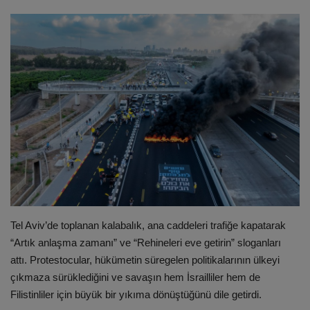
ULUSLARARASI
SAĞLIK VE YAŞAM TARZI
YEMEK
SPOR
SEYAHAT
EĞİTİM
Tel Aviv’de toplanan kalabalık, ana caddeleri trafiğe kapatarak
GALERİ
“Artık anlaşma zamanı” ve “Rehineleri eve getirin” sloganları
attı. Protestocular, hükümetin süregelen politikalarının ülkeyi
VİDEO
çıkmaza sürüklediğini ve savaşın hem İsrailliler hem de
Filistinliler için büyük bir yıkıma dönüştüğünü dile getirdi.