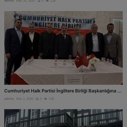
admin
Mar 20, 2026
0
22B
Cumhuriyet Halk Partisi İngiltere Birliği Başkanlığına ...
admin
Mar 2, 2026
0
12B