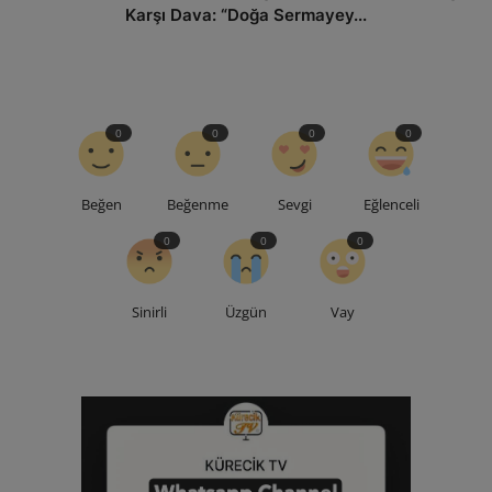
Karşı Dava: “Doğa Sermayey...
0
0
0
0
Beğen
Beğenme
Sevgi
Eğlenceli
0
0
0
Sinirli
Üzgün
Vay