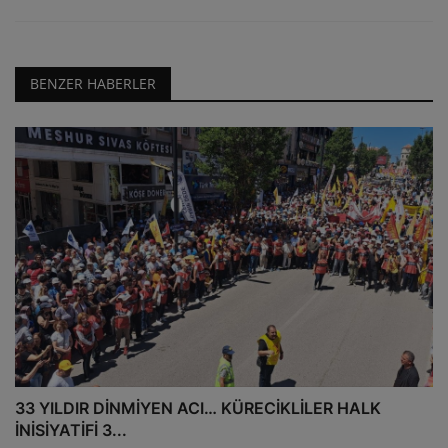
BENZER HABERLER
33 YILDIR DİNMİYEN ACI… KÜRECİKLİLER HALK
İNİSİYATİFİ 3...