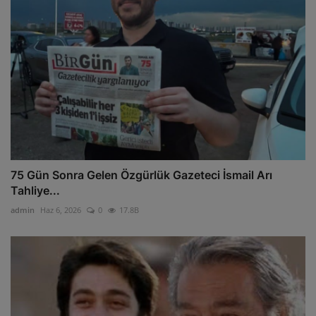
75 Gün Sonra Gelen Özgürlük Gazeteci İsmail Arı
Tahliye...
admin
Haz 6, 2026
0
17.8B