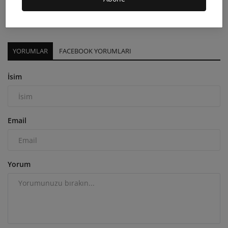
KATLİAMI;
admin
Haz 30, 2026
0
18.8B
YORUMLAR
FACEBOOK YORUMLARI
İsim
Email
Yorum