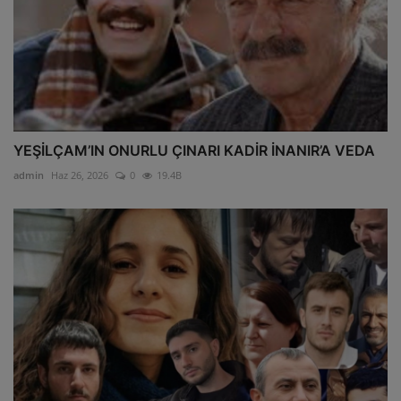
YEŞİLÇAM’IN ONURLU ÇINARI KADİR İNANIR’A VEDA
admin
Haz 26, 2026
0
19.4B