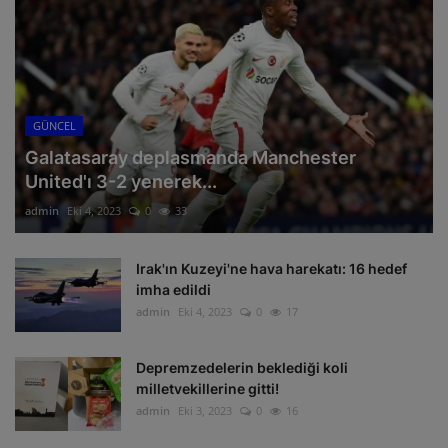
GÜNCEL
Galatasaray deplasmanda Manchester
United'ı 3-2 yenerek...
admin
Eki 4, 2023
0
33
Irak'ın Kuzeyi'ne hava harekatı: 16 hedef
imha edildi
admin
Eki 4, 2023
0
17
Depremzedelerin beklediği koli
milletvekillerine gitti!
admin
Eki 3, 2023
0
16