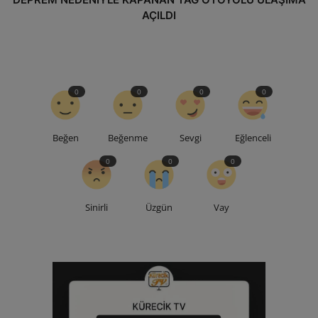
AÇILDI
0
0
0
0
Beğen
Beğenme
Sevgi
Eğlenceli
0
0
0
Sinirli
Üzgün
Vay