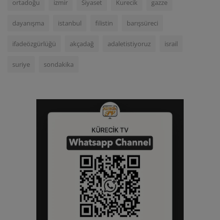
ortadoğu
izmir
Siyaset
Kurecik
gazze
dayanışma
istanbul
filistin
barışsüreci
ifadeözgürlüğü
akçadağ
adaletistiyoruz
israil
suriye
sondakika