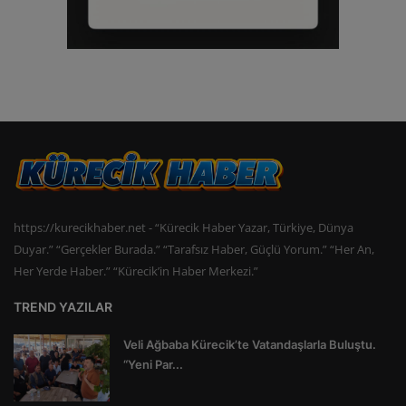
https://kurecikhaber.net - “Kürecik Haber Yazar, Türkiye, Dünya
Duyar.” “Gerçekler Burada.” “Tarafsız Haber, Güçlü Yorum.” “Her An,
Her Yerde Haber.” “Kürecik’in Haber Merkezi.”
TREND YAZILAR
Veli Ağbaba Kürecik’te Vatandaşlarla Buluştu.
“Yeni Par...