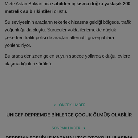
Mete Aslan Bulvarı'nda
sahilden iç kısma doğru yaklaşık 200
metrelik su birikintileri
oluştu.
Su seviyesinin araçların tekerlek hizasına geldiği bölgede, trafik
yoğunluğu da oluştu. Sürücüler yolda ilerlemekte güçlük
çekerken trafik polisi de araçları alternatif güzergahlara
yönlendiriyor.
Bu arada denizden gelen suyun sadece yollarda olduğu, evlere
ulaşmadığı ileri sürüldü.
ÖNCEKI HABER
UNICEF:DEPREMDE BİNLERCE ÇOCUK ÖLMÜŞ OLABİLİR
SONRAKI HABER
DEPREM NEDENİYLE KAPANAN TAG OTOYOLU ULAŞIMA