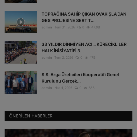
TOPRAĞINA SAHİP ÇIKAN OVAKIŞLA’DAN
GES PROJESİNE SERT T...
admin
Tem 31, 2026
0
47.9B
33 YILDIR DİNMİYEN ACI… KÜRECİKLİLER
HALK İNİSİYATİFİ 3...
admin
Tem 2, 2026
0
47B
S.S. Arga Üreticileri Kooperatifi Genel
Kurulunu Gerçek...
admin
Haz 4, 2026
0
38B
ÖNERILEN HABERLER