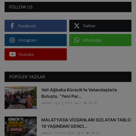
FOLLOW US
Facebook
Twitter
Instagram
Whatsapp
Youtube
POPÜLER YAZILAR
Veli Ağbaba Kürecik’te Vatandaşlarla
Buluştu. “Yeni Par...
admin
Ağu 2, 2026
0
56.2B
MALATYA’DA VİCDANLARI SIZLATAN TABLO
19 YAŞINDAKİ GENCİ...
admin
Tem 29, 2026
0
48.1B