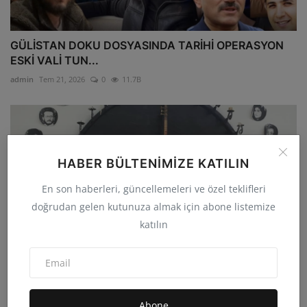
GÜLİSTAN DOKU DOSYASINDA TARİHİ OPERASYON
ESKİ VALİ TUN...
admin
Tem 21, 2026
0
11.7B
HABER BÜLTENIMIZE KATILIN
En son haberleri, güncellemeleri ve özel teklifleri
doğrudan gelen kutunuza almak için abone listemize
katılın
KOÇGİRİ KATLİAMI, YARIM KALMIŞ BİR MADIMAK
Abone