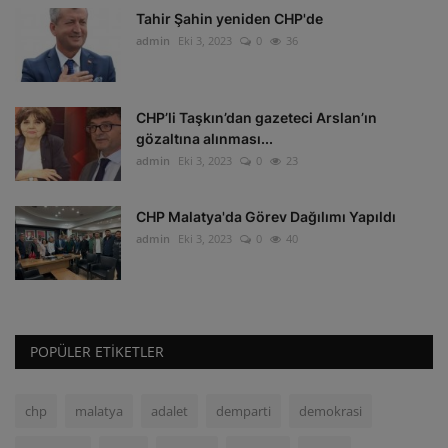
Tahir Şahin yeniden CHP'de
admin
Eki 3, 2023
0
36
CHP’li Taşkın’dan gazeteci Arslan’ın
gözaltına alınması...
admin
Eki 3, 2023
0
23
CHP Malatya'da Görev Dağılımı Yapıldı
admin
Eki 3, 2023
0
40
POPÜLER ETIKETLER
chp
malatya
adalet
demparti
demokrasi