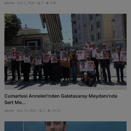
admin
Tem 2, 2026
0
47B
Cumartesi Anneleri’nden Galatasaray Meydanı’nda
Sert Me...
admin
May 16, 2026
0
29.1B