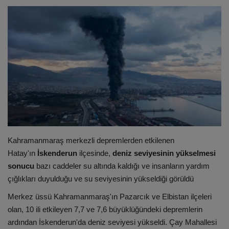
ULUSLARARASI
SAĞLIK VE YAŞAM TARZI
YEMEK
SPOR
SEYAHAT
Kahramanmaraş merkezli depremlerden etkilenen
EĞİTİM
Hatay'ın
İskenderun
ilçesinde,
deniz seviyesinin yükselmesi
sonucu
bazı caddeler su altında kaldığı ve insanların yardım
GALERİ
çığlıkları duyulduğu ve su seviyesinin yükseldiği görüldü
Merkez üssü Kahramanmaraş'ın Pazarcık ve Elbistan ilçeleri
VİDEO
olan, 10 ili etkileyen 7,7 ve 7,6 büyüklüğündeki depremlerin
ardından İskenderun'da deniz seviyesi yükseldi. Çay Mahallesi