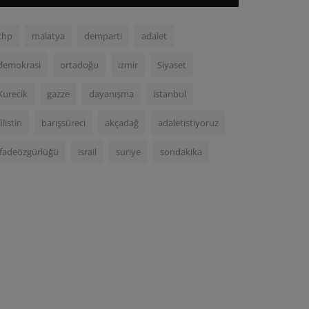
chp
malatya
demparti
adalet
demokrasi
ortadoğu
izmir
Siyaset
Kurecik
gazze
dayanışma
istanbul
filistin
barışsüreci
akçadağ
adaletistiyoruz
ifadeözgürlüğü
israil
suriye
sondakika