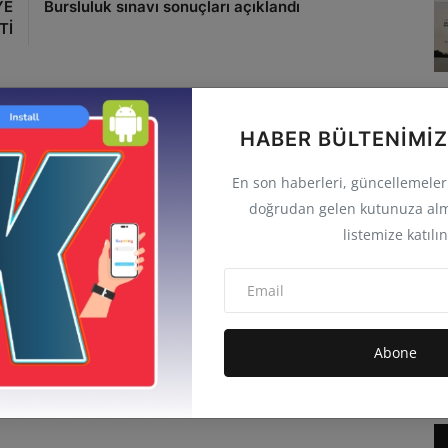
YE
Bursluluk sınavı sonuçları açıklandı
Tİ
HABER BÜLTENIMIZ
0
0
0
0
En son haberleri, güncellemeleri 
doğrudan gelen kutunuza alm
Eğlenceli
Sinirli
Üzgün
Vay
listemize katılın
Abone