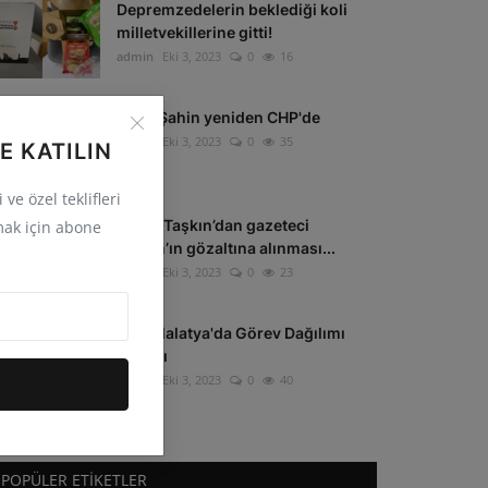
Depremzedelerin beklediği koli
milletvekillerine gitti!
admin
Eki 3, 2023
0
16
Tahir Şahin yeniden CHP'de
admin
Eki 3, 2023
0
35
E KATILIN
ve özel teklifleri
CHP’li Taşkın’dan gazeteci
ak için abone
Arslan’ın gözaltına alınması...
admin
Eki 3, 2023
0
23
CHP Malatya'da Görev Dağılımı
Yapıldı
admin
Eki 3, 2023
0
40
POPÜLER ETIKETLER