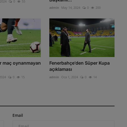
 2024
0
55
admin
May 14, 2024
0
200
r maç oynanmayan
Fenerbahçe'den Süper Kupa
açıklaması
2024
0
15
admin
Oca 1, 2024
0
14
Email