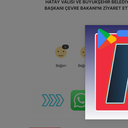
HATAY VALİSİ VE BÜYÜKŞEHİR BELEDİ
BAŞKANI ÇEVRE BAKANI'NI ZİYARET ET
0
0
0
Beğen
Beğenme
Sevgi