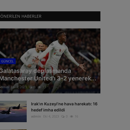
ÖNERILEN HABERLER
GÜNCEL
Galatasaray deplasmanda
Manchester United'ı 3-2 yenerek...
admin
Eki 4, 2023
0
33
Irak'ın Kuzeyi'ne hava harekatı: 16
hedef imha edildi
admin
Eki 4, 2023
0
16