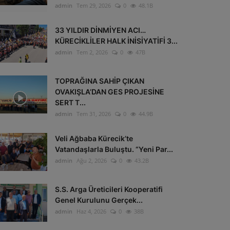
admin
Tem 29, 2026
0
48.1B
33 YILDIR DİNMİYEN ACI…
KÜRECİKLİLER HALK İNİSİYATİFİ 3...
admin
Tem 2, 2026
0
47B
TOPRAĞINA SAHİP ÇIKAN
OVAKIŞLA’DAN GES PROJESİNE
SERT T...
admin
Tem 31, 2026
0
44.9B
Veli Ağbaba Kürecik’te
Vatandaşlarla Buluştu. “Yeni Par...
admin
Ağu 2, 2026
0
43.2B
S.S. Arga Üreticileri Kooperatifi
Genel Kurulunu Gerçek...
admin
Haz 4, 2026
0
38B