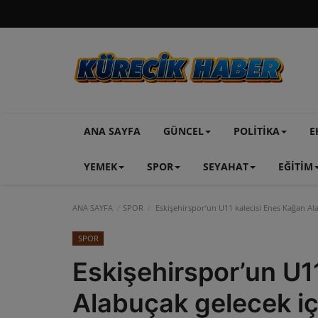
ANA SAYFA
GÜNCEL
POLİTİKA
E
YEMEK
SPOR
SEYAHAT
EĞİTİM
ANA SAYFA
SPOR
Eskişehirspor’un U11 kalecisi Enes Kağan Ala
SPOR
Eskişehirspor’un U1
Alabuçak gelecek iç