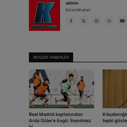
admin
kürecikhaber
BENZER HABERLER
Real Madrid kaptanından
Kılıçdaroğl
Arda Güler'e övgü: İnanılmaz
tepki göste
bi...