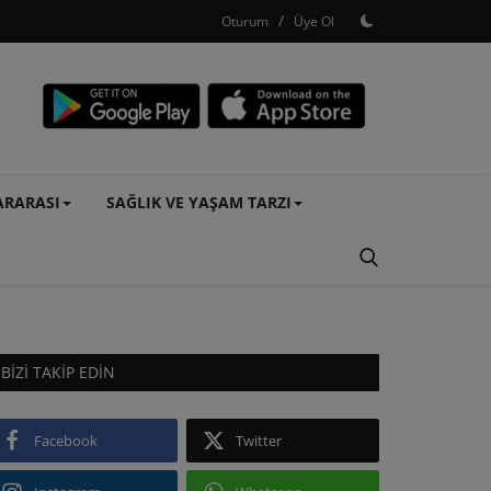
/
Oturum
Üye Ol
ARARASI
SAĞLIK VE YAŞAM TARZI
BIZI TAKIP EDIN
Facebook
Twitter