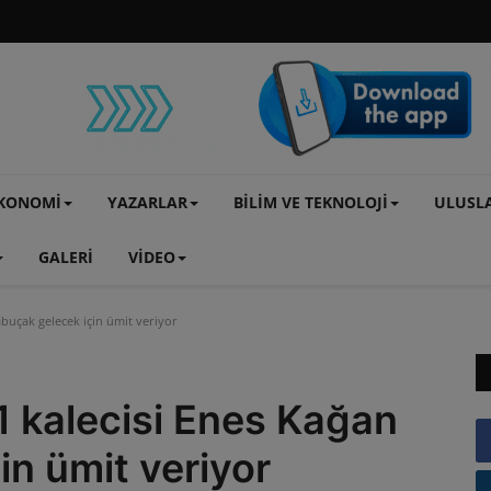
KONOMİ
YAZARLAR
BİLİM VE TEKNOLOJİ
ULUSL
GALERİ
VİDEO
buçak gelecek için ümit veriyor
1 kalecisi Enes Kağan
in ümit veriyor