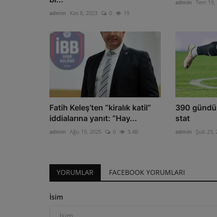
admin
Tem 19,
admin
Kas 8, 2023
0
19
Fatih Keleş’ten “kiralık katil”
390 gündü
iddialarına yanıt: “Hay...
stat
admin
Ağu 19, 2025
0
3.4B
admin
Şub 23, 
YORUMLAR
FACEBOOK YORUMLARI
İsim