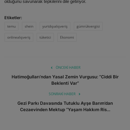
olduğunu savunarak tepkilerini dile getiriyor.
Etiketler:
temu
shein
yurtdışıalışveriş
gümrükvergisi
onlinealışveriş
tüketici
Ekonomi
ÖNCEKI HABER
Hatimoğulları’ndan Yasal Zemin Vurgusu: “Ciddi Bir
Beklenti Var”
SONRAKI HABER
Gezi Parkı Davasında Tutuklu Ayşe Barım’dan
Cezaevinden Mektup “Yaşam Hakkım Ris...