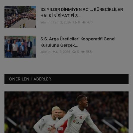
33 YILDIR DİNMİYEN ACI… KÜRECİKLİLER
HALK İNİSİYATİFİ 3...
admin
Tem 2, 2026
0
47B
S.S. Arga Üreticileri Kooperatifi Genel
Kurulunu Gerçek...
admin
Haz 4, 2026
0
38B
ÖNERILEN HABERLER