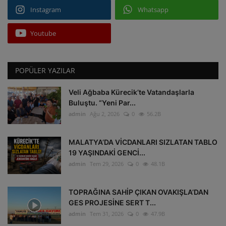
Instagram
Whatsapp
Youtube
POPÜLER YAZILAR
Veli Ağbaba Kürecik’te Vatandaşlarla
Buluştu. “Yeni Par...
admin
Ağu 2, 2026
0
56.2B
MALATYA’DA VİCDANLARI SIZLATAN TABLO
19 YAŞINDAKİ GENCİ...
admin
Tem 29, 2026
0
48.1B
TOPRAĞINA SAHİP ÇIKAN OVAKIŞLA’DAN
GES PROJESİNE SERT T...
admin
Tem 31, 2026
0
47.9B