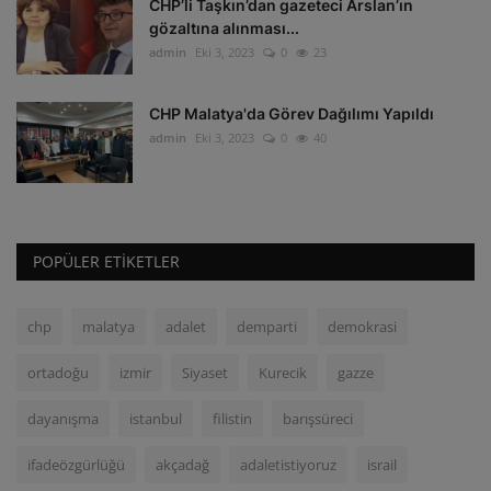
CHP’li Taşkın’dan gazeteci Arslan’ın
gözaltına alınması...
admin
Eki 3, 2023
0
23
CHP Malatya'da Görev Dağılımı Yapıldı
admin
Eki 3, 2023
0
40
POPÜLER ETIKETLER
chp
malatya
adalet
demparti
demokrasi
ortadoğu
izmir
Siyaset
Kurecik
gazze
dayanışma
istanbul
filistin
barışsüreci
ifadeözgürlüğü
akçadağ
adaletistiyoruz
israil