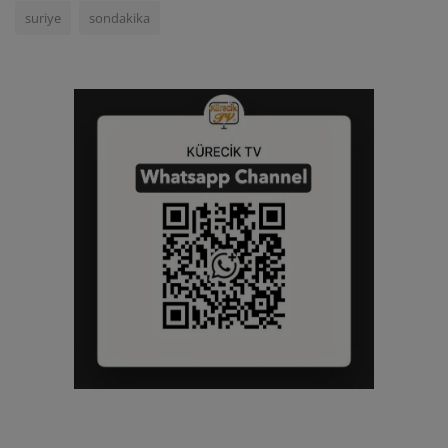
suriye
sondakika