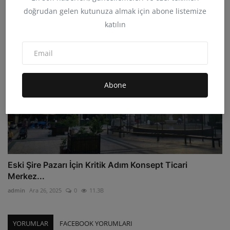
admin
Tem 17, 2024
0
46
doğrudan gelen kutunuza almak için abone listemize
katılın
Abone
Eski Şire Pazarı İçin Kritik Adım Konsept Ticari
Merkez...
admin
Ara 26, 2025
0
11.3B
YORUMLAR
FACEBOOK YORUMLARI