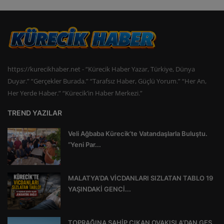
https://kurecikhaber.net - “Kürecik Haber Yazar, Türkiye, Dünya
Duyar.” “Gerçekler Burada.” “Tarafsız Haber, Güçlü Yorum.” “Her An,
Her Yerde Haber.” “Kürecik’in Haber Merkezi.”
TREND YAZILAR
Veli Ağbaba Kürecik’te Vatandaşlarla Buluştu.
“Yeni Par...
MALATYA’DA VİCDANLARI SIZLATAN TABLO 19
YAŞINDAKİ GENCİ...
TOPRAĞINA SAHİP ÇIKAN OVAKIŞLA’DAN GES