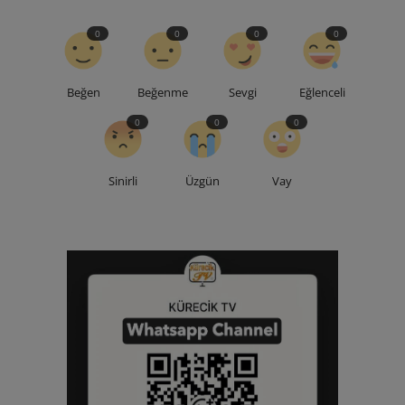
0
0
0
0
Beğen
Beğenme
Sevgi
Eğlenceli
0
0
0
Sinirli
Üzgün
Vay