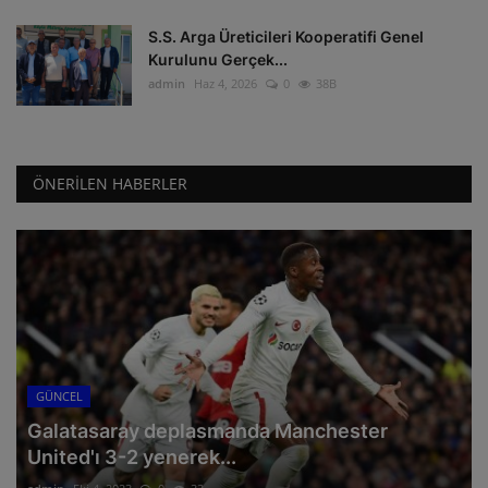
S.S. Arga Üreticileri Kooperatifi Genel
Kurulunu Gerçek...
admin
Haz 4, 2026
0
38B
ÖNERILEN HABERLER
GÜNCEL
Galatasaray deplasmanda Manchester
United'ı 3-2 yenerek...