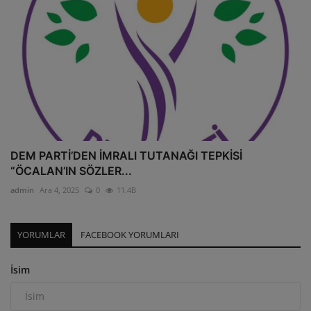
DEM PARTİ’DEN İMRALI TUTANAĞI TEPKİSİ
“ÖCALAN’IN SÖZLER...
admin
Ara 4, 2025
0
11.4B
YORUMLAR
FACEBOOK YORUMLARI
İsim