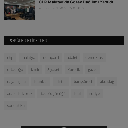
CHP Malatya'da Görev Dağılımı Yapıldı
admin
Eki 3, 2023
0
40
POPÜLER ETIKETLER
chp
malatya
demparti
adalet
demokrasi
ortadoğu
izmir
Siyaset
Kurecik
gazze
dayanışma
istanbul
filistin
barışsüreci
akçadağ
adaletistiyoruz
ifadeözgürlüğü
israil
suriye
sondakika