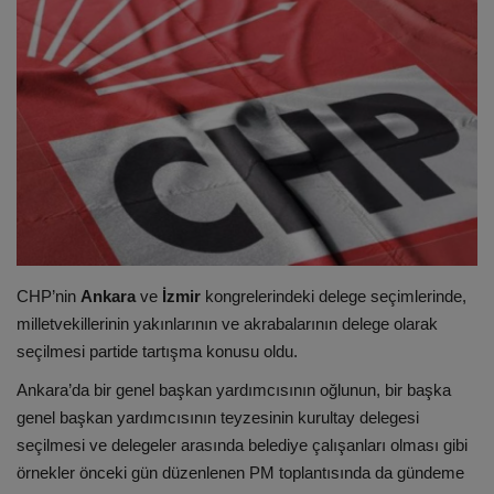
ULUSLARARASI
SAĞLIK VE YAŞAM TARZI
YEMEK
SPOR
SEYAHAT
CHP’nin
Ankara
ve
İzmir
kongrelerindeki delege seçimlerin
de,
EĞİTİM
milletvekillerinin yakınlarının ve akrabalarının delege olarak
seçilmesi partide tartışma konusu oldu.
GALERİ
Ankara’da bir genel başkan yardımcısının oğlunun, bir başka
genel başkan yardımcısının teyzesinin kurultay delegesi
VİDEO
seçilmesi ve delegeler arasında belediye çalışanları olması gibi
örnekler önceki gün düzenlenen PM toplantısında da gündeme