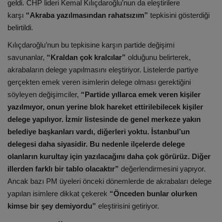
geldi. CHP lideri Kemal Kılıçdaroğlu’nun da eleştirilere
karşı
“Akraba yazılmasından rahatsızım”
tepkisini gösterdiği
belirtildi.
Kılıçdaroğlu’nun bu tepkisine karşın partide değişimi
savunanlar,
“Kraldan çok kralcılar”
olduğunu belirterek,
akrabaların delege yapılmasını eleştiriyor. Listelerde partiye
gerçekten emek veren isimlerin delege olması gerektiğini
söyleyen değişimciler,
“Partide yıllarca emek veren kişiler
yazılmıyor, onun yerine blok hareket ettirilebilecek kişiler
delege yapılıyor. İzmir listesinde de genel merkeze yakın
belediye başkanları vardı, diğerleri yoktu. İstanbul’un
delegesi daha siyasidir. Bu nedenle ilçelerde delege
olanların kurultay için yazılacağını daha çok görürüz. Diğer
illerden farklı bir tablo olacaktır”
değerlendirmesini yapıyor.
Ancak bazı PM üyeleri önceki dönemlerde de akrabaları delege
yapılan isimlere dikkat çekerek
“Önceden bunlar olurken
kimse bir şey demiyordu”
eleştirisini getiriyor.