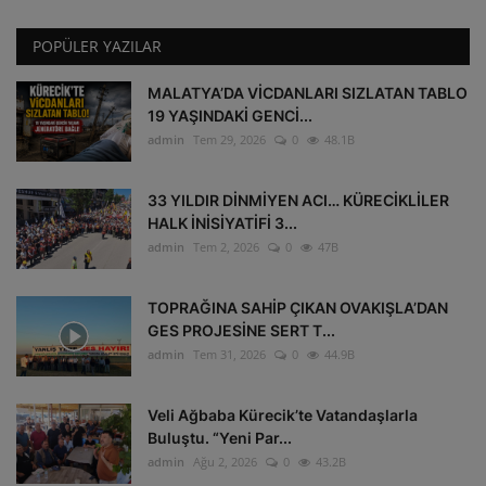
POPÜLER YAZILAR
MALATYA’DA VİCDANLARI SIZLATAN TABLO
19 YAŞINDAKİ GENCİ...
admin
Tem 29, 2026
0
48.1B
33 YILDIR DİNMİYEN ACI… KÜRECİKLİLER
HALK İNİSİYATİFİ 3...
admin
Tem 2, 2026
0
47B
TOPRAĞINA SAHİP ÇIKAN OVAKIŞLA’DAN
GES PROJESİNE SERT T...
admin
Tem 31, 2026
0
44.9B
Veli Ağbaba Kürecik’te Vatandaşlarla
Buluştu. “Yeni Par...
admin
Ağu 2, 2026
0
43.2B