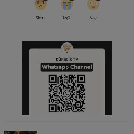
Sinirli
Üzgün
Vay