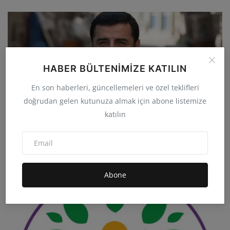
HABER BÜLTENIMIZE KATILIN
En son haberleri, güncellemeleri ve özel teklifleri
doğrudan gelen kutunuza almak için abone listemize
katılın
AİHM Demirtaş kararını kesinleştirdi “Kardeşlik hukuku
...
Abone
admin
Kas 4, 2025
0
16.3B