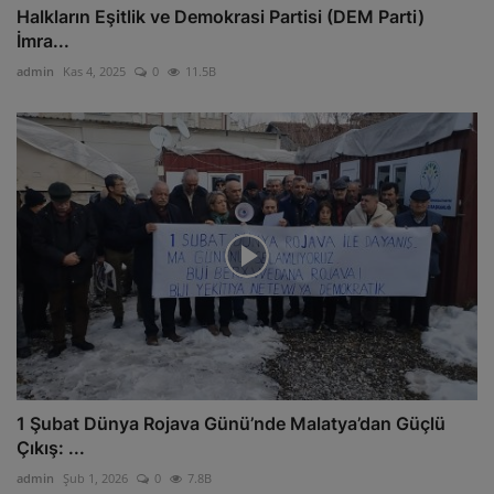
Halkların Eşitlik ve Demokrasi Partisi (DEM Parti)
İmra...
admin
Kas 4, 2025
0
11.5B
1 Şubat Dünya Rojava Günü’nde Malatya’dan Güçlü
Çıkış: ...
admin
Şub 1, 2026
0
7.8B