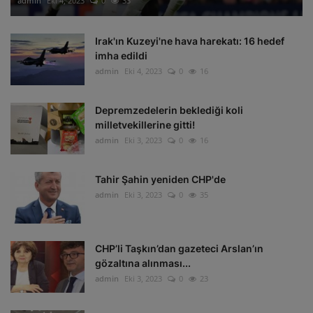
admin
Eki 4, 2023
0
33
Irak'ın Kuzeyi'ne hava harekatı: 16 hedef
imha edildi
admin
Eki 4, 2023
0
16
Depremzedelerin beklediği koli
milletvekillerine gitti!
admin
Eki 3, 2023
0
16
Tahir Şahin yeniden CHP'de
admin
Eki 3, 2023
0
35
CHP’li Taşkın’dan gazeteci Arslan’ın
gözaltına alınması...
admin
Eki 3, 2023
0
23