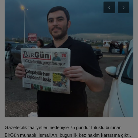
ULUSLARARASI
SAĞLIK VE YAŞAM TARZI
YEMEK
SPOR
SEYAHAT
EĞİTİM
GALERİ
VİDEO
Gazetecilik faaliyetleri nedeniyle 75 gündür tutuklu bulunan
BirGün muhabiri İsmail Arı, bugün ilk kez hakim karşısına çıktı.