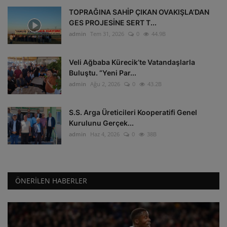
TOPRAĞINA SAHİP ÇIKAN OVAKIŞLA’DAN
GES PROJESİNE SERT T...
admin
Tem 31, 2026
0
44.9B
Veli Ağbaba Kürecik’te Vatandaşlarla
Buluştu. “Yeni Par...
admin
Ağu 2, 2026
0
43.2B
S.S. Arga Üreticileri Kooperatifi Genel
Kurulunu Gerçek...
admin
Haz 4, 2026
0
38B
ÖNERILEN HABERLER