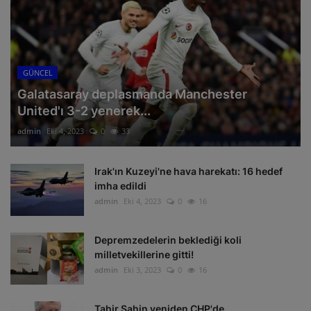
GÜNCEL
Galatasaray deplasmanda Manchester
United'ı 3-2 yenerek...
admin
Eki 4, 2023
0
33
Irak'ın Kuzeyi'ne hava harekatı: 16 hedef
imha edildi
admin
Eki 4, 2023
0
16
Depremzedelerin beklediği koli
milletvekillerine gitti!
admin
Eki 3, 2023
0
16
Tahir Şahin yeniden CHP'de