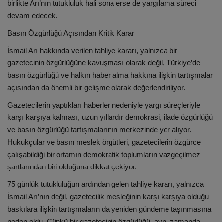
birlikte Arı’nın tutukluluk hali sona erse de yargılama süreci
devam edecek.
Basın Özgürlüğü Açısından Kritik Karar
İsmail Arı hakkında verilen tahliye kararı, yalnızca bir
gazetecinin özgürlüğüne kavuşması olarak değil, Türkiye’de
basın özgürlüğü ve halkın haber alma hakkına ilişkin tartışmalar
açısından da önemli bir gelişme olarak değerlendiriliyor.
Gazetecilerin yaptıkları haberler nedeniyle yargı süreçleriyle
karşı karşıya kalması, uzun yıllardır demokrasi, ifade özgürlüğü
ve basın özgürlüğü tartışmalarının merkezinde yer alıyor.
Hukukçular ve basın meslek örgütleri, gazetecilerin özgürce
çalışabildiği bir ortamın demokratik toplumların vazgeçilmez
şartlarından biri olduğuna dikkat çekiyor.
75 günlük tutukluluğun ardından gelen tahliye kararı, yalnızca
İsmail Arı’nın değil, gazetecilik mesleğinin karşı karşıya olduğu
baskılara ilişkin tartışmaların da yeniden gündeme taşınmasına
neden oldu. Çünkü bir gazetecinin özgürlüğü, aynı zamanda