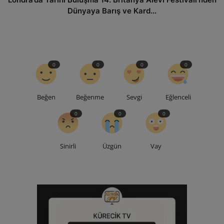
Dünyaya Barış ve Kard...
0
0
0
0
Beğen
Beğenme
Sevgi
Eğlenceli
0
0
0
Sinirli
Üzgün
Vay