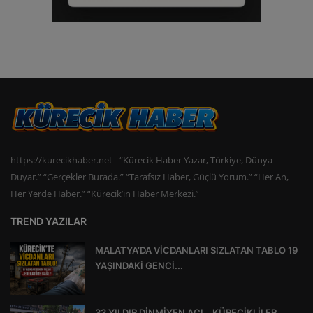
https://kurecikhaber.net - “Kürecik Haber Yazar, Türkiye, Dünya
Duyar.” “Gerçekler Burada.” “Tarafsız Haber, Güçlü Yorum.” “Her An,
Her Yerde Haber.” “Kürecik’in Haber Merkezi.”
TREND YAZILAR
MALATYA’DA VİCDANLARI SIZLATAN TABLO 19
YAŞINDAKİ GENCİ...
33 YILDIR DİNMİYEN ACI… KÜRECİKLİLER