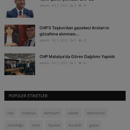
admin
Eki 3, 2023
0
35
CHP’li Taşkın’dan gazeteci Arslan’ın
gözaltına alınması...
admin
Eki 3, 2023
0
23
CHP Malatya'da Görev Dağılımı Yapıldı
admin
Eki 3, 2023
0
40
POPÜLER ETIKETLER
chp
malatya
demparti
adalet
demokrasi
ortadoğu
izmir
Siyaset
Kurecik
gazze