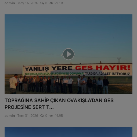
admin
May 16, 2026
0
29.1B
TOPRAĞINA SAHİP ÇIKAN OVAKIŞLA’DAN GES
PROJESİNE SERT T...
admin
Tem 31, 2026
0
44.9B