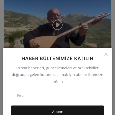
HABER BÜLTENIMIZE KATILIN
55.Yıldönümünde Nurhaklardan Sevgi, Saygı ve Aşk ile
En son haberleri, güncellemeleri ve özel teklifleri
admin
May 31, 2026
0
23.3B
doğrudan gelen kutunuza almak için abone listemize
katılın
Abone