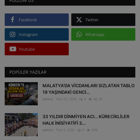
FOLLOW US
Facebook
Twitter
Instagram
Whatsapp
Youtube
POPÜLER YAZILAR
MALATYA’DA VİCDANLARI SIZLATAN TABLO
19 YAŞINDAKİ GENCİ...
admin
Tem 29, 2026
0
48.1B
33 YILDIR DİNMİYEN ACI… KÜRECİKLİLER
HALK İNİSİYATİFİ 3...
admin
Tem 2, 2026
0
47B