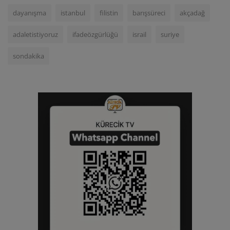
dayanışma
istanbul
filistin
barışsüreci
akçadağ
adaletistiyoruz
ifadeözgürlüğü
israil
suriye
sondakika