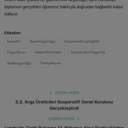
toplumun gerçekleri öğrenme hakkıyla doğrudan bağlantılı kabul
ediliyor.
Etiketler:
İsmailArı
BasınÖzgürlüğü
GazetecilikSuçDeğildir
ÖzgürBasın
HaberAlmaHakkı
GazetecilereÖzgürlük
ifadeözgürlüğü
TahliyeKararı
ÖNCEKI HABER
S.S. Arga Üreticileri Kooperatifi Genel Kurulunu
Gerçekleştirdi
SONRAKI HABER
Londra’da Tarihi Buluşma 14. Britanya Alevi Festivali’nden