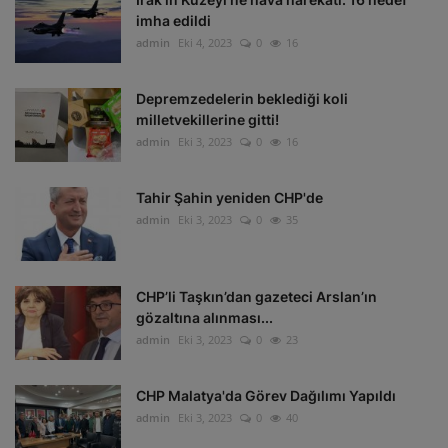
imha edildi
admin
Eki 4, 2023
0
16
Depremzedelerin beklediği koli
milletvekillerine gitti!
admin
Eki 3, 2023
0
16
Tahir Şahin yeniden CHP'de
admin
Eki 3, 2023
0
35
CHP’li Taşkın’dan gazeteci Arslan’ın
gözaltına alınması...
admin
Eki 3, 2023
0
23
CHP Malatya'da Görev Dağılımı Yapıldı
admin
Eki 3, 2023
0
40