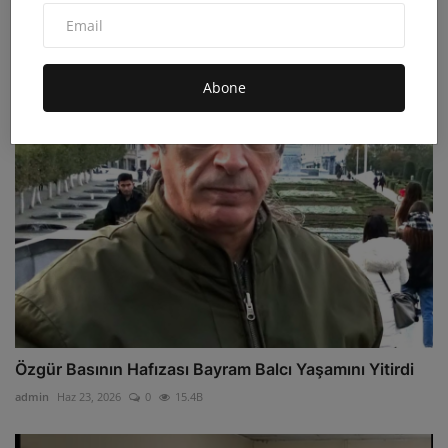
33 YILDIR DİNMİYEN ACI… KÜRECİKLİLER HALK
İNİSİYATİFİ 3...
admin
Tem 2, 2026
0
47B
Abone
Özgür Basının Hafızası Bayram Balcı Yaşamını Yitirdi
admin
Haz 23, 2026
0
15.4B