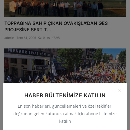
TOPRAĞINA SAHİP ÇIKAN OVAKIŞLA’DAN GES
PROJESİNE SERT T...
admin
Tem 31, 2026
0
47.9B
HABER BÜLTENIMIZE KATILIN
En son haberleri, güncellemeleri ve özel teklifleri
doğrudan gelen kutunuza almak için abone listemize
katılın