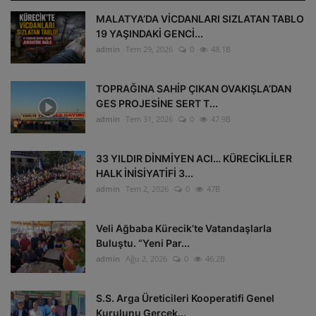
MALATYA’DA VİCDANLARI SIZLATAN TABLO
19 YAŞINDAKİ GENCİ...
admin
Tem 29, 2026
0
48.1B
TOPRAĞINA SAHİP ÇIKAN OVAKIŞLA’DAN
GES PROJESİNE SERT T...
admin
Tem 31, 2026
0
47.9B
33 YILDIR DİNMİYEN ACI… KÜRECİKLİLER
HALK İNİSİYATİFİ 3...
admin
Tem 2, 2026
0
47B
Veli Ağbaba Kürecik’te Vatandaşlarla
Buluştu. “Yeni Par...
admin
Ağu 2, 2026
0
46.2B
S.S. Arga Üreticileri Kooperatifi Genel
Kurulunu Gerçek...