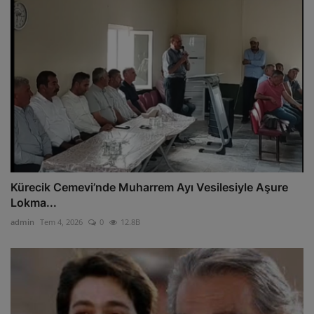
Kürecik Cemevi’nde Muharrem Ayı Vesilesiyle Aşure
Lokma...
admin
Tem 4, 2026
0
12.8B