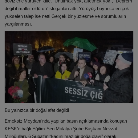
dövizlerle yürüyen kitle, “Unutmak yok, affetmek yok”, “Deprem
değil ihmaller öldürdü” sloganları attı. Yürüyüş boyunca en çok
yükselen talep ise netti Gerçek bir yüzleşme ve sorumluların
yargılanması.
Bu yalnızca bir doğal afet değildi
Emeksiz Meydanı’nda yapılan basın açıklamasında konuşan
KESK’e bağlı Eğitim-Sen Malatya Şube Başkanı Nevzat
Milloğulları, 6 Şubat’ın “kaçınılmaz bir doğa olayı” olarak