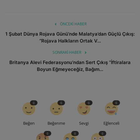
ÖNCEKI HABER
1 Şubat Dünya Rojava Günü’nde Malatya’dan Güçlü Çıkış:
“Rojava Halkların Ortak V...
SONRAKI HABER
Britanya Alevi Federasyonu’ndan Sert Çıkış “İftiralara
Boyun Eğmeyeceğiz, Bağım...
0
0
0
0
Beğen
Beğenme
Sevgi
Eğlenceli
0
0
0