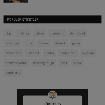
POPÜLER ETIKETLER
chp
malatya
adalet
demparti
demokrasi
ortadoğu
izmir
Siyaset
Kurecik
gazze
dayanışma
istanbul
filistin
barışsüreci
akçadağ
adaletistiyoruz
ifadeözgürlüğü
israil
suriye
sondakika