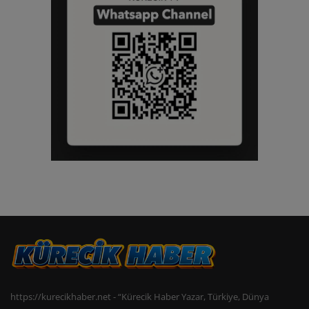
https://kurecikhaber.net - “Kürecik Haber Yazar, Türkiye, Dünya