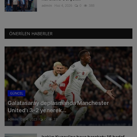
admin
Haz 4, 2026
0
38B
ÖNERILEN HABERLER
GÜNCEL
Galatasaray deplasmanda Manchester
United'ı 3-2 yenerek...
admin
Eki 4, 2023
0
33
Irak'ın Kuzeyi'ne hava harekatı: 16 hedef