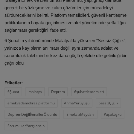
Malatya Emek ve Demokrasi Platformu, yaptığı açıklamada
gerçek bir yüzleşme ve kalıcı çözümler için mücadeleyi
sürdüreceklerini belirtti. Platform temsilcileri, güvenli kentleşme
politikalarının hayata geçirilmesi ve afet yönetiminde şeffaflığın
sağlanması gerektiğini ifade etti.
6 Şubat’ın yıl dönümünde Malatya’da yükselen “Sessiz Çığlık”,
yalnızca kayıpların anılması değil; aynı zamanda adalet ve
sorumluluk talebinin bir kez daha güçlü şekilde dile getirildiği bir
çağrı oldu
Etiketler:
6Şubat
malatya
Deprem
6şubatdepremleri
emekvedemokrasiplatformu
AnmaYürüyüşü
SessizÇığlık
DepremDeğilİhmallerÖldürdü
EmeksizMeydanı
Paşaköşkü
SorumlularYargılansın