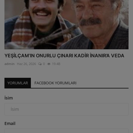
YEŞİLÇAM’IN ONURLU ÇINARI KADİR İNANIR’A VEDA
admin
Haz 26, 2026
0
19.4B
YORUMLAR
FACEBOOK YORUMLARI
İsim
Email