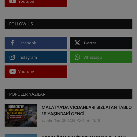
Youtube
FOLLOW US
Facebook
Twitter
Instagram
Whatsapp
Youtube
POPÜLER YAZILAR
MALATYA’DA VİCDANLARI SIZLATAN TABLO
19 YAŞINDAKİ GENCİ...
admin
Tem 29, 2026
0
48.1B