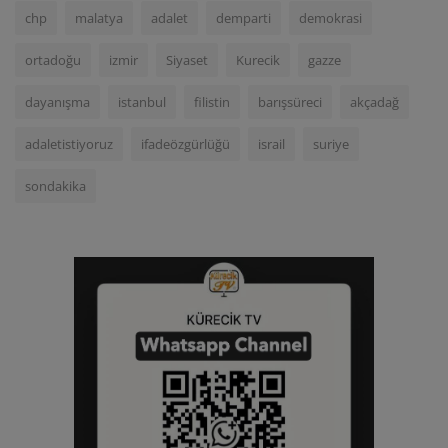
chp
malatya
adalet
demparti
demokrasi
ortadoğu
izmir
Siyaset
Kurecik
gazze
dayanışma
istanbul
filistin
barışsüreci
akçadağ
adaletistiyoruz
ifadeözgürlüğü
israil
suriye
sondakika