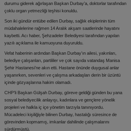
durumu giderek ağırlaşan Başkan Durbay’a, doktorlar tarafından
çoklu organ yetmezliği teşhisi konuldu.
Son iki gündür entübe edilen Durbay, sağlık ekiplerinin tüm
müdahalelerine rağmen 14 Aralık akşam saatlerinde hayatını
kaybetti. Acı haber, Şehzadeler Belediyesi tarafından yapılan
yazılı açıklama ile kamuoyuna duyuruldu.
Vefat haberinin ardından Başkan Durbay’ın ailesi, yakınları,
belediye çalışanları, partililer ve çok sayıda vatandaş Manisa
Şehir Hastanesi’ne akın etti. Hastane önünde duygusal anlar
yaşanırken, sevenleri ve çalışma arkadaşları derin bir üzüntü
içinde gözyaşlarına hakim olamadı.
CHP’li Başkan Gülşah Durbay, göreve geldiği günden bu yana
sosyal belediyecilik anlayışı, kadınlara ve gençlere yönelik
projeleri ve halkla iç içe yönetim tarzıyla tanınıyordu.
Mücadeleci kişiliğiyle bilinen Durbay, hastalığı süresince de
görevinden kopmamış, imkanlar dahilinde çalışmalarını
sürdürmüştü.