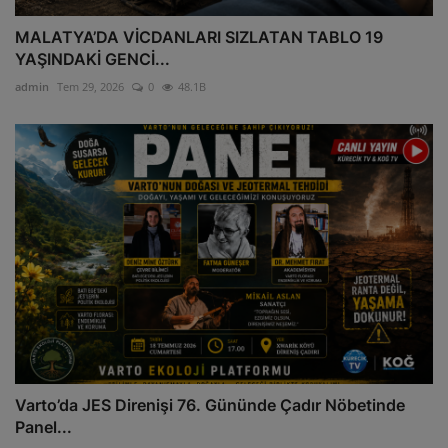
MALATYA’DA VİCDANLARI SIZLATAN TABLO 19
YAŞINDAKİ GENCİ...
admin
Tem 29, 2026
0
48.1B
Varto’da JES Direnişi 76. Gününde Çadır Nöbetinde
Panel...