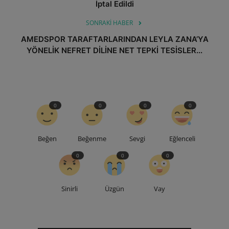
İptal Edildi
SONRAKI HABER
AMEDSPOR TARAFTARLARINDAN LEYLA ZANA’YA
YÖNELİK NEFRET DİLİNE NET TEPKİ TESİSLER...
0
0
0
0
Beğen
Beğenme
Sevgi
Eğlenceli
0
0
0
Sinirli
Üzgün
Vay