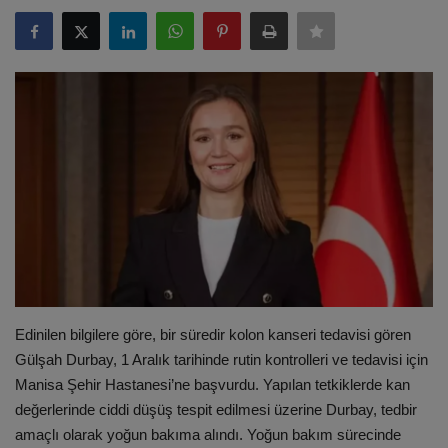
ULUSLARARASI
SAĞLIK VE YAŞAM TARZI
YEMEK
SPOR
SEYAHAT
EĞİTİM
Edinilen bilgilere göre, bir süredir kolon kanseri tedavisi gören
GALERİ
Gülşah Durbay, 1 Aralık tarihinde rutin kontrolleri ve tedavisi için
Manisa Şehir Hastanesi’ne başvurdu. Yapılan tetkiklerde kan
VİDEO
değerlerinde ciddi düşüş tespit edilmesi üzerine Durbay, tedbir
amaçlı olarak yoğun bakıma alındı. Yoğun bakım sürecinde