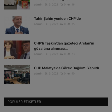
admin
Eki 3, 2023
0
16
Tahir Şahin yeniden CHP'de
admin
Eki 3, 2023
0
35
CHP’li Taşkın’dan gazeteci Arslan’ın
gözaltına alınması...
admin
Eki 3, 2023
0
23
CHP Malatya'da Görev Dağılımı Yapıldı
admin
Eki 3, 2023
0
40
POPÜLER ETIKETLER