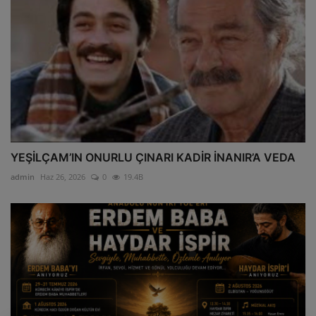
YEŞİLÇAM’IN ONURLU ÇINARI KADİR İNANIR’A VEDA
admin
Haz 26, 2026
0
19.4B