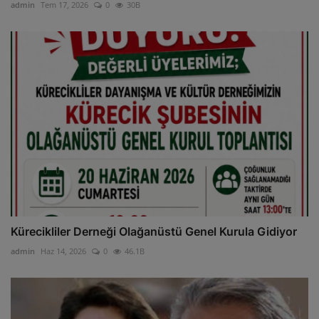
admin
Tem 17, 2026
0
30B
Kürecikliler Derneği Olağanüstü Genel Kurula Gidiyor
admin
Haz 14, 2026
0
46.1B