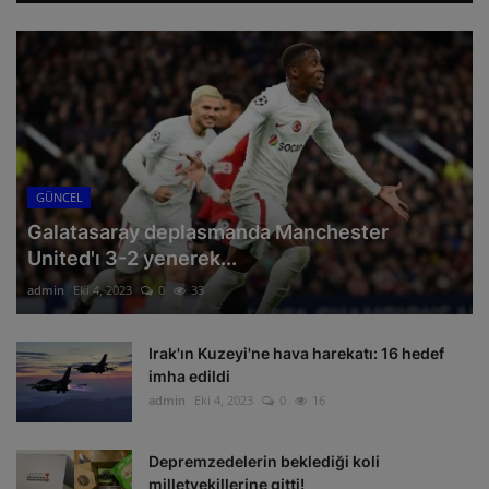
GÜNCEL
Galatasaray deplasmanda Manchester
United'ı 3-2 yenerek...
admin
Eki 4, 2023
0
33
Irak'ın Kuzeyi'ne hava harekatı: 16 hedef
imha edildi
admin
Eki 4, 2023
0
16
Depremzedelerin beklediği koli
milletvekillerine gitti!