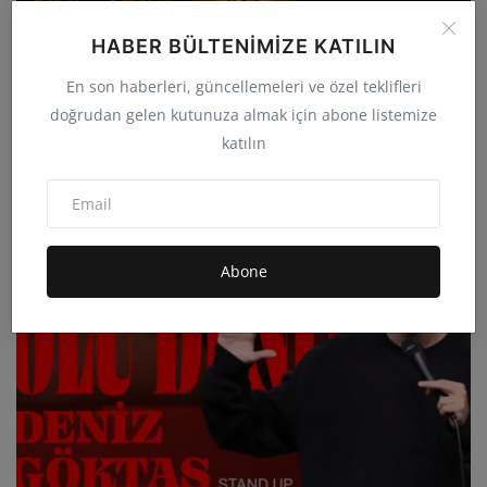
HABER BÜLTENIMIZE KATILIN
En son haberleri, güncellemeleri ve özel teklifleri
doğrudan gelen kutunuza almak için abone listemize
ANADOLU’NUN İKİ KADİM DEĞERİ ERDEM BABA VE
katılın
HAYDAR İSPİR...
admin
Tem 17, 2026
0
37B
Abone