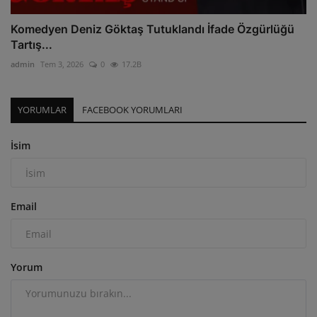
Komedyen Deniz Göktaş Tutuklandı İfade Özgürlüğü
Tartış...
admin
Tem 3, 2026
0
17.2B
YORUMLAR
FACEBOOK YORUMLARI
İsim
Email
Yorum