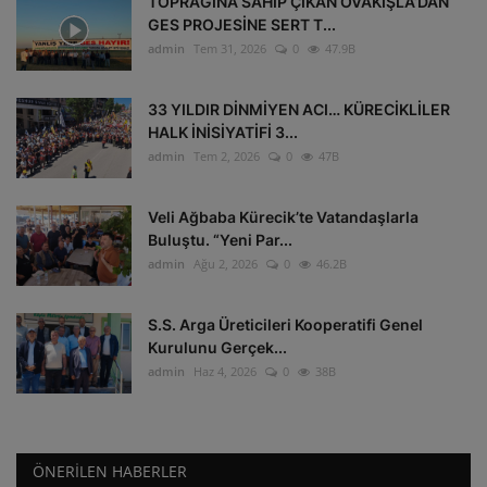
TOPRAĞINA SAHİP ÇIKAN OVAKIŞLA’DAN
GES PROJESİNE SERT T...
admin
Tem 31, 2026
0
47.9B
33 YILDIR DİNMİYEN ACI… KÜRECİKLİLER
HALK İNİSİYATİFİ 3...
admin
Tem 2, 2026
0
47B
Veli Ağbaba Kürecik’te Vatandaşlarla
Buluştu. “Yeni Par...
admin
Ağu 2, 2026
0
46.2B
S.S. Arga Üreticileri Kooperatifi Genel
Kurulunu Gerçek...
admin
Haz 4, 2026
0
38B
ÖNERILEN HABERLER