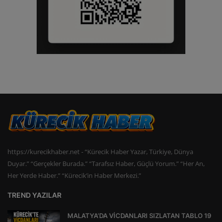
https://kurecikhaber.net - “Kürecik Haber Yazar, Türkiye, Dünya
Duyar.” “Gerçekler Burada.” “Tarafsız Haber, Güçlü Yorum.” “Her An,
Her Yerde Haber.” “Kürecik’in Haber Merkezi.”
TREND YAZILAR
MALATYA’DA VİCDANLARI SIZLATAN TABLO 19