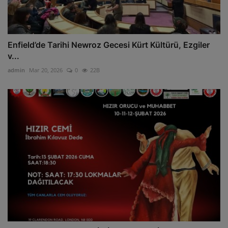
Enfield’de Tarihi Newroz Gecesi Kürt Kültürü, Ezgiler
v...
admin
Mar 20, 2026
0
22B