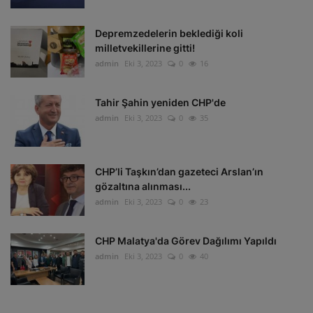
Depremzedelerin beklediği koli
milletvekillerine gitti!
admin
Eki 3, 2023
0
16
Tahir Şahin yeniden CHP'de
admin
Eki 3, 2023
0
35
CHP’li Taşkın’dan gazeteci Arslan’ın
gözaltına alınması...
admin
Eki 3, 2023
0
23
CHP Malatya'da Görev Dağılımı Yapıldı
admin
Eki 3, 2023
0
40