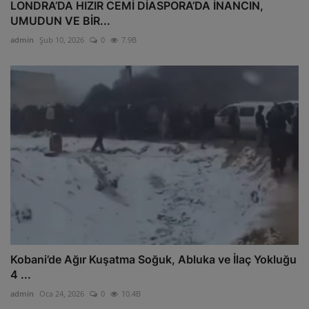
LONDRA’DA HIZIR CEMİ DİASPORA’DA İNANCIN,
UMUDUN VE BİR...
admin
Şub 10, 2026
0
7.9B
Kobani’de Ağır Kuşatma Soğuk, Abluka ve İlaç Yokluğu
4 ...
admin
Oca 24, 2026
0
10.4B