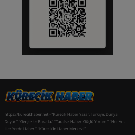
https://kurecikhaber.net - “Kürecik Haber Yazar, Türkiye, Dünya
Duyar.” “Gerçekler Burada.” “Tarafsız Haber, Güçlü Yorum.” “Her An,
Her Yerde Haber.” “Kürecik’in Haber Merkezi.”