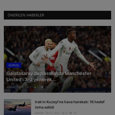
ÖNERILEN HABERLER
GÜNCEL
Galatasaray deplasmanda Manchester
United'ı 3-2 yenerek...
admin
Eki 4, 2023
0
33
Irak'ın Kuzeyi'ne hava harekatı: 16 hedef
imha edildi
admin
Eki 4, 2023
0
16