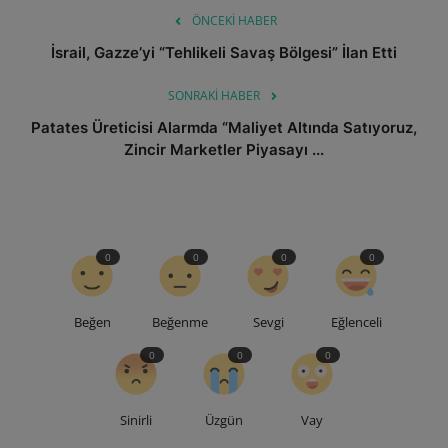
ÖNCEKI HABER
İsrail, Gazze’yi “Tehlikeli Savaş Bölgesi” İlan Etti
SONRAKI HABER
Patates Üreticisi Alarmda “Maliyet Altında Satıyoruz,
Zincir Marketler Piyasayı ...
0
0
0
0
Beğen
Beğenme
Sevgi
Eğlenceli
0
0
0
Sinirli
Üzgün
Vay