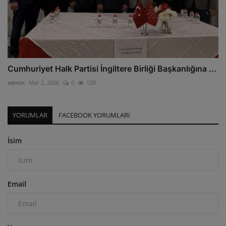
Cumhuriyet Halk Partisi İngiltere Birliği Başkanlığına ...
admin
Mar 2, 2026
0
12B
YORUMLAR
FACEBOOK YORUMLARI
İsim
Email