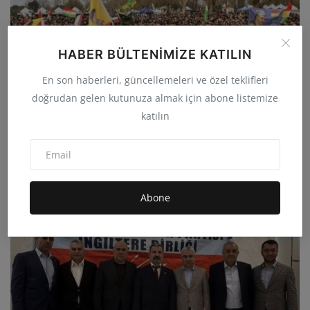
HABER BÜLTENIMIZE KATILIN
En son haberleri, güncellemeleri ve özel teklifleri
doğrudan gelen kutunuza almak için abone listemize
katılın
Londra’da Tarihi Newroz Buluşması On Binler Birlik ve
Ö...
admin
Mar 23, 2026
0
26.1B
Abone