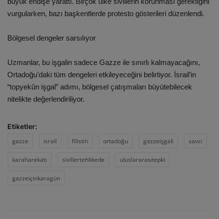
büyük endişe yarattı. Birçok ülke sivillerin korunması gerektiğini
vurgularken, bazı başkentlerde protesto gösterileri düzenlendi.
Bölgesel dengeler sarsılıyor
Uzmanlar, bu işgalin sadece Gazze ile sınırlı kalmayacağını,
Ortadoğu’daki tüm dengeleri etkileyeceğini belirtiyor. İsrail’in
“topyekûn işgal” adımı, bölgesel çatışmaları büyütebilecek
nitelikte değerlendiriliyor.
Etiketler:
gazze
israil
filistin
ortadoğu
gazzeişgali
savcı
karaharekatı
sivillertehlikede
uluslararasıtepki
gazzeiçinkaragün