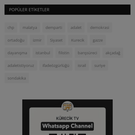
POPÜLER ETIKETLER
chp
malatya
demparti
adalet
demokrasi
ortadoğu
izmir
Siyaset
Kurecik
gazze
dayanışma
istanbul
filistin
barışsüreci
akçadağ
adaletistiyoruz
ifadeözgürlüğü
israil
suriye
sondakika