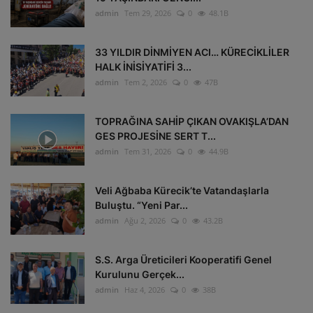
admin
Tem 29, 2026
0
48.1B
33 YILDIR DİNMİYEN ACI… KÜRECİKLİLER
HALK İNİSİYATİFİ 3...
admin
Tem 2, 2026
0
47B
TOPRAĞINA SAHİP ÇIKAN OVAKIŞLA’DAN
GES PROJESİNE SERT T...
admin
Tem 31, 2026
0
44.9B
Veli Ağbaba Kürecik’te Vatandaşlarla
Buluştu. “Yeni Par...
admin
Ağu 2, 2026
0
43.2B
S.S. Arga Üreticileri Kooperatifi Genel
Kurulunu Gerçek...
admin
Haz 4, 2026
0
38B