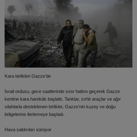
ULUSLARARASI
SAĞLIK VE YAŞAM TARZI
YEMEK
SPOR
SEYAHAT
Kara birlikleri Gazze’de
EĞİTİM
İsrail ordusu, gece saatlerinde sınır hattını geçerek Gazze
kentine kara harekâtı başlattı. Tanklar, zırhlı araçlar ve ağır
GALERİ
silahlarla desteklenen birlikler, Gazze’nin kuzey ve doğu
bölgelerine ilerlemeye başladı.
VİDEO
Hava saldırıları sürüyor