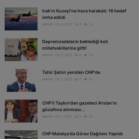
Irak'ın Kuzeyi'ne hava harekatı: 16 hedef
imha edildi
admin
Eki 4, 2023
0
16
Depremzedelerin beklediği koli
milletvekillerine gitti!
admin
Eki 3, 2023
0
16
Tahir Şahin yeniden CHP'de
admin
Eki 3, 2023
0
35
CHP’li Taşkın’dan gazeteci Arslan’ın
gözaltına alınması...
admin
Eki 3, 2023
0
23
CHP Malatya'da Görev Dağılımı Yapıldı