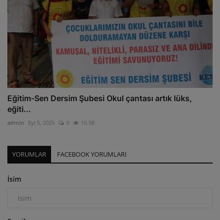
Eğitim-Sen Dersim Şubesi Okul çantası artık lüks,
eğiti...
admin
Eyl 5, 2025
0
16.5B
YORUMLAR
FACEBOOK YORUMLARI
İsim