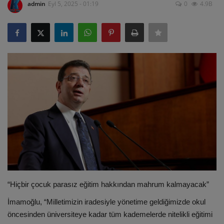
admin
Eyl 5, 2025 - 01:19
0
4.9B
ULUSLARARASI
SAĞLIK VE YAŞAM TARZI
YEMEK
SPOR
SEYAHAT
EĞİTİM
GALERİ
“Hiçbir çocuk parasız eğitim hakkından mahrum kalmayacak”
VİDEO
İmamoğlu, “Milletimizin iradesiyle yönetime geldiğimizde okul
öncesinden üniversiteye kadar tüm kademelerde nitelikli eğitimi