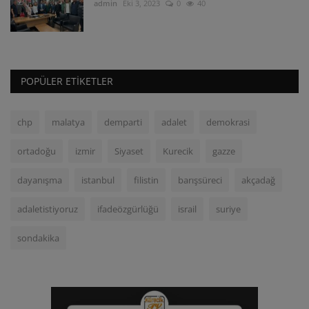
admin
Eki 3, 2023
0
40
POPÜLER ETIKETLER
chp
malatya
demparti
adalet
demokrasi
ortadoğu
izmir
Siyaset
Kurecik
gazze
dayanışma
istanbul
filistin
barışsüreci
akçadağ
adaletistiyoruz
ifadeözgürlüğü
israil
suriye
sondakika