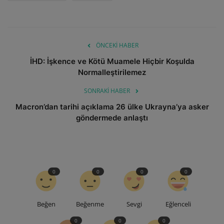
ÖNCEKI HABER
İHD: İşkence ve Kötü Muamele Hiçbir Koşulda
Normalleştirilemez
SONRAKI HABER
Macron’dan tarihi açıklama 26 ülke Ukrayna’ya asker
göndermede anlaştı
0
0
0
0
Beğen
Beğenme
Sevgi
Eğlenceli
0
0
0