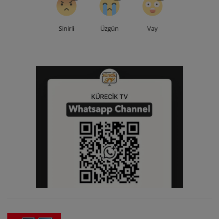
Sinirli
Üzgün
Vay