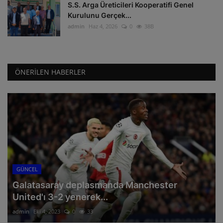
S.S. Arga Üreticileri Kooperatifi Genel
Kurulunu Gerçek...
admin
Haz 4, 2026
0
38B
ÖNERILEN HABERLER
GÜNCEL
Galatasaray deplasmanda Manchester
United'ı 3-2 yenerek...
admin
Eki 4, 2023
0
33