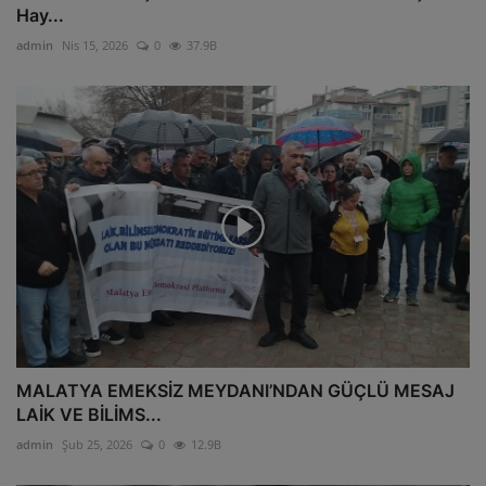
Hay...
admin
Nis 15, 2026
0
37.9B
MALATYA EMEKSİZ MEYDANI’NDAN GÜÇLÜ MESAJ
LAİK VE BİLİMS...
admin
Şub 25, 2026
0
12.9B