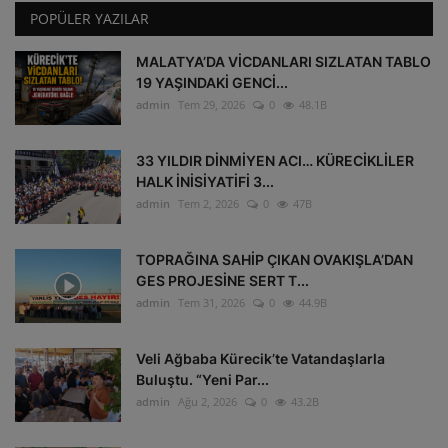
POPÜLER YAZILAR
MALATYA’DA VİCDANLARI SIZLATAN TABLO
19 YAŞINDAKİ GENCİ...
admin
Tem 29, 2026
0
48.1B
33 YILDIR DİNMİYEN ACI… KÜRECİKLİLER
HALK İNİSİYATİFİ 3...
admin
Tem 2, 2026
0
47B
TOPRAĞINA SAHİP ÇIKAN OVAKIŞLA’DAN
GES PROJESİNE SERT T...
admin
Tem 31, 2026
0
44.9B
Veli Ağbaba Kürecik’te Vatandaşlarla
Buluştu. “Yeni Par...
admin
Ağu 2, 2026
0
43.2B