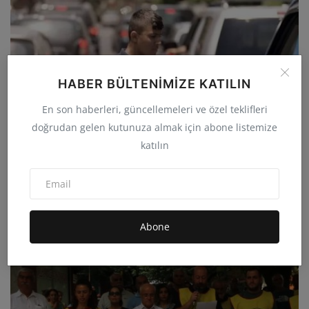
HABER BÜLTENIMIZE KATILIN
En son haberleri, güncellemeleri ve özel teklifleri
doğrudan gelen kutunuza almak için abone listemize
katılın
Bir Eğitim Yılında 72 Çocuk İş Cinayetlerinde Can
Verdi...
Abone
admin
Eyl 19, 2025
0
5.4B