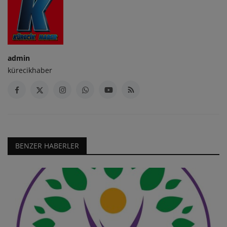
admin
kürecikhaber
BENZER HABERLER