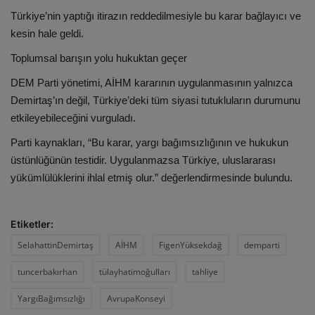
Türkiye’nin yaptığı itirazın reddedilmesiyle bu karar bağlayıcı ve
kesin hale geldi.
Toplumsal barışın yolu hukuktan geçer
DEM Parti yönetimi, AİHM kararının uygulanmasının yalnızca
Demirtaş’ın değil, Türkiye’deki tüm siyasi tutukluların durumunu
etkileyebileceğini vurguladı.
Parti kaynakları, “Bu karar, yargı bağımsızlığının ve hukukun
üstünlüğünün testidir. Uygulanmazsa Türkiye, uluslararası
yükümlülüklerini ihlal etmiş olur.” değerlendirmesinde bulundu.
Etiketler:
SelahattinDemirtaş
AİHM
FigenYüksekdağ
demparti
tuncerbakırhan
tülayhatimoğulları
tahliye
YargıBağımsızlığı
AvrupaKonseyi