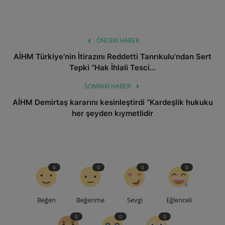
ÖNCEKI HABER
AİHM Türkiye’nin İtirazını Reddetti Tanrıkulu’ndan Sert
Tepki “Hak İhlali Tesci...
SONRAKI HABER
AİHM Demirtaş kararını kesinleştirdi “Kardeşlik hukuku
her şeyden kıymetlidir
0
0
0
0
Beğen
Beğenme
Sevgi
Eğlenceli
0
0
0