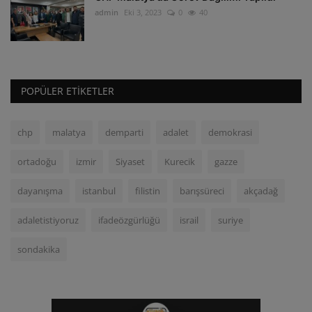
admin
Eki 3, 2023
0
40
POPÜLER ETIKETLER
chp
malatya
demparti
adalet
demokrasi
ortadoğu
izmir
Siyaset
Kurecik
gazze
dayanışma
istanbul
filistin
barışsüreci
akçadağ
adaletistiyoruz
ifadeözgürlüğü
israil
suriye
sondakika