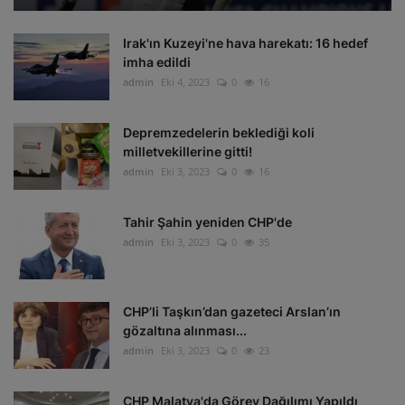
Irak'ın Kuzeyi'ne hava harekatı: 16 hedef
imha edildi
admin
Eki 4, 2023
0
16
Depremzedelerin beklediği koli
milletvekillerine gitti!
admin
Eki 3, 2023
0
16
Tahir Şahin yeniden CHP'de
admin
Eki 3, 2023
0
35
CHP’li Taşkın’dan gazeteci Arslan’ın
gözaltına alınması...
admin
Eki 3, 2023
0
23
CHP Malatya'da Görev Dağılımı Yapıldı