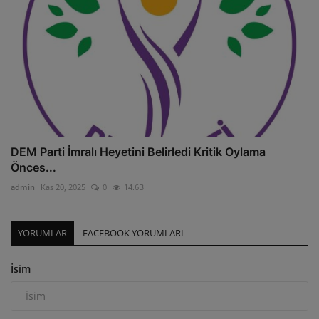
DEM Parti İmralı Heyetini Belirledi Kritik Oylama
Önces...
admin
Kas 20, 2025
0
14.6B
YORUMLAR
FACEBOOK YORUMLARI
İsim