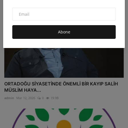
Abone
ORTADOĞU SİYASETİNDE ÖNEMLİ BİR KAYIP SALİH
MÜSLİM HAYA...
admin
Mar 12, 2026
0
19.9B