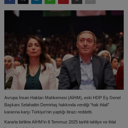
ULUSLARARASI
SAĞLIK VE YAŞAM TARZI
YEMEK
SPOR
SEYAHAT
EĞİTİM
GALERİ
Avrupa İnsan Hakları Mahkemesi (AİHM), eski HDP Eş Genel
Başkanı Selahattin Demirtaş hakkında verdiği “hak ihlali”
VİDEO
kararına karşı Türkiye’nin yaptığı itirazı reddetti.
Kararla birlikte AİHM’in 8 Temmuz 2025 tarihli tahliye ve ihlal