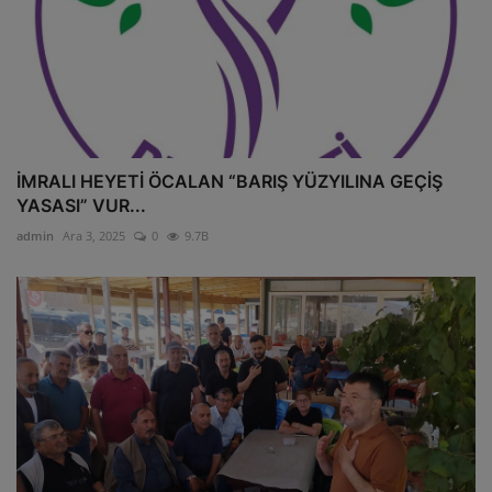
İMRALI HEYETİ ÖCALAN “BARIŞ YÜZYILINA GEÇİŞ
YASASI” VUR...
admin
Ara 3, 2025
0
9.7B