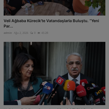
Veli Ağbaba Kürecik’te Vatandaşlarla Buluştu. “Yeni
Par...
admin
Ağu 2, 2026
0
43.2B