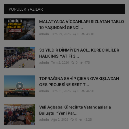
POPÜLER YAZILAR
MALATYA’DA VİCDANLARI SIZLATAN TABLO
19 YAŞINDAKİ GENCİ...
admin
Tem 29, 2026
0
48.1B
33 YILDIR DİNMİYEN ACI… KÜRECİKLİLER
HALK İNİSİYATİFİ 3...
admin
Tem 2, 2026
0
47B
TOPRAĞINA SAHİP ÇIKAN OVAKIŞLA’DAN
GES PROJESİNE SERT T...
admin
Tem 31, 2026
0
44.9B
Veli Ağbaba Kürecik’te Vatandaşlarla
Buluştu. “Yeni Par...
admin
Ağu 2, 2026
0
43.2B