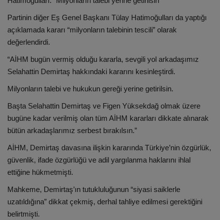
Hatimoğulları: “Milyonların talebi yerine getirilsin”
Partinin diğer Eş Genel Başkanı Tülay Hatimoğulları da yaptığı
açıklamada kararı “milyonların talebinin tescili” olarak
değerlendirdi.
“AİHM bugün vermiş olduğu kararla, sevgili yol arkadaşımız
Selahattin Demirtaş hakkındaki kararını kesinleştirdi.
Milyonların talebi ve hukukun gereği yerine getirilsin.
Başta Selahattin Demirtaş ve Figen Yüksekdağ olmak üzere
bugüne kadar verilmiş olan tüm AİHM kararları dikkate alınarak
bütün arkadaşlarımız serbest bırakılsın.”
AİHM, Demirtaş davasına ilişkin kararında Türkiye’nin özgürlük,
güvenlik, ifade özgürlüğü ve adil yargılanma haklarını ihlal
ettiğine hükmetmişti.
Mahkeme, Demirtaş’ın tutukluluğunun “siyasi saiklerle
uzatıldığına” dikkat çekmiş, derhal tahliye edilmesi gerektiğini
belirtmişti.