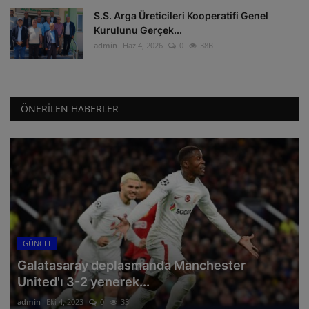
S.S. Arga Üreticileri Kooperatifi Genel
Kurulunu Gerçek...
admin
Haz 4, 2026
0
38B
ÖNERILEN HABERLER
GÜNCEL
Galatasaray deplasmanda Manchester
United'ı 3-2 yenerek...
admin
Eki 4, 2023
0
33