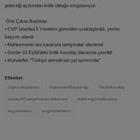
geleceği açısından kritik olduğu vurgulanıyor.
Öne Çıkan Başlıklar
• CHP İstanbul İl Yönetimi görevden uzaklaştırıldı, yerine
kayyım atandı
• Mahkemenin ara kararıyla tartışmalar alevlendi
• Gözler 15 Eylül’deki kritik kurultay davasına çevrildi
• Muhalefet: “Türkiye demokrasi yol ayrımında”
Etiketler:
chpkurultaydavası
chpistanbulilbaşkanlığı
15eylülkurultay
istanbul45.asliyehukukmahkemesi
tedbirengörevdenalma
kayyımatamsı
yargımüdahalesi