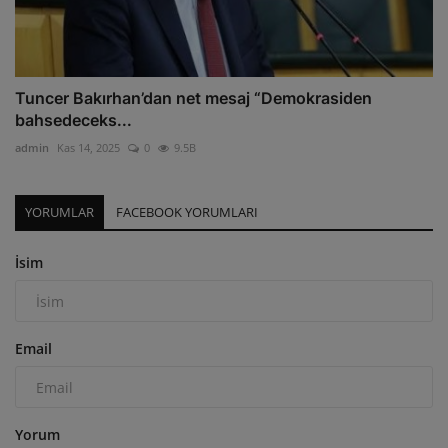
Tuncer Bakırhan’dan net mesaj “Demokrasiden
bahsedeceks...
admin
Kas 14, 2025
0
9.5B
YORUMLAR
FACEBOOK YORUMLARI
İsim
Email
Yorum