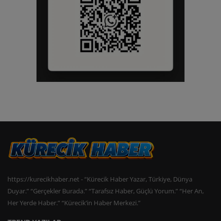
https://kurecikhaber.net - “Kürecik Haber Yazar, Türkiye, Dünya
Duyar.” “Gerçekler Burada.” “Tarafsız Haber, Güçlü Yorum.” “Her An,
Her Yerde Haber.” “Kürecik’in Haber Merkezi.”