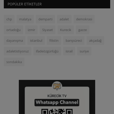
POPÜLER ETIKETLER
chp
malatya
demparti
adalet
demokrasi
ortadoğu
izmir
Siyaset
Kurecik
gazze
dayanışma
istanbul
filistin
barışsüreci
akçadağ
adaletistiyoruz
ifadeözgürlüğü
israil
suriye
sondakika