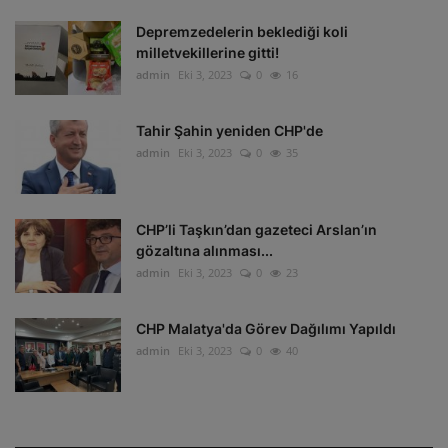
Depremzedelerin beklediği koli
milletvekillerine gitti!
admin
Eki 3, 2023
0
16
Tahir Şahin yeniden CHP'de
admin
Eki 3, 2023
0
35
CHP’li Taşkın’dan gazeteci Arslan’ın
gözaltına alınması...
admin
Eki 3, 2023
0
23
CHP Malatya'da Görev Dağılımı Yapıldı
admin
Eki 3, 2023
0
40