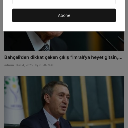
Abone
Bahçeli’den dikkat çeken çıkış “İmralı’ya heyet gitsin,...
admin
Kas 4, 2025
0
9.4B