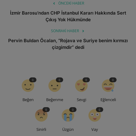
ÖNCEKI HABER
İzmir Barosu’ndan CHP İstanbul Kararı Hakkında Sert
Çıkış Yok Hükmünde
SONRAKI HABER
Pervin Buldan Öcalan, “Rojava ve Suriye benim kırmızı
çizgimdir” dedi
0
0
0
0
Beğen
Beğenme
Sevgi
Eğlenceli
0
0
0
Sinirli
Üzgün
Vay