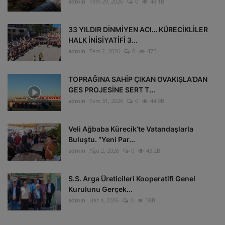
admin
Tem 29, 2026
0
48.1B
33 YILDIR DİNMİYEN ACI… KÜRECİKLİLER
HALK İNİSİYATİFİ 3...
admin
Tem 2, 2026
0
47B
TOPRAĞINA SAHİP ÇIKAN OVAKIŞLA’DAN
GES PROJESİNE SERT T...
admin
Tem 31, 2026
0
44.9B
Veli Ağbaba Kürecik’te Vatandaşlarla
Buluştu. “Yeni Par...
admin
Ağu 2, 2026
0
43.2B
S.S. Arga Üreticileri Kooperatifi Genel
Kurulunu Gerçek...
admin
Haz 4, 2026
0
38B