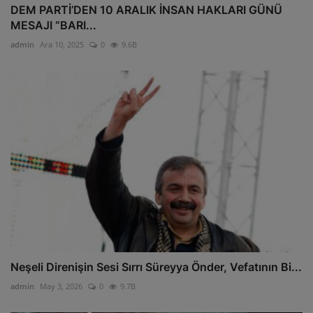
DEM PARTİ’DEN 10 ARALIK İNSAN HAKLARI GÜNÜ
MESAJI “BARI...
admin
Ara 10, 2025
0
9.6B
Neşeli Direnişin Sesi Sırrı Süreyya Önder, Vefatının Bi...
admin
May 3, 2026
0
9.7B