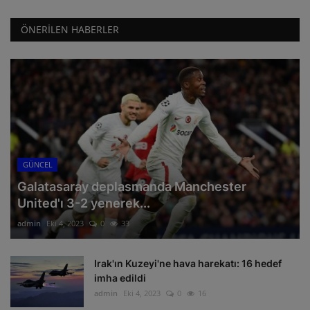
ÖNERILEN HABERLER
GÜNCEL
Galatasaray deplasmanda Manchester
United'ı 3-2 yenerek...
admin
Eki 4, 2023
0
33
Irak'ın Kuzeyi'ne hava harekatı: 16 hedef
imha edildi
admin
Eki 4, 2023
0
16