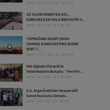
admin
Tem 29, 2026
0
48.1B
33 YILDIR DİNMİYEN ACI…
KÜRECİKLİLER HALK İNİSİYATİFİ 3...
admin
Tem 2, 2026
0
47B
TOPRAĞINA SAHİP ÇIKAN
OVAKIŞLA’DAN GES PROJESİNE
SERT T...
admin
Tem 31, 2026
0
44.9B
Veli Ağbaba Kürecik’te
Vatandaşlarla Buluştu. “Yeni Par...
admin
Ağu 2, 2026
0
43.2B
S.S. Arga Üreticileri Kooperatifi
Genel Kurulunu Gerçek...
admin
Haz 4, 2026
0
38B