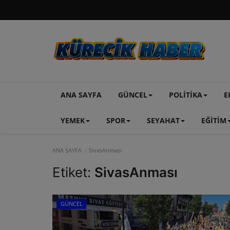
ANA SAYFA
GÜNCEL
POLİTİKA
E
YEMEK
SPOR
SEYAHAT
EĞİTİM
ANA SAYFA
SivasAnması
Etiket:
SivasAnması
GÜNCEL