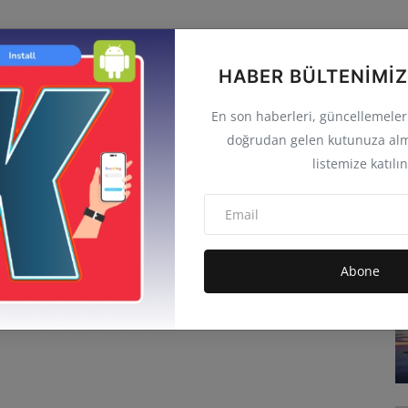
HABER BÜLTENIMIZ
En son haberleri, güncellemeleri 
doğrudan gelen kutunuza alm
listemize katılın
Abone