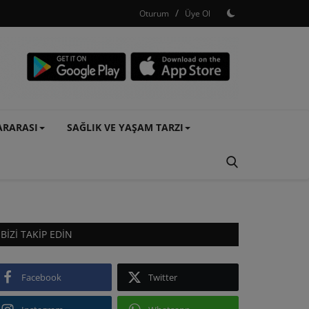
/
Oturum
Üye Ol
ARARASI
SAĞLIK VE YAŞAM TARZI
BIZI TAKIP EDIN
Facebook
Twitter