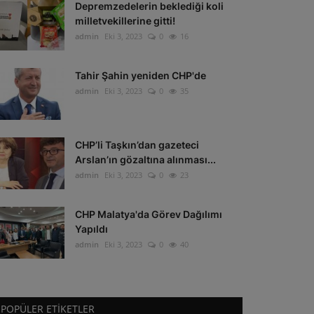
Depremzedelerin beklediği koli
milletvekillerine gitti!
admin
Eki 3, 2023
0
16
Tahir Şahin yeniden CHP'de
admin
Eki 3, 2023
0
35
CHP’li Taşkın’dan gazeteci
Arslan’ın gözaltına alınması...
admin
Eki 3, 2023
0
23
CHP Malatya'da Görev Dağılımı
Yapıldı
admin
Eki 3, 2023
0
40
POPÜLER ETIKETLER