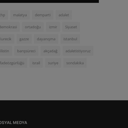
chp
malatya
demparti
adalet
demokrasi
ortadoğu
izmir
Siyaset
Kurecik
gazze
dayanışma
istanbul
filistin
barışsüreci
akçadağ
adaletistiyoruz
ifadeözgürlüğü
israil
suriye
sondakika
OSYAL MEDYA