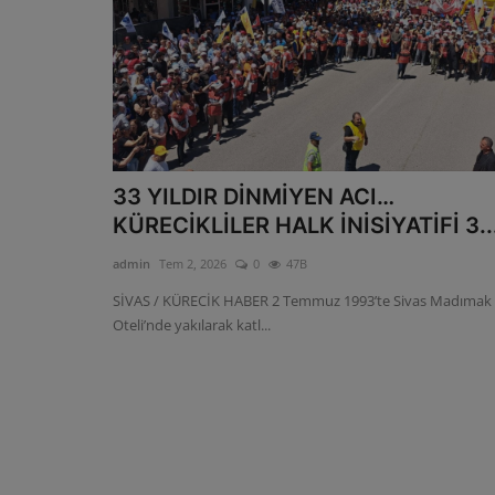
33 YILDIR DİNMİYEN ACI…
KÜRECİKLİLER HALK İNİSİYATİFİ 3..
admin
Tem 2, 2026
0
47B
SİVAS / KÜRECİK HABER 2 Temmuz 1993’te Sivas Madımak
Oteli’nde yakılarak katl...