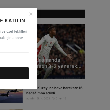
ÖNERILEN HABERLER
E KATILIN
ve özel teklifleri
ak için abone
GÜNCEL
Galatasaray deplasmanda
Manchester United'ı 3-2 yenerek...
admin
Eki 4, 2023
0
33
Irak'ın Kuzeyi'ne hava harekatı: 16
hedef imha edildi
admin
Eki 4, 2023
0
16