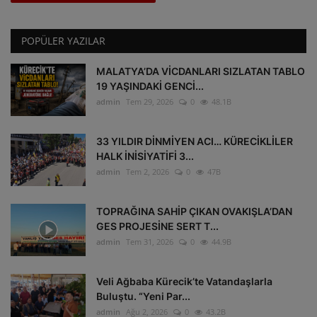
POPÜLER YAZILAR
MALATYA’DA VİCDANLARI SIZLATAN TABLO
19 YAŞINDAKİ GENCİ...
admin
Tem 29, 2026
0
48.1B
33 YILDIR DİNMİYEN ACI… KÜRECİKLİLER
HALK İNİSİYATİFİ 3...
admin
Tem 2, 2026
0
47B
TOPRAĞINA SAHİP ÇIKAN OVAKIŞLA’DAN
GES PROJESİNE SERT T...
admin
Tem 31, 2026
0
44.9B
Veli Ağbaba Kürecik’te Vatandaşlarla
Buluştu. “Yeni Par...
admin
Ağu 2, 2026
0
43.2B