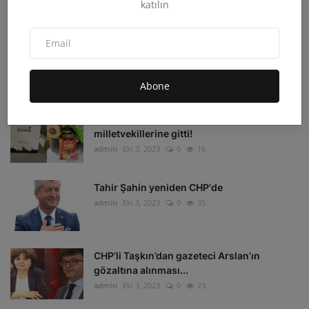
katılın
admin
Eki 4, 2023
0
33
Irak'ın Kuzeyi'ne hava harekatı: 16 hedef
imha edildi
admin
Eki 4, 2023
0
16
Abone
Depremzedelerin beklediği koli
milletvekillerine gitti!
admin
Eki 3, 2023
0
16
Tahir Şahin yeniden CHP'de
admin
Eki 3, 2023
0
35
CHP’li Taşkın’dan gazeteci Arslan’ın
gözaltına alınması...
admin
Eki 3, 2023
0
23