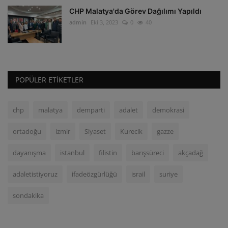
CHP Malatya'da Görev Dağılımı Yapıldı
admin
Eki 3, 2023
0
40
POPÜLER ETIKETLER
chp
malatya
demparti
adalet
demokrasi
ortadoğu
izmir
Siyaset
Kurecik
gazze
dayanışma
istanbul
filistin
barışsüreci
akçadağ
adaletistiyoruz
ifadeözgürlüğü
israil
suriye
sondakika