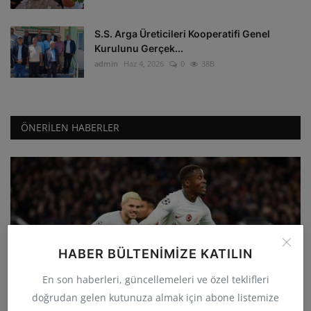
S.S. Arga Üreticileri Kooperatifi Genel
Kurulunu Gerçek...
admin
Haz 4, 2026
0
38B
ÖNERILEN HABERLER
HABER BÜLTENIMIZE KATILIN
GÜNCEL
En son haberleri, güncellemeleri ve özel teklifleri
Galatasaray deplasmanda Manchester
doğrudan gelen kutunuza almak için abone listemize
United'ı 3-2 yenerek...