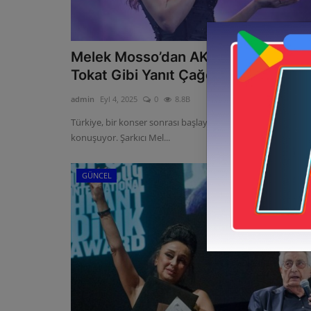
Melek Mosso’dan AKP’li Namlı’ya
Tokat Gibi Yanıt Çağda...
admin
Eyl 4, 2025
0
8.8B
Türkiye, bir konser sonrası başlayan kıyafet tartışmasını
konuşuyor. Şarkıcı Mel...
GÜNCEL