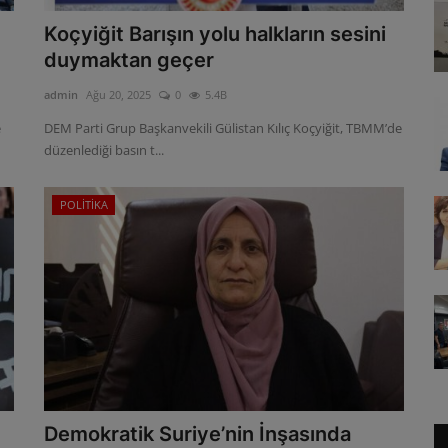
Koçyiğit Barışın yolu halkların sesini
duymaktan geçer
admin
Ağu 20, 2025
0
5.4B
e
DEM Parti Grup Başkanvekili Gülistan Kılıç Koçyiğit, TBMM’de
düzenlediği basın t...
POLİTİKA
Demokratik Suriye’nin İnşasında