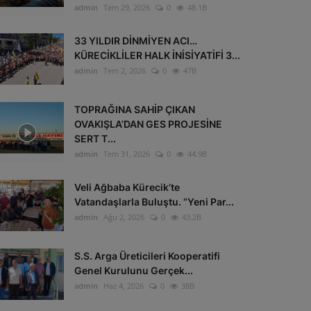
admin
Tem 29, 2026
0
48.1B
33 YILDIR DİNMİYEN ACI…
KÜRECİKLİLER HALK İNİSİYATİFİ 3...
admin
Tem 2, 2026
0
47B
TOPRAĞINA SAHİP ÇIKAN
OVAKIŞLA’DAN GES PROJESİNE
SERT T...
admin
Tem 31, 2026
0
44.9B
Veli Ağbaba Kürecik’te
Vatandaşlarla Buluştu. “Yeni Par...
admin
Ağu 2, 2026
0
43.2B
S.S. Arga Üreticileri Kooperatifi
Genel Kurulunu Gerçek...
admin
Haz 4, 2026
0
38B