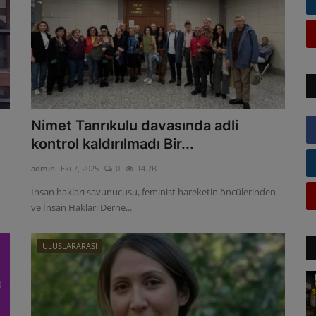
Nimet Tanrıkulu davasında adli
kontrol kaldırılmadı Bir...
admin
Eki 7, 2025
0
14.7B
İnsan hakları savunucusu, feminist hareketin öncülerinden
ve İnsan Hakları Derne...
ULUSLARARASI