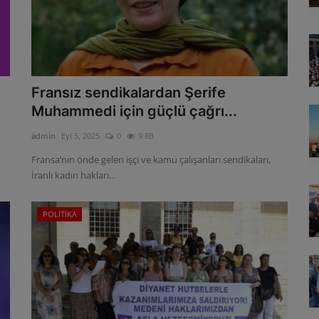
Fransız sendikalardan Şerife
Muhammedi için güçlü çağrı...
admin
Eyl 5, 2025
0
9.8B
Fransa’nın önde gelen işçi ve kamu çalışanları sendikaları,
İranlı kadın hakları...
POLİTİKA