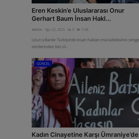
Eren Keskin’e Uluslararası Onur
Gerhart Baum İnsan Hakl...
admin
Ağu 22, 2025
0
5.6B
Uzun yıllardır Türkiye’de insan hakları mücadelesinin simg
isimlerinden biri ol...
GÜNCEL
Kadın Cinayetine Karşı Ümraniye’de