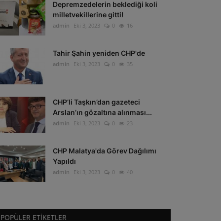
Depremzedelerin beklediği koli
milletvekillerine gitti!
admin
Eki 3, 2023
0
16
Tahir Şahin yeniden CHP'de
admin
Eki 3, 2023
0
35
CHP’li Taşkın’dan gazeteci
Arslan’ın gözaltına alınması...
admin
Eki 3, 2023
0
23
CHP Malatya'da Görev Dağılımı
Yapıldı
admin
Eki 3, 2023
0
40
POPÜLER ETIKETLER