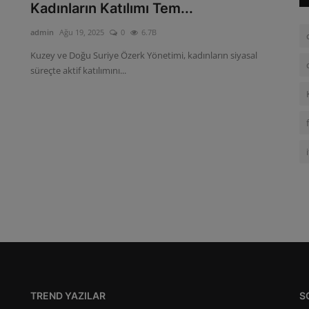
Kadınların Katılımı Tem...
admin
Ağu 19, 2025
0
6.7B
Kuzey ve Doğu Suriye Özerk Yönetimi, kadınların siyasal
süreçte aktif katılımını...
TREND YAZILAR
S