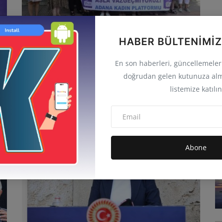
Kadınlardan Diyanet’e Tepki “Medeni
HABER BÜLTENIMIZ
Haklarımızdan Asla ...
En son haberleri, güncellemeleri 
admin
Ağu 29, 2025
0
1.9B
doğrudan gelen kutunuza alm
Türkiye’nin birçok kentinde kadınlar, Diyanet İşleri
listemize katılın
Başkanlığı’nın miras hakkın...
POLİTİKA
Abone