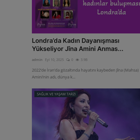
Londra’da Kadın Dayanışması
Yükseliyor Jîna Amini Anmas...
admin
Eyl 10, 2025
0
3.9B
2022’de İran’da gözaltında hayatını kaybeden Jîna (Mahsa)
Amini’nin adı, dünya k...
SAĞLIK VE YAŞAM TARZI