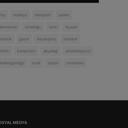
chp
malatya
demparti
adalet
demokrasi
ortadoğu
izmir
Siyaset
Kurecik
gazze
dayanışma
istanbul
filistin
barışsüreci
akçadağ
adaletistiyoruz
ifadeözgürlüğü
israil
suriye
sondakika
OSYAL MEDYA