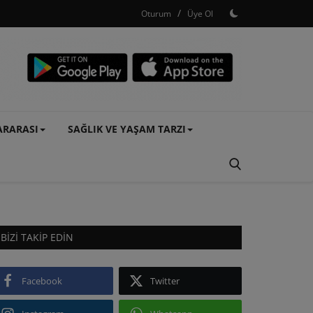
/
Oturum
Üye Ol
ARARASI
SAĞLIK VE YAŞAM TARZI
BIZI TAKIP EDIN
Facebook
Twitter