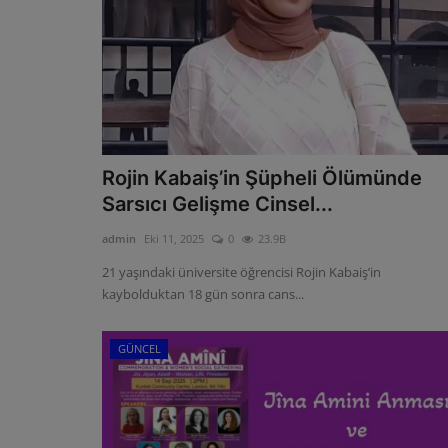
Rojin Kabaiş’in Şüpheli Ölümünde
Sarsıcı Gelişme Cinsel...
admin
Eki 11, 2025
0
23.9B
21 yaşındaki üniversite öğrencisi Rojin Kabaiş’in
kaybolduktan 18 gün sonra cans...
GÜNCEL