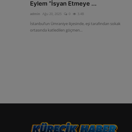
Eylem “İsyan Etmeye ...
admin
Ağu 20, 2025
0
3.4B
İstanbul’un Ümraniye ilçesinde, eşi tarafından sokak
ortasında katledilen göçmen...