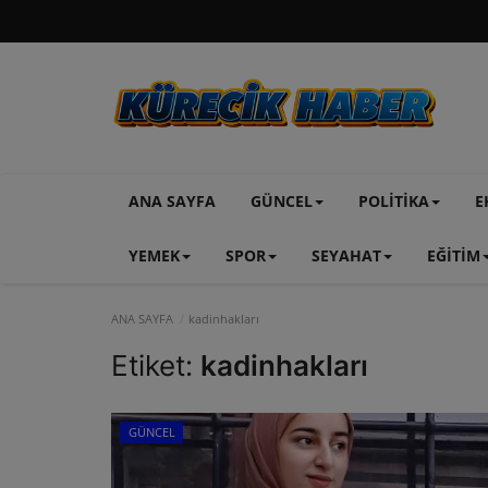
ANA SAYFA
GÜNCEL
POLİTİKA
E
YEMEK
SPOR
SEYAHAT
EĞİTİM
ANA SAYFA
kadinhakları
Etiket:
kadinhakları
GÜNCEL