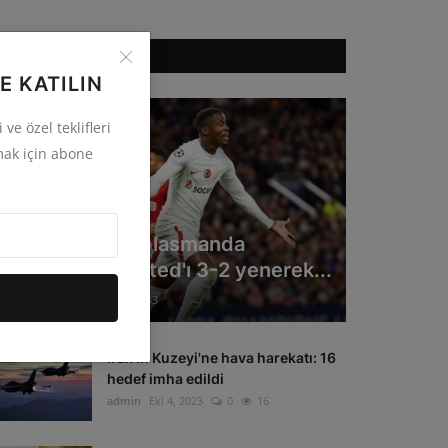
ÖNERILEN HABERLER
E KATILIN
ve özel teklifleri
ak için abone
GÜNCEL
Galatasaray deplasmanda
Manchester United'ı 3-2 yenerek...
admin
Eki 4, 2023
0
33
Irak'ın Kuzeyi'ne hava harekatı: 16
hedef imha edildi
admin
Eki 4, 2023
0
16