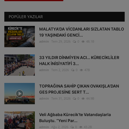
POPÜLER YAZILAR
MALATYA’DA VİCDANLARI SIZLATAN TABLO
19 YAŞINDAKİ GENCİ...
admin
Tem 29, 2026
0
48.1B
33 YILDIR DİNMİYEN ACI… KÜRECİKLİLER
HALK İNİSİYATİFİ 3...
admin
Tem 2, 2026
0
47B
TOPRAĞINA SAHİP ÇIKAN OVAKIŞLA’DAN
GES PROJESİNE SERT T...
admin
Tem 31, 2026
0
44.9B
Veli Ağbaba Kürecik’te Vatandaşlarla
Buluştu. “Yeni Par...
admin
Ağu 2, 2026
0
43.2B