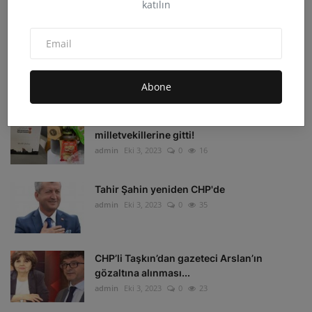
katılın
admin
Eki 4, 2023
0
33
Irak'ın Kuzeyi'ne hava harekatı: 16 hedef
imha edildi
admin
Eki 4, 2023
0
16
Abone
Depremzedelerin beklediği koli
milletvekillerine gitti!
admin
Eki 3, 2023
0
16
Tahir Şahin yeniden CHP'de
admin
Eki 3, 2023
0
35
CHP’li Taşkın’dan gazeteci Arslan’ın
gözaltına alınması...
admin
Eki 3, 2023
0
23