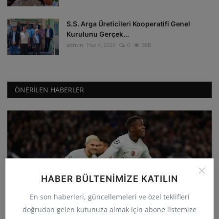
S.S. Arga Üreticileri Kooperatifi Genel
Kurulunu Gerçek...
admin
Haz 4, 2026
0
38B
ÖNERILEN HABERLER
HABER BÜLTENIMIZE KATILIN
GÜNCEL
En son haberleri, güncellemeleri ve özel teklifleri
Galatasaray deplasmanda Manchester
doğrudan gelen kutunuza almak için abone listemize
United'ı 3-2 yenerek...