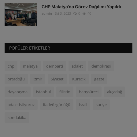
CHP Malatya'da Görev Dağılımı Yapıldı
admin
Eki 3, 2023
0
40
POPÜLER ETIKETLER
chp
malatya
demparti
adalet
demokrasi
ortadoğu
izmir
Siyaset
Kurecik
gazze
dayanışma
istanbul
filistin
barışsüreci
akçadağ
adaletistiyoruz
ifadeözgürlüğü
israil
suriye
sondakika