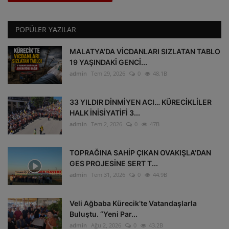
POPÜLER YAZILAR
MALATYA’DA VİCDANLARI SIZLATAN TABLO
19 YAŞINDAKİ GENCİ...
admin
Tem 29, 2026
0
48.1B
33 YILDIR DİNMİYEN ACI… KÜRECİKLİLER
HALK İNİSİYATİFİ 3...
admin
Tem 2, 2026
0
47B
TOPRAĞINA SAHİP ÇIKAN OVAKIŞLA’DAN
GES PROJESİNE SERT T...
admin
Tem 31, 2026
0
44.9B
Veli Ağbaba Kürecik’te Vatandaşlarla
Buluştu. “Yeni Par...
admin
Ağu 2, 2026
0
43.2B