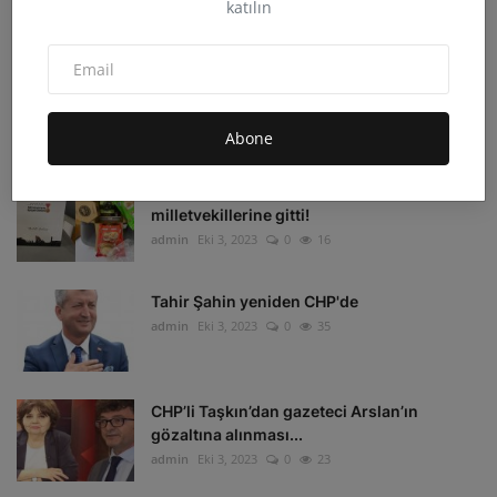
katılın
admin
Eki 4, 2023
0
33
Irak'ın Kuzeyi'ne hava harekatı: 16 hedef
imha edildi
admin
Eki 4, 2023
0
16
Abone
Depremzedelerin beklediği koli
milletvekillerine gitti!
admin
Eki 3, 2023
0
16
Tahir Şahin yeniden CHP'de
admin
Eki 3, 2023
0
35
CHP’li Taşkın’dan gazeteci Arslan’ın
gözaltına alınması...
admin
Eki 3, 2023
0
23