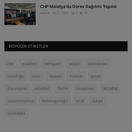
CHP Malatya'da Görev Dağılımı Yapıldı
admin
Eki 3, 2023
0
40
POPÜLER ETIKETLER
chp
malatya
demparti
adalet
demokrasi
ortadoğu
izmir
Siyaset
Kurecik
gazze
dayanışma
istanbul
filistin
barışsüreci
akçadağ
adaletistiyoruz
ifadeözgürlüğü
israil
suriye
sondakika