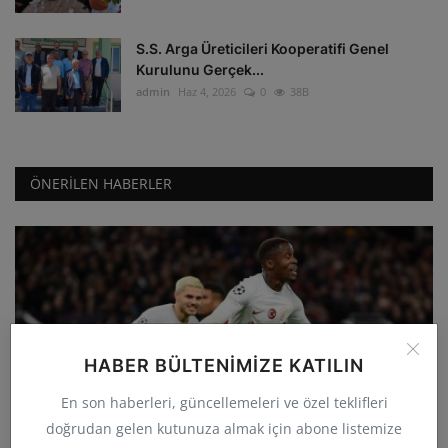
S.S. Arga Üreticileri Kooperatifi Genel
Kurulunu Gerçek...
admin
Haz 4, 2026
0
38B
ÖNERILEN HABERLER
HABER BÜLTENIMIZE KATILIN
GÜNCEL
En son haberleri, güncellemeleri ve özel teklifleri
Galatasaray deplasmanda Manchester
doğrudan gelen kutunuza almak için abone listemize
United'ı 3-2 yenerek...