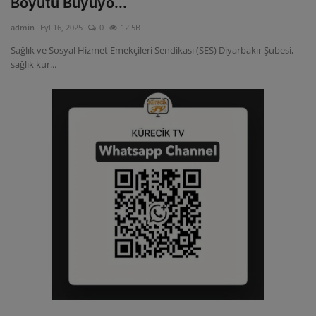
Boyutu Büyüyo...
ULUSLARARASI
admin
Eyl 16, 2025
0
12.5B
Sağlık ve Sosyal Hizmet Emekçileri Sendikası (SES) Diyarbakır Şubesi,
SAĞLIK VE YAŞAM TARZI
sağlık kur...
YEMEK
SPOR
SEYAHAT
EĞİTİM
GALERİ
VİDEO