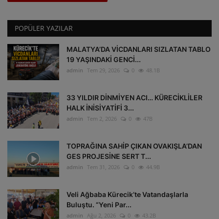
POPÜLER YAZILAR
MALATYA’DA VİCDANLARI SIZLATAN TABLO
19 YAŞINDAKİ GENCİ...
admin
Tem 29, 2026
0
48.1B
33 YILDIR DİNMİYEN ACI… KÜRECİKLİLER
HALK İNİSİYATİFİ 3...
admin
Tem 2, 2026
0
47B
TOPRAĞINA SAHİP ÇIKAN OVAKIŞLA’DAN
GES PROJESİNE SERT T...
admin
Tem 31, 2026
0
44.9B
Veli Ağbaba Kürecik’te Vatandaşlarla
Buluştu. “Yeni Par...
admin
Ağu 2, 2026
0
43.2B