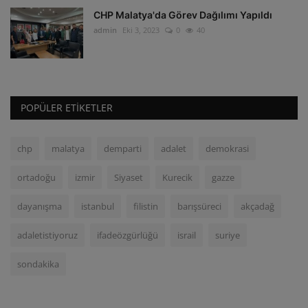
CHP Malatya'da Görev Dağılımı Yapıldı
admin
Eki 3, 2023
0
40
POPÜLER ETIKETLER
chp
malatya
demparti
adalet
demokrasi
ortadoğu
izmir
Siyaset
Kurecik
gazze
dayanışma
istanbul
filistin
barışsüreci
akçadağ
adaletistiyoruz
ifadeözgürlüğü
israil
suriye
sondakika