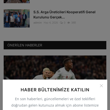
S.S. Arga Üreticileri Kooperatifi Genel
Kurulunu Gerçek...
admin
Haz 4, 2026
0
38B
ÖNERILEN HABERLER
HABER BÜLTENIMIZE KATILIN
GÜNCEL
En son haberleri, güncellemeleri ve özel teklifleri
Galatasaray deplasmanda Manchester
doğrudan gelen kutunuza almak için abone listemize
United'ı 3-2 yenerek...