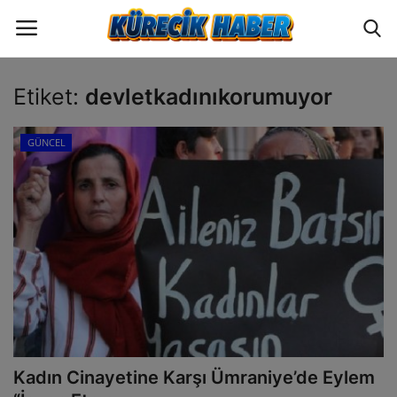
Etiket:
devletkadınıkorumuyor
Oturum
Üye Ol
GÜNCEL
ANA SAYFA
GÜNCEL
POLİTİKA
EKONOMİ
YAZARLAR
Kadın Cinayetine Karşı Ümraniye’de Eylem
BİLİM VE TEKNOLOJİ