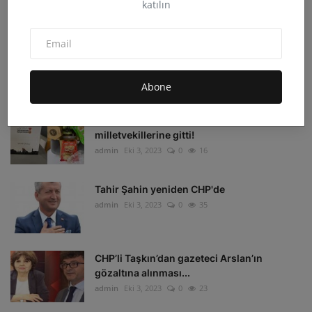
katılın
admin
Eki 4, 2023
0
33
Irak'ın Kuzeyi'ne hava harekatı: 16 hedef
imha edildi
admin
Eki 4, 2023
0
16
Abone
Depremzedelerin beklediği koli
milletvekillerine gitti!
admin
Eki 3, 2023
0
16
Tahir Şahin yeniden CHP'de
admin
Eki 3, 2023
0
35
CHP’li Taşkın’dan gazeteci Arslan’ın
gözaltına alınması...
admin
Eki 3, 2023
0
23