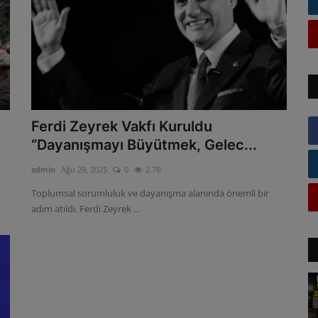
Ferdi Zeyrek Vakfı Kuruldu
“Dayanışmayı Büyütmek, Gelec...
admin
Ağu 29, 2025
0
2.7B
Toplumsal sorumluluk ve dayanışma alanında önemli bir
adım atıldı. Ferdi Zeyrek ...