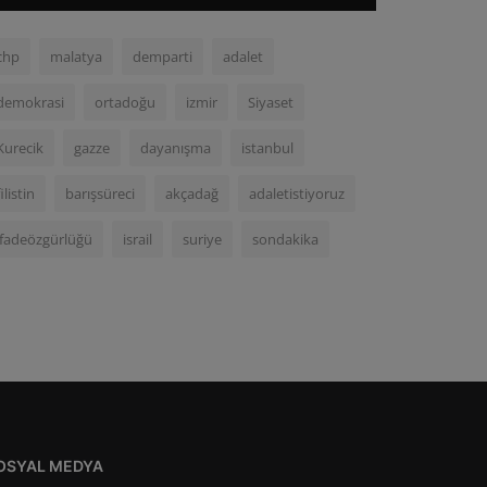
chp
malatya
demparti
adalet
demokrasi
ortadoğu
izmir
Siyaset
Kurecik
gazze
dayanışma
istanbul
filistin
barışsüreci
akçadağ
adaletistiyoruz
ifadeözgürlüğü
israil
suriye
sondakika
OSYAL MEDYA