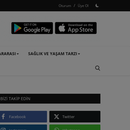
/
Oturum
Üye Ol
ARARASI
SAĞLIK VE YAŞAM TARZI
BIZI TAKIP EDIN
Facebook
Twitter