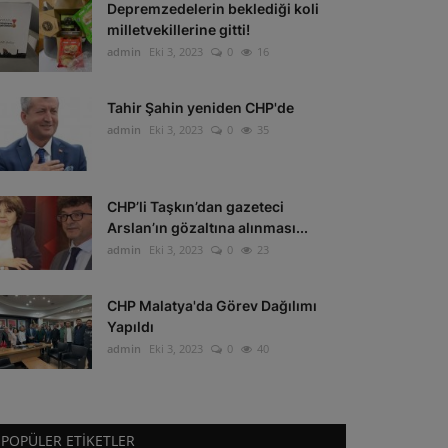
Depremzedelerin beklediği koli
milletvekillerine gitti!
admin
Eki 3, 2023
0
16
Tahir Şahin yeniden CHP'de
admin
Eki 3, 2023
0
35
CHP’li Taşkın’dan gazeteci
Arslan’ın gözaltına alınması...
admin
Eki 3, 2023
0
23
CHP Malatya'da Görev Dağılımı
Yapıldı
admin
Eki 3, 2023
0
40
POPÜLER ETIKETLER