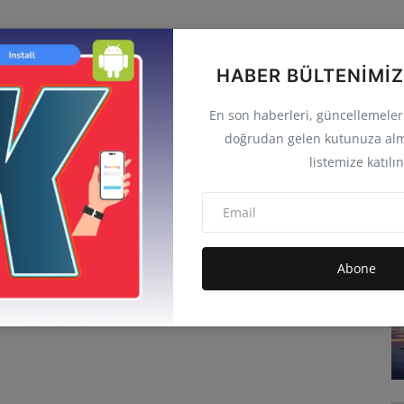
HABER BÜLTENIMIZ
En son haberleri, güncellemeleri 
doğrudan gelen kutunuza alm
listemize katılın
Abone