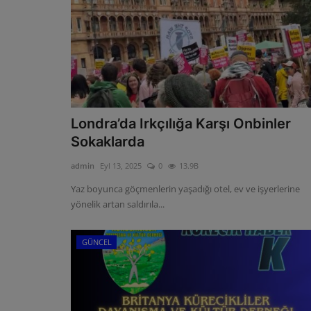
Londra’da Irkçılığa Karşı Onbinler
Sokaklarda
admin
Eyl 13, 2025
0
13.9B
Yaz boyunca göçmenlerin yaşadığı otel, ev ve işyerlerine
yönelik artan saldırıla...
GÜNCEL