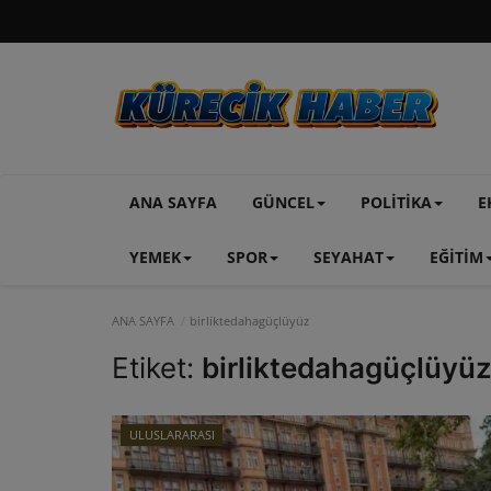
ANA SAYFA
GÜNCEL
POLİTİKA
E
YEMEK
SPOR
SEYAHAT
EĞİTİM
ANA SAYFA
birliktedahagüçlüyüz
Etiket:
birliktedahagüçlüyü
ULUSLARARASI