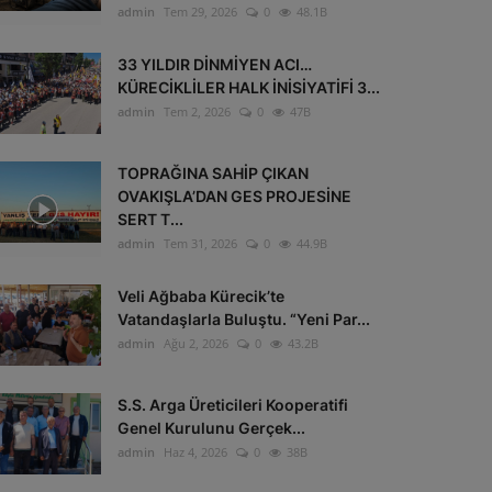
admin
Tem 29, 2026
0
48.1B
33 YILDIR DİNMİYEN ACI…
KÜRECİKLİLER HALK İNİSİYATİFİ 3...
admin
Tem 2, 2026
0
47B
TOPRAĞINA SAHİP ÇIKAN
OVAKIŞLA’DAN GES PROJESİNE
SERT T...
admin
Tem 31, 2026
0
44.9B
Veli Ağbaba Kürecik’te
Vatandaşlarla Buluştu. “Yeni Par...
admin
Ağu 2, 2026
0
43.2B
S.S. Arga Üreticileri Kooperatifi
Genel Kurulunu Gerçek...
admin
Haz 4, 2026
0
38B