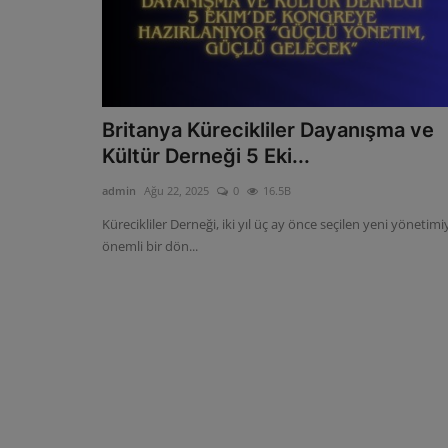
Britanya Kürecikliler Dayanışma ve
Kültür Derneği 5 Eki...
admin
Ağu 22, 2025
0
16.5B
Kürecikliler Derneği, iki yıl üç ay önce seçilen yeni yönetimi
önemli bir dön...