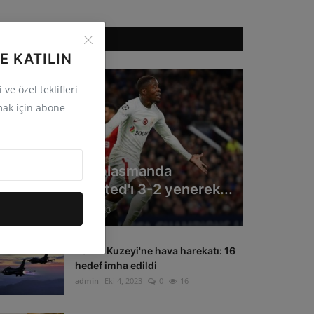
ÖNERILEN HABERLER
E KATILIN
ve özel teklifleri
ak için abone
GÜNCEL
Galatasaray deplasmanda
Manchester United'ı 3-2 yenerek...
admin
Eki 4, 2023
0
33
Irak'ın Kuzeyi'ne hava harekatı: 16
hedef imha edildi
admin
Eki 4, 2023
0
16