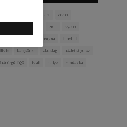
chp
malatya
demparti
adalet
demokrasi
ortadoğu
izmir
Siyaset
Kurecik
gazze
dayanışma
istanbul
filistin
barışsüreci
akçadağ
adaletistiyoruz
ifadeözgürlüğü
israil
suriye
sondakika