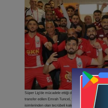
Süper Lig’de
mücadele
ettiği dönemde Akhisar Bele
transfer edilen Emrah Tuncel, yeşil siyahlı formayla
isimlerinden olan tecrübeli kaleci, Malatya’dan yetişti