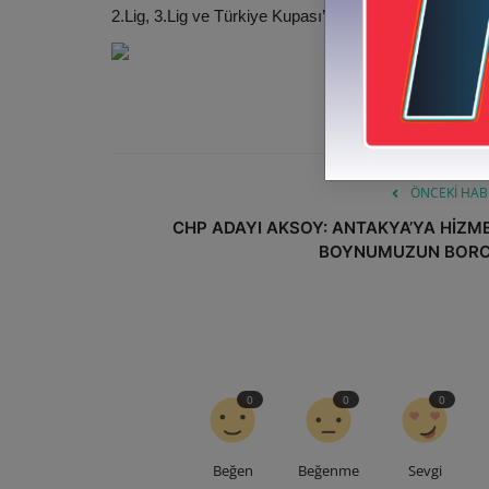
2.Lig, 3.Lig ve Türkiye Kupası’nda yaklaşık 200 maça 
ÖNCEKI HAB
CHP ADAYI AKSOY: ANTAKYA’YA HİZM
BOYNUMUZUN BOR
0
0
0
Beğen
Beğenme
Sevgi