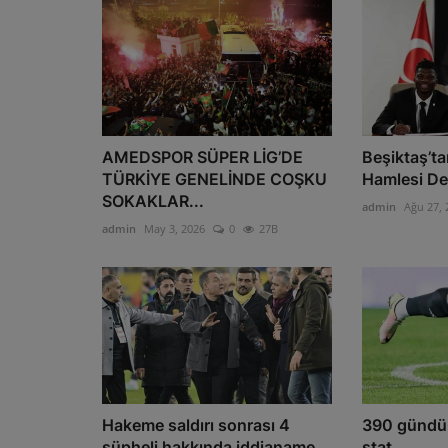
AMEDSPOR SÜPER LİG’DE
Beşiktaş’t
TÜRKİYE GENELİNDE COŞKU
Hamlesi D
SOKAKLAR...
admin
Ağu 27, 
admin
May 3, 2026
0
27B
Hakeme saldırı sonrası 4
390 gündü
şüpheli hakkında iddianame
stat