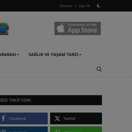
/
Oturum
Üye Ol
ARARASI
SAĞLIK VE YAŞAM TARZI
BIZI TAKIP EDIN
Facebook
Twitter