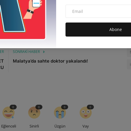
çıktı.
Abone
ER
SONRAKI HABER
ET
Malatya’da sahte doktor yakalandı!
CU
0
0
0
0
Eğlenceli
Sinirli
Üzgün
Vay