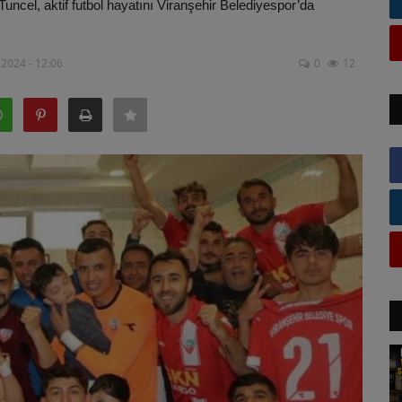
ncel, aktif futbol hayatını Viranşehir Belediyespor’da
2024 - 12:06
0
12