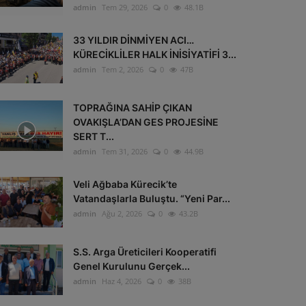
admin
Tem 29, 2026
0
48.1B
33 YILDIR DİNMİYEN ACI…
KÜRECİKLİLER HALK İNİSİYATİFİ 3...
admin
Tem 2, 2026
0
47B
TOPRAĞINA SAHİP ÇIKAN
OVAKIŞLA’DAN GES PROJESİNE
SERT T...
admin
Tem 31, 2026
0
44.9B
Veli Ağbaba Kürecik’te
Vatandaşlarla Buluştu. “Yeni Par...
admin
Ağu 2, 2026
0
43.2B
S.S. Arga Üreticileri Kooperatifi
Genel Kurulunu Gerçek...
admin
Haz 4, 2026
0
38B