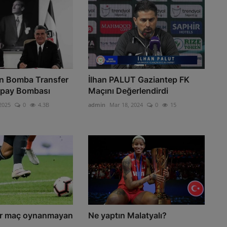
an Bomba Transfer
İlhan PALUT Gaziantep FK
epay Bombası
Maçını Değerlendirdi
2025
0
4.3B
admin
Mar 18, 2024
0
15
r maç oynanmayan
Ne yaptın Malatyalı?