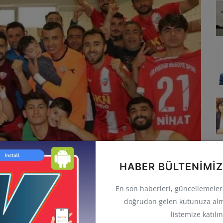
HABER BÜLTENIMIZ
En son haberleri, güncellemeleri 
diyespor'da 2011-12 sezonunda Tarsus İdmanyurdu'ndan
doğrudan gelen kutunuza alm
 Süper Lig'de 15, toplamda 33 maça çıktı. Kadronun en eski
listemize katılın
kten sonra zirveye yol yürüdü.Başarılı kaleci; Süper Lig, 1.Lig,