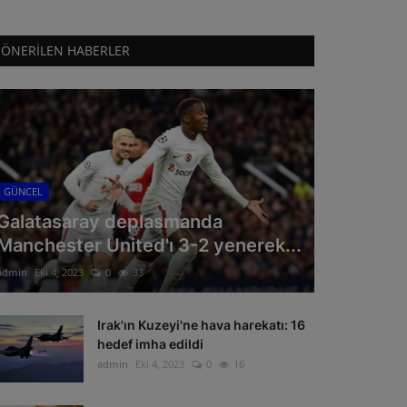
ÖNERILEN HABERLER
GÜNCEL
Galatasaray deplasmanda
Manchester United'ı 3-2 yenerek...
admin
Eki 4, 2023
0
33
Irak'ın Kuzeyi'ne hava harekatı: 16
hedef imha edildi
admin
Eki 4, 2023
0
16