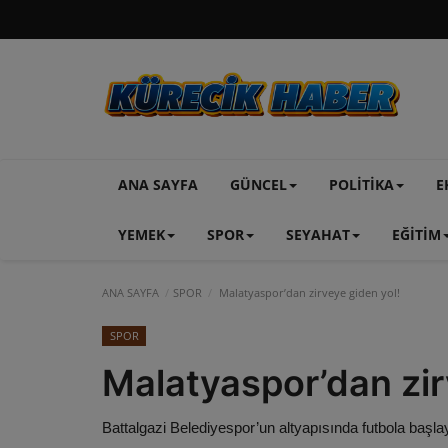
ANA SAYFA
GÜNCEL
POLİTİKA
E
YEMEK
SPOR
SEYAHAT
EĞİTİM
ANA SAYFA
SPOR
Malatyaspor’dan zirveye giden yol!
SPOR
Malatyaspor’dan zir
Battalgazi Belediyespor’un altyapısında futbola başlay