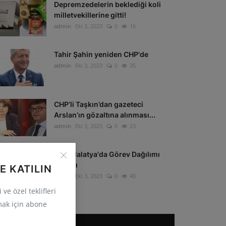
Depremzedelerin beklediği koli
milletvekillerine gitti!
admin
Eki 3, 2023
0
16
Tahir Şahin yeniden CHP'de
admin
Eki 3, 2023
0
35
CHP’li Taşkın’dan gazeteci
Arslan’ın gözaltına alınması...
admin
Eki 3, 2023
0
23
CHP Malatya'da Görev Dağılımı
Yapıldı
E KATILIN
admin
Eki 3, 2023
0
40
ve özel teklifleri
ak için abone
POPÜLER ETIKETLER