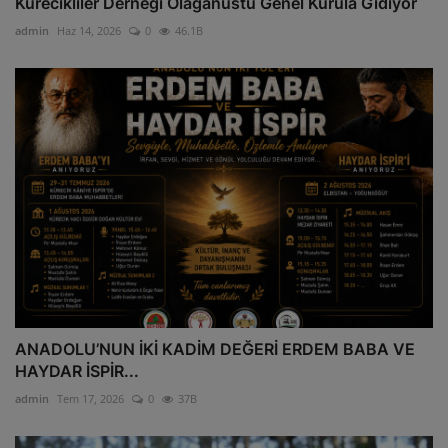
Kürecikliler Derneği Olağanüstü Genel Kurula Gidiyor
admin
Haz 14, 2026
0
46.1B
ANADOLU’NUN İKİ KADİM DEĞERİ ERDEM BABA VE
HAYDAR İSPİR...
admin
Tem 17, 2026
0
37B