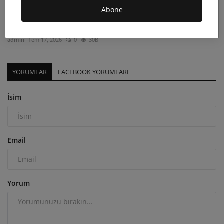
Abone
Varto’da JES Direnişi 76. Gününde Çadır Nöbetinde
Panel...
admin
Tem 17, 2026
0
30B
YORUMLAR
FACEBOOK YORUMLARI
İsim
Email
Yorum