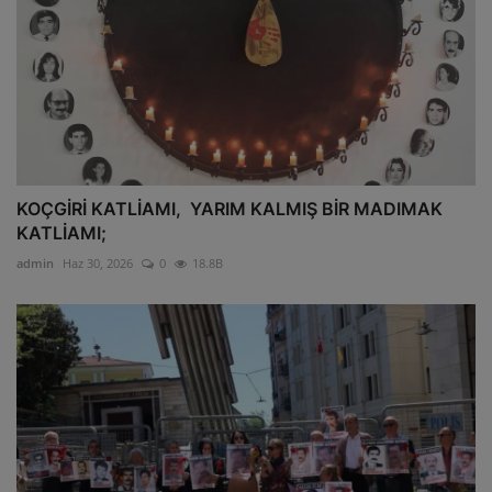
KOÇGİRİ KATLİAMI, YARIM KALMIŞ BİR MADIMAK
KATLİAMI;
admin
Haz 30, 2026
0
18.8B