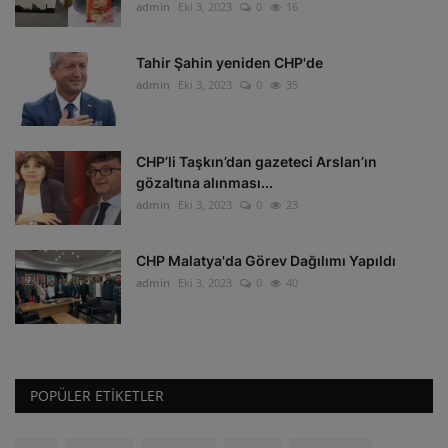
admin
Eki 3, 2023
0
16
Tahir Şahin yeniden CHP'de
admin
Eki 3, 2023
0
35
CHP’li Taşkın’dan gazeteci Arslan’ın
gözaltına alınması...
admin
Eki 3, 2023
0
23
CHP Malatya'da Görev Dağılımı Yapıldı
admin
Eki 3, 2023
0
40
POPÜLER ETIKETLER