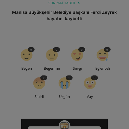
SONRAKI HABER
Manisa Büyükşehir Belediye Başkanı Ferdi Zeyrek
hayatını kaybetti
0
0
0
0
Beğen
Beğenme
Sevgi
Eğlenceli
0
1
0
Sinirli
Üzgün
Vay