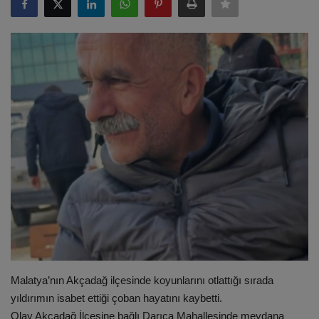
ULUSLARARASI
SAĞLIK VE YAŞAM TARZI
YEMEK
SPOR
SEYAHAT
EĞİTİM
GALERİ
VİDEO
Malatya’nın Akçadağ ilçesinde koyunlarını otlattığı sırada
yıldırımın isabet ettiği çoban hayatını kaybetti.
Olay Akçadağ İlçesine bağlı Darıca Mahallesinde meydana