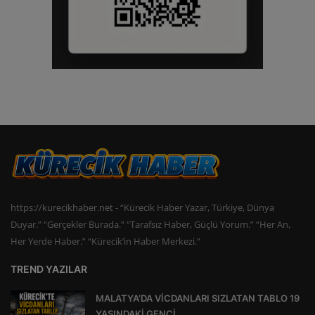
https://kurecikhaber.net - “Kürecik Haber Yazar, Türkiye, Dünya
Duyar.” “Gerçekler Burada.” “Tarafsız Haber, Güçlü Yorum.” “Her An,
Her Yerde Haber.” “Kürecik’in Haber Merkezi.”
TREND YAZILAR
MALATYA’DA VİCDANLARI SIZLATAN TABLO 19
YAŞINDAKİ GENCİ...