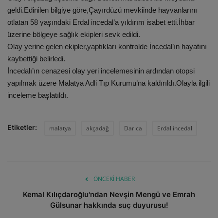
geldi.Edinilen bilgiye göre,Çayırdüzü mevkiinde hayvanlarını
otlatan 58 yaşındaki Erdal incedal’a yıldırım isabet etti.İhbar
üzerine bölgeye sağlık ekipleri sevk edildi.
Olay yerine gelen ekipler,yaptıkları kontrolde İncedal’ın hayatını
kaybettiği belirledi.
İncedalı’ın cenazesi olay yeri incelemesinin ardından otopsi
yapılmak üzere Malatya Adli Tıp Kurumu’na kaldırıldı.Olayla ilgili
inceleme başlatıldı.
Etiketler:
malatya
akçadağ
Darıca
Erdal incedal
ÖNCEKI HABER
Kemal Kılıçdaroğlu'ndan Nevşin Mengü ve Emrah
Gülsunar hakkında suç duyurusu!