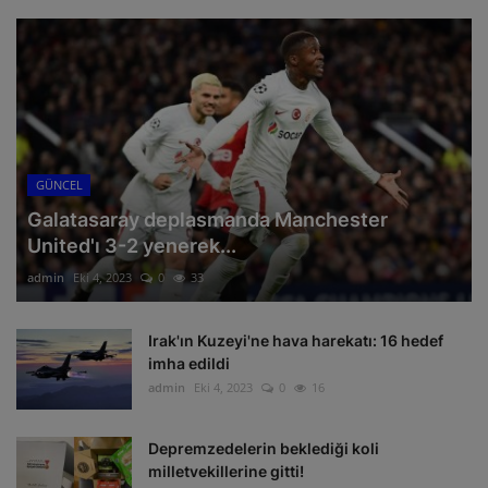
GÜNCEL
Galatasaray deplasmanda Manchester
United'ı 3-2 yenerek...
admin
Eki 4, 2023
0
33
Irak'ın Kuzeyi'ne hava harekatı: 16 hedef
imha edildi
admin
Eki 4, 2023
0
16
Depremzedelerin beklediği koli
milletvekillerine gitti!