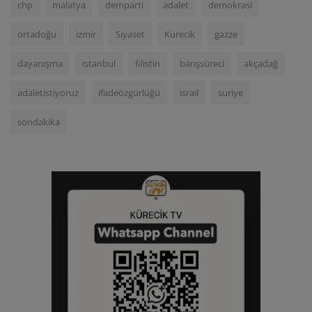
chp
malatya
demparti
adalet
demokrasi
ortadoğu
izmir
Siyaset
Kurecik
gazze
dayanışma
istanbul
filistin
barışsüreci
akçadağ
adaletistiyoruz
ifadeözgürlüğü
israil
suriye
sondakika