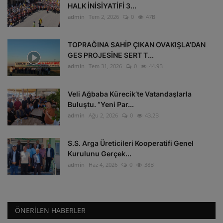
HALK İNİSİYATİFİ 3...
admin
Tem 2, 2026
0
47B
TOPRAĞINA SAHİP ÇIKAN OVAKIŞLA’DAN
GES PROJESİNE SERT T...
admin
Tem 31, 2026
0
44.9B
Veli Ağbaba Kürecik’te Vatandaşlarla
Buluştu. “Yeni Par...
admin
Ağu 2, 2026
0
43.2B
S.S. Arga Üreticileri Kooperatifi Genel
Kurulunu Gerçek...
admin
Haz 4, 2026
0
38B
ÖNERILEN HABERLER