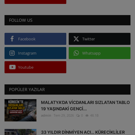
FOLLOW US
Facebook
Twitter
Instagram
Whatsapp
Youtube
POPÜLER YAZILAR
MALATYA’DA VİCDANLARI SIZLATAN TABLO
19 YAŞINDAKİ GENCİ...
admin
Tem 29, 2026
0
48.1B
33 YILDIR DİNMİYEN ACI… KÜRECİKLİLER