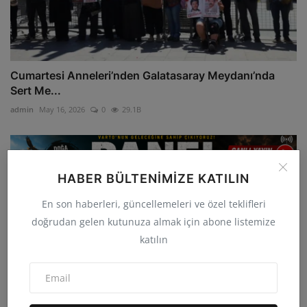
Cumartesi Anneleri’nden Galatasaray Meydanı’nda
Sert Me...
admin
May 16, 2026
0
29.1B
HABER BÜLTENIMIZE KATILIN
En son haberleri, güncellemeleri ve özel teklifleri
doğrudan gelen kutunuza almak için abone listemize
katılın