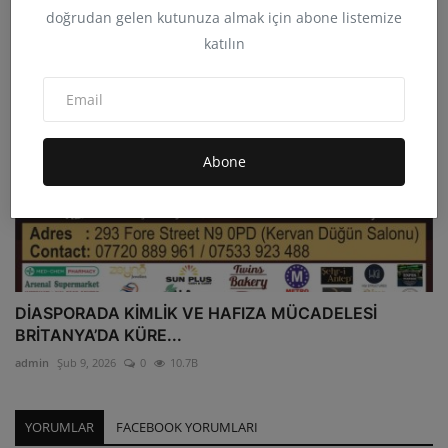
doğrudan gelen kutunuza almak için abone listemize
katılın
Abone
DİASPORADA KİMLİK VE HAFIZA MÜCADELESİ
BRİTANYA’DA KÜRE...
admin
Şub 9, 2026
0
10.7B
YORUMLAR
FACEBOOK YORUMLARI