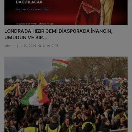
LONDRA’DA HIZIR CEMİ DİASPORA’DA İNANCIN,
UMUDUN VE BİR...
admin
Şub 10, 2026
0
7.9B