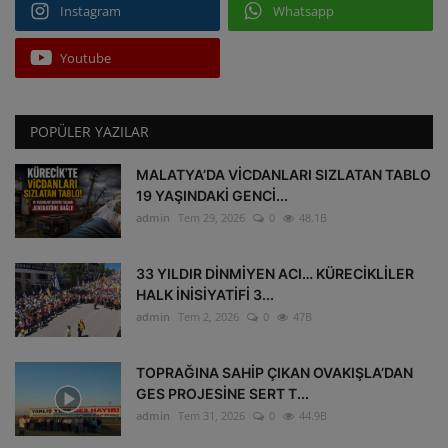
Instagram
Whatsapp
Youtube
POPÜLER YAZILAR
MALATYA’DA VİCDANLARI SIZLATAN TABLO
19 YAŞINDAKİ GENCİ...
admin
Tem 29, 2026
0
48.1B
33 YILDIR DİNMİYEN ACI… KÜRECİKLİLER
HALK İNİSİYATİFİ 3...
admin
Tem 2, 2026
0
47B
TOPRAĞINA SAHİP ÇIKAN OVAKIŞLA’DAN
GES PROJESİNE SERT T...
admin
Tem 31, 2026
0
44.9B