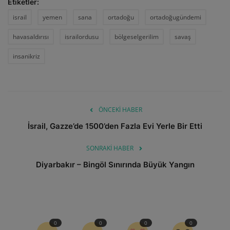
Etiketler:
israil
yemen
sana
ortadoğu
ortadoğugündemi
havasaldırısı
israilordusu
bölgeselgerilim
savaş
insanikriz
ÖNCEKI HABER
İsrail, Gazze’de 1500’den Fazla Evi Yerle Bir Etti
SONRAKI HABER
Diyarbakır – Bingöl Sınırında Büyük Yangın
0
0
0
0