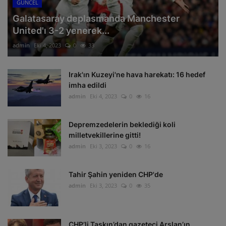
GÜNCEL
Galatasaray deplasmanda Manchester
United'ı 3-2 yenerek...
admin
Eki 4, 2023
0
33
Irak'ın Kuzeyi'ne hava harekatı: 16 hedef
imha edildi
admin
Eki 4, 2023
0
16
Depremzedelerin beklediği koli
milletvekillerine gitti!
admin
Eki 3, 2023
0
16
Tahir Şahin yeniden CHP'de
admin
Eki 3, 2023
0
35
CHP’li Taşkın’dan gazeteci Arslan’ın