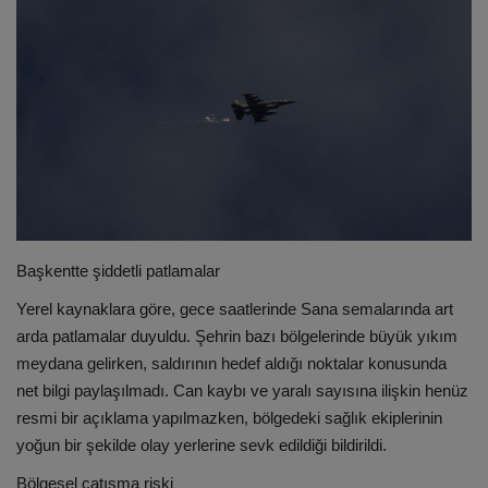
ULUSLARARASI
SAĞLIK VE YAŞAM TARZI
YEMEK
SPOR
SEYAHAT
Başkentte şiddetli patlamalar
Yerel kaynaklara göre, gece saatlerinde Sana semalarında art
EĞİTİM
arda patlamalar duyuldu. Şehrin bazı bölgelerinde büyük yıkım
meydana gelirken, saldırının hedef aldığı noktalar konusunda
GALERİ
net bilgi paylaşılmadı. Can kaybı ve yaralı sayısına ilişkin henüz
resmi bir açıklama yapılmazken, bölgedeki sağlık ekiplerinin
VİDEO
yoğun bir şekilde olay yerlerine sevk edildiği bildirildi.
Bölgesel çatışma riski