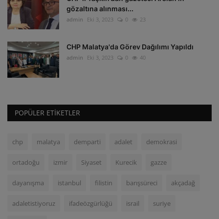
gözaltına alınması...
admin
Eki 3, 2023
0
23
CHP Malatya'da Görev Dağılımı Yapıldı
admin
Eki 3, 2023
0
40
POPÜLER ETIKETLER
chp
malatya
demparti
adalet
demokrasi
ortadoğu
izmir
Siyaset
Kurecik
gazze
dayanışma
istanbul
filistin
barışsüreci
akçadağ
adaletistiyoruz
ifadeözgürlüğü
israil
suriye