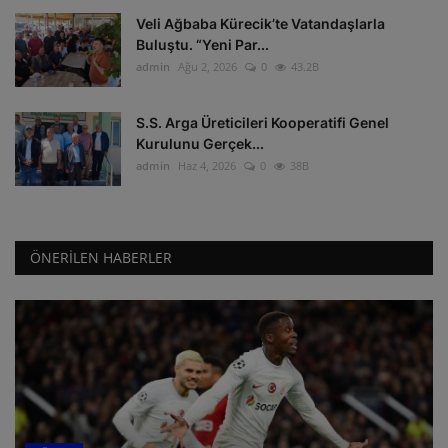
Veli Ağbaba Kürecik’te Vatandaşlarla
Buluştu. “Yeni Par...
admin
Ağu 2, 2026
0
43.2B
S.S. Arga Üreticileri Kooperatifi Genel
Kurulunu Gerçek...
admin
Haz 4, 2026
0
38B
ÖNERILEN HABERLER