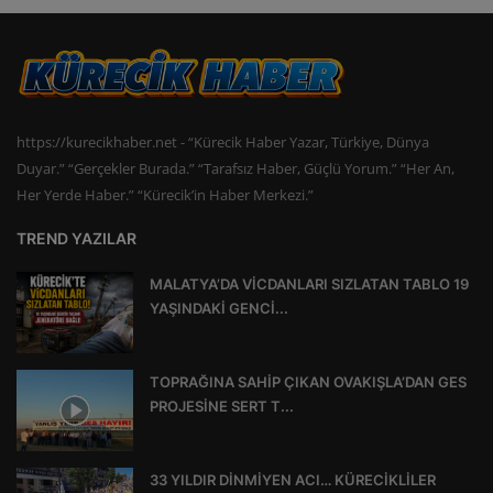
https://kurecikhaber.net - “Kürecik Haber Yazar, Türkiye, Dünya
Duyar.” “Gerçekler Burada.” “Tarafsız Haber, Güçlü Yorum.” “Her An,
Her Yerde Haber.” “Kürecik’in Haber Merkezi.”
TREND YAZILAR
MALATYA’DA VİCDANLARI SIZLATAN TABLO 19
YAŞINDAKİ GENCİ...
TOPRAĞINA SAHİP ÇIKAN OVAKIŞLA’DAN GES
PROJESİNE SERT T...
33 YILDIR DİNMİYEN ACI… KÜRECİKLİLER