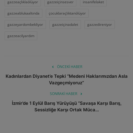
gazzeaçlıklaölüyor
gazzeiçinsesver
insanifelaket
gazzeablukaaltında
çocuklaraçlıktanölüyor
gazzeyardombekliyor
gazzeiçinadalet
gazzedireniyor
gazzeacilyardım
ÖNCEKI HABER
Kadınlardan Diyanet’e Tepki “Medeni Haklarımızdan Asla
Vazgeçmiyoruz”
SONRAKI HABER
İzmir’de 1 Eylül Barış Yürüyüşü “Savaşa Karşı Barış,
Sessizliğe Karşı Ortak Müca...