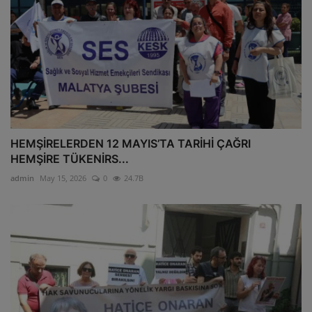
HEMŞİRELERDEN 12 MAYIS’TA TARİHİ ÇAĞRI
HEMŞİRE TÜKENİRS...
admin
May 15, 2026
0
24.7B