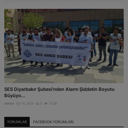
SES Diyarbakır Şubesi’nden Alarm Şiddetin Boyutu
Büyüyo...
admin
Eyl 16, 2025
0
12.5B
YORUMLAR
FACEBOOK YORUMLARI