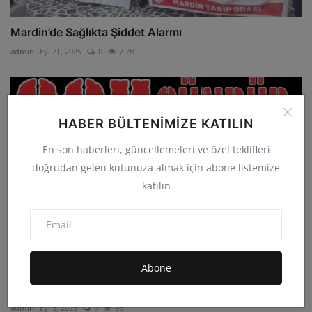
Mardin’de Sağlıkta Şiddet Alarmı
admin
Eyl 21, 2025
0
7.7B
HABER BÜLTENIMIZE KATILIN
En son haberleri, güncellemeleri ve özel teklifleri
doğrudan gelen kutunuza almak için abone listemize
katılın
Abone
İHD İstanbul Şubesi’nden Çağrı: %79 Engelli, Kanser
Has...
admin
Eyl 5, 2025
0
9B