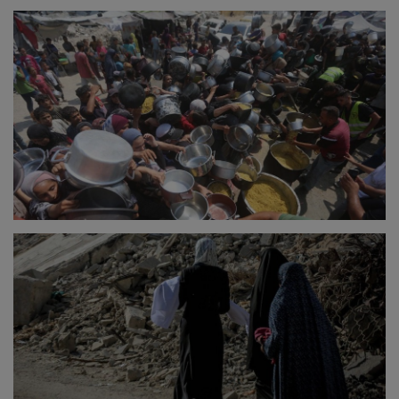
ULUSLARARASI
SAĞLIK VE YAŞAM TARZI
YEMEK
SPOR
SEYAHAT
EĞİTİM
GALERİ
VİDEO