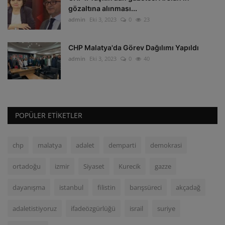
gözaltına alınması...
admin
Eki 3, 2023
0
23
CHP Malatya'da Görev Dağılımı Yapıldı
admin
Eki 3, 2023
0
40
POPÜLER ETIKETLER
chp
malatya
adalet
demparti
demokrasi
ortadoğu
izmir
Siyaset
Kurecik
gazze
dayanışma
istanbul
filistin
barışsüreci
akçadağ
adaletistiyoruz
ifadeözgürlüğü
israil
suriye