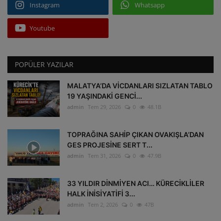
Instagram
Whatsapp
Youtube
POPÜLER YAZILAR
MALATYA’DA VİCDANLARI SIZLATAN TABLO
19 YAŞINDAKİ GENCİ...
admin
Tem 29, 2026
0
48.1B
TOPRAĞINA SAHİP ÇIKAN OVAKIŞLA’DAN
GES PROJESİNE SERT T...
admin
Tem 31, 2026
0
47.9B
33 YILDIR DİNMİYEN ACI… KÜRECİKLİLER
HALK İNİSİYATİFİ 3...
admin
Tem 2, 2026
0
47B