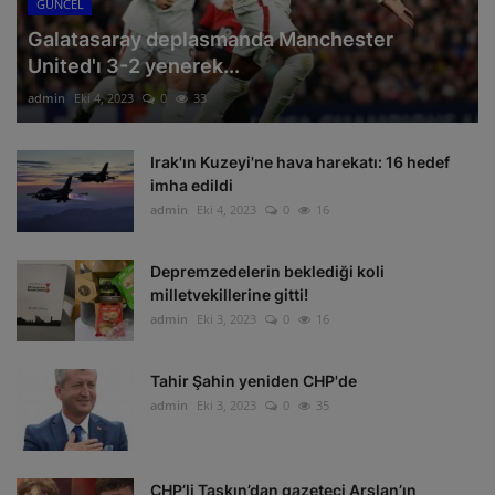
GÜNCEL
Galatasaray deplasmanda Manchester
United'ı 3-2 yenerek...
admin
Eki 4, 2023
0
33
Irak'ın Kuzeyi'ne hava harekatı: 16 hedef
imha edildi
admin
Eki 4, 2023
0
16
Depremzedelerin beklediği koli
milletvekillerine gitti!
admin
Eki 3, 2023
0
16
Tahir Şahin yeniden CHP'de
admin
Eki 3, 2023
0
35
CHP’li Taşkın’dan gazeteci Arslan’ın