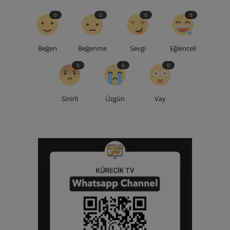
0
0
0
0
Beğen
Beğenme
Sevgi
Eğlenceli
0
0
0
Sinirli
Üzgün
Vay