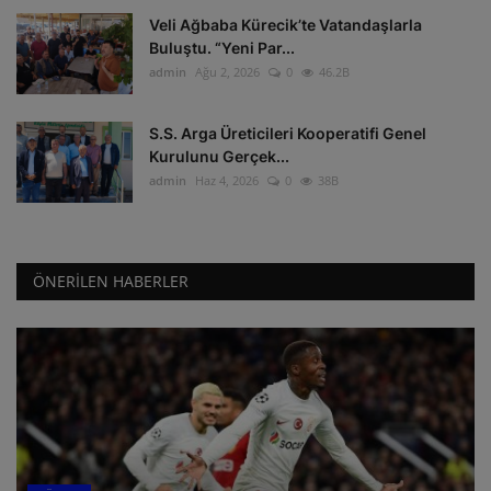
Veli Ağbaba Kürecik’te Vatandaşlarla
Buluştu. “Yeni Par...
admin
Ağu 2, 2026
0
46.2B
S.S. Arga Üreticileri Kooperatifi Genel
Kurulunu Gerçek...
admin
Haz 4, 2026
0
38B
ÖNERILEN HABERLER