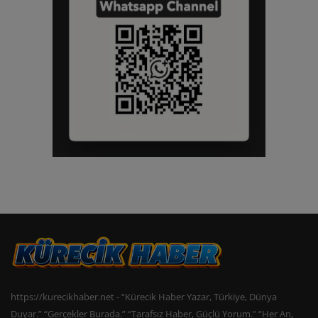
https://kurecikhaber.net - “Kürecik Haber Yazar, Türkiye, Dünya
Duyar.” “Gerçekler Burada.” “Tarafsız Haber, Güçlü Yorum.” “Her An,