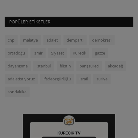
POPÜLER ETIKETLER
chp
malatya
adalet
demparti
demokrasi
ortadoğu
izmir
Siyaset
Kurecik
gazze
dayanışma
istanbul
filistin
barışsüreci
akçadağ
adaletistiyoruz
ifadeözgürlüğü
israil
suriye
sondakika