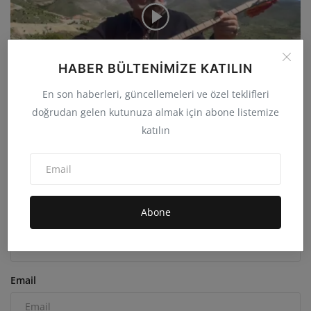
HABER BÜLTENIMIZE KATILIN
En son haberleri, güncellemeleri ve özel teklifleri
doğrudan gelen kutunuza almak için abone listemize
55.Yıldönümünde Nurhaklardan Sevgi, Saygı ve Aşk ile
katılın
admin
May 31, 2026
0
23.3B
YORUMLAR
FACEBOOK YORUMLARI
Abone
İsim
Email