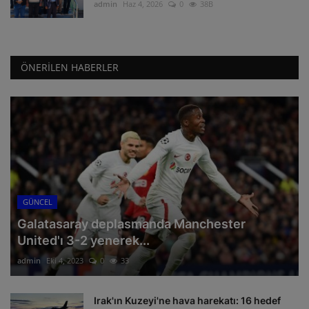
admin
Haz 4, 2026
0
38B
ÖNERILEN HABERLER
GÜNCEL
Galatasaray deplasmanda Manchester
United'ı 3-2 yenerek...
admin
Eki 4, 2023
0
33
Irak'ın Kuzeyi'ne hava harekatı: 16 hedef