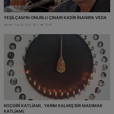
YEŞİLÇAM’IN ONURLU ÇINARI KADİR İNANIR’A VEDA
admin
Haz 26, 2026
0
19.4B
KOÇGİRİ KATLİAMI, YARIM KALMIŞ BİR MADIMAK
KATLİAMI;