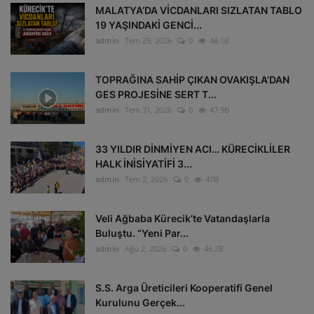
MALATYA’DA VİCDANLARI SIZLATAN TABLO
19 YAŞINDAKİ GENCİ...
admin
Tem 29, 2026
0
48.1B
TOPRAĞINA SAHİP ÇIKAN OVAKIŞLA’DAN
GES PROJESİNE SERT T...
admin
Tem 31, 2026
0
47.9B
33 YILDIR DİNMİYEN ACI… KÜRECİKLİLER
HALK İNİSİYATİFİ 3...
admin
Tem 2, 2026
0
47B
Veli Ağbaba Kürecik’te Vatandaşlarla
Buluştu. “Yeni Par...
admin
Ağu 2, 2026
0
46.2B
S.S. Arga Üreticileri Kooperatifi Genel
Kurulunu Gerçek...