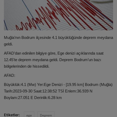
ULUSLARARASI
SAĞLIK VE YAŞAM TARZI
YEMEK
Muğla’nın Bodrum ilçesinde 4.1 büyüklüğünde deprem meydana
geldi.
SPOR
AFAD’dan edinilen bilgiye göre, Ege denizi açıklarında saat
12.45'te deprem meydana geldi. Deprem Bodrum’un bazı
SEYAHAT
bölgelerinden de hissedildi.
AFAD:
EĞİTİM
Büyüklük:4.1 (Mw) Yer:Ege Denizi - [19.95 km] Bodrum (Muğla)
GALERİ
Tarih:2023-09-30 Saat:12:38:52 TSİ Enlem:36.939 N
Boylam:27.051 E Derinlik:6.28 km
VİDEO
Etiketler:
ege
Deprem