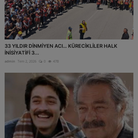
33 YILDIR DİNMİYEN ACI… KÜRECİKLİLER HALK
İNİSİYATİFİ 3...
admin
Tem 2, 2026
0
47B