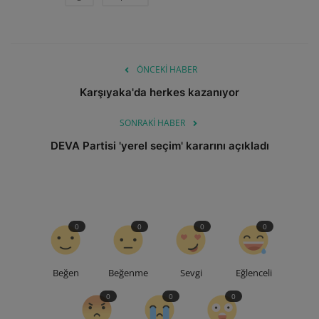
ÖNCEKI HABER
Karşıyaka'da herkes kazanıyor
SONRAKI HABER
DEVA Partisi 'yerel seçim' kararını açıkladı
0
0
0
0
Beğen
Beğenme
Sevgi
Eğlenceli
0
0
0