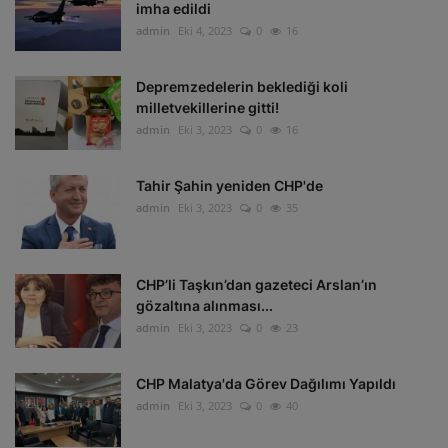
imha edildi
admin
Eki 4, 2023
0
16
Depremzedelerin beklediği koli
milletvekillerine gitti!
admin
Eki 3, 2023
0
16
Tahir Şahin yeniden CHP'de
admin
Eki 3, 2023
0
35
CHP’li Taşkın’dan gazeteci Arslan’ın
gözaltına alınması...
admin
Eki 3, 2023
0
23
CHP Malatya'da Görev Dağılımı Yapıldı
admin
Eki 3, 2023
0
40