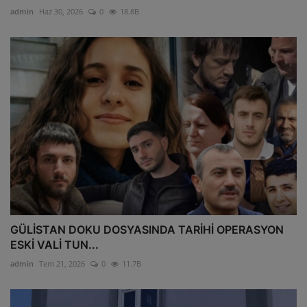
admin
Haz 30, 2026
0
18.8B
GÜLİSTAN DOKU DOSYASINDA TARİHİ OPERASYON
ESKİ VALİ TUN...
admin
Tem 21, 2026
0
11.7B