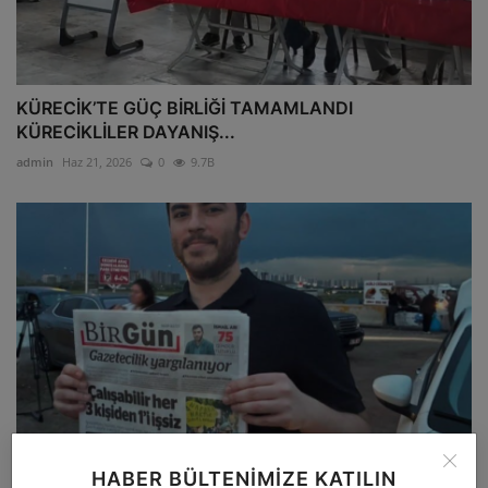
KÜRECİK’TE GÜÇ BİRLİĞİ TAMAMLANDI
KÜRECİKLİLER DAYANIŞ...
admin
Haz 21, 2026
0
9.7B
HABER BÜLTENIMIZE KATILIN