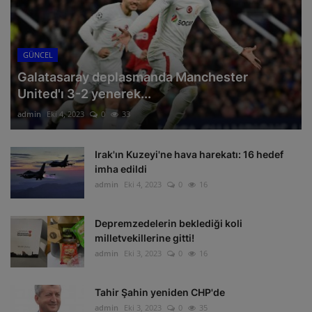
GÜNCEL
Galatasaray deplasmanda Manchester
United'ı 3-2 yenerek...
admin
Eki 4, 2023
0
33
Irak'ın Kuzeyi'ne hava harekatı: 16 hedef
imha edildi
admin
Eki 4, 2023
0
16
Depremzedelerin beklediği koli
milletvekillerine gitti!
admin
Eki 3, 2023
0
16
Tahir Şahin yeniden CHP'de
admin
Eki 3, 2023
0
35