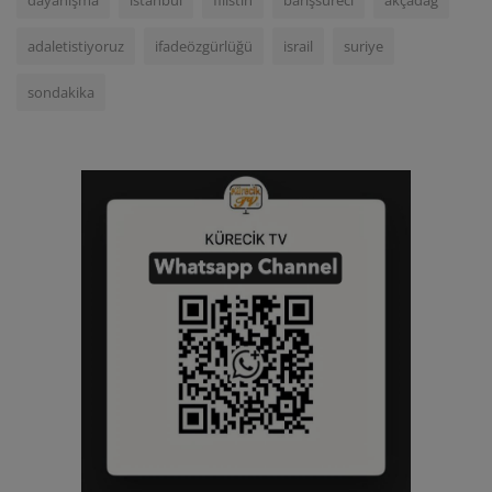
dayanışma
istanbul
filistin
barışsüreci
akçadağ
adaletistiyoruz
ifadeözgürlüğü
israil
suriye
sondakika