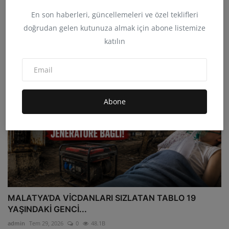
75 Gün Sonra Gelen Özgürlük Gazeteci İsmail Arı
En son haberleri, güncellemeleri ve özel teklifleri
Tahliye...
doğrudan gelen kutunuza almak için abone listemize
admin
Haz 6, 2026
0
17.8B
katılın
Abone
MALATYA’DA VİCDANLARI SIZLATAN TABLO 19
YAŞINDAKİ GENCİ...
admin
Tem 29, 2026
0
48.1B