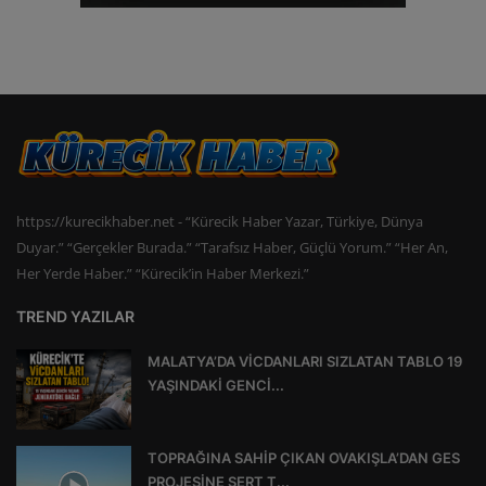
https://kurecikhaber.net - “Kürecik Haber Yazar, Türkiye, Dünya
Duyar.” “Gerçekler Burada.” “Tarafsız Haber, Güçlü Yorum.” “Her An,
Her Yerde Haber.” “Kürecik’in Haber Merkezi.”
TREND YAZILAR
MALATYA’DA VİCDANLARI SIZLATAN TABLO 19
YAŞINDAKİ GENCİ...
TOPRAĞINA SAHİP ÇIKAN OVAKIŞLA’DAN GES
PROJESİNE SERT T...