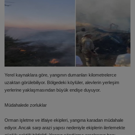
ULUSLARARASI
SAĞLIK VE YAŞAM TARZI
YEMEK
SPOR
SEYAHAT
Yerel kaynaklara göre, yangının dumanları kilometrelerce
uzaktan görülebiliyor. Bölgedeki köylüler, alevlerin yerleşim
EĞİTİM
yerlerine yaklaşmasından büyük endişe duyuyor.
GALERİ
Müdahalede zorluklar
VİDEO
Orman işletme ve itfaiye ekipleri, yangına karadan müdahale
ediyor. Ancak sarp arazi yapısı nedeniyle ekiplerin ilerlemekte