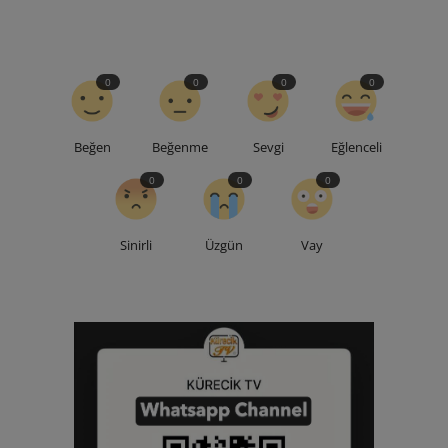
0
0
0
0
Beğen
Beğenme
Sevgi
Eğlenceli
0
0
0
Sinirli
Üzgün
Vay