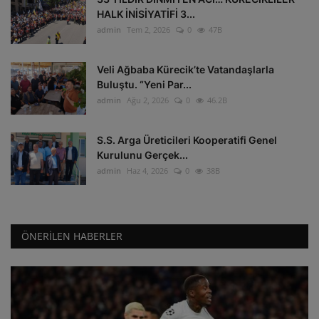
HALK İNİSİYATİFİ 3...
admin
Tem 2, 2026
0
47B
Veli Ağbaba Kürecik’te Vatandaşlarla
Buluştu. “Yeni Par...
admin
Ağu 2, 2026
0
46.2B
S.S. Arga Üreticileri Kooperatifi Genel
Kurulunu Gerçek...
admin
Haz 4, 2026
0
38B
ÖNERILEN HABERLER