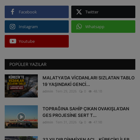
Facebook
Twitter
Instagram
Whatsapp
Youtube
POPÜLER YAZILAR
MALATYA’DA VİCDANLARI SIZLATAN TABLO
19 YAŞINDAKİ GENCİ...
admin
Tem 29, 2026
0
48.1B
TOPRAĞINA SAHİP ÇIKAN OVAKIŞLA’DAN
GES PROJESİNE SERT T...
admin
Tem 31, 2026
0
47.9B
33 YILDIR DİNMİYEN ACI… KÜRECİKLİLER