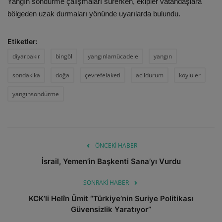
Yangın söndürme çalışmaları sürerken, ekipler vatandaşlara
bölgeden uzak durmaları yönünde uyarılarda bulundu.
Etiketler:
diyarbakır
bingöl
yangınlamücadele
yangın
sondakika
doğa
çevrefelaketi
acildurum
köylüler
yangınsöndürme
ÖNCEKI HABER
İsrail, Yemen’in Başkenti Sana’yı Vurdu
SONRAKI HABER
KCK’li Helîn Ümit “Türkiye’nin Suriye Politikası
Güvensizlik Yaratıyor”