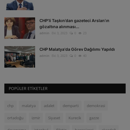
CHP’li Taşkın’dan gazeteci Arslan’ın
gözaltına alınması...
admin
Eki 3, 2023
0
23
CHP Malatya'da Görev Dağılımı Yapıldı
admin
Eki 3, 2023
0
40
POPÜLER ETIKETLER
chp
malatya
adalet
demparti
demokrasi
ortadoğu
izmir
Siyaset
Kurecik
gazze