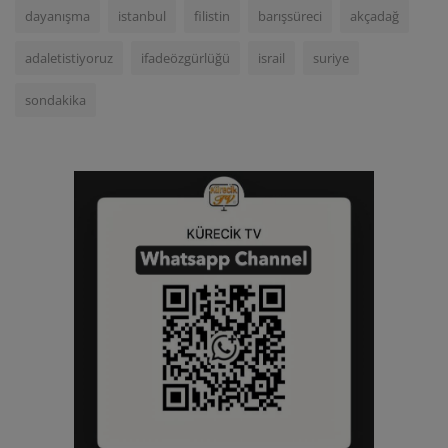
dayanışma
istanbul
filistin
barışsüreci
akçadağ
adaletistiyoruz
ifadeözgürlüğü
israil
suriye
sondakika