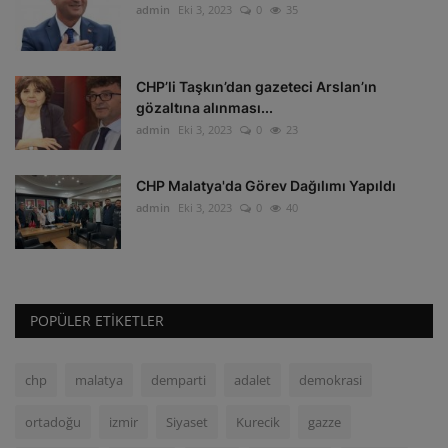
admin
Eki 3, 2023
0
35
CHP’li Taşkın’dan gazeteci Arslan’ın
gözaltına alınması...
admin
Eki 3, 2023
0
23
CHP Malatya'da Görev Dağılımı Yapıldı
admin
Eki 3, 2023
0
40
POPÜLER ETIKETLER
chp
malatya
demparti
adalet
demokrasi
ortadoğu
izmir
Siyaset
Kurecik
gazze