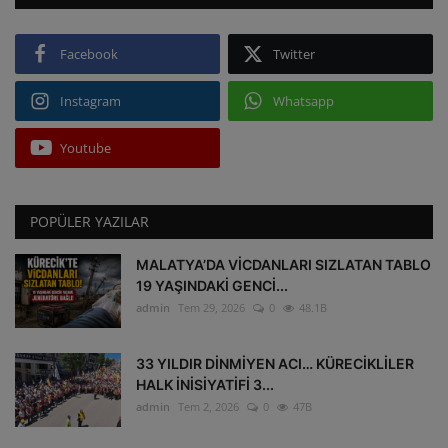
Facebook
Twitter
Instagram
Whatsapp
Youtube
POPÜLER YAZILAR
MALATYA’DA VİCDANLARI SIZLATAN TABLO
19 YAŞINDAKİ GENCİ...
admin
Tem 29, 2026
0
48.1B
33 YILDIR DİNMİYEN ACI… KÜRECİKLİLER
HALK İNİSİYATİFİ 3...
admin
Tem 2, 2026
0
47B