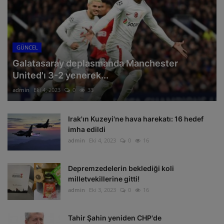
GÜNCEL
Galatasaray deplasmanda Manchester
United'ı 3-2 yenerek...
admin
Eki 4, 2023
0
33
Irak'ın Kuzeyi'ne hava harekatı: 16 hedef
imha edildi
admin
Eki 4, 2023
0
16
Depremzedelerin beklediği koli
milletvekillerine gitti!
admin
Eki 3, 2023
0
16
Tahir Şahin yeniden CHP'de