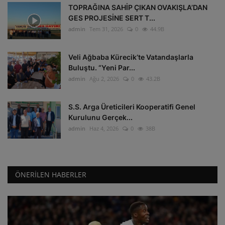
TOPRAĞINA SAHİP ÇIKAN OVAKIŞLA’DAN
GES PROJESİNE SERT T...
admin
Tem 31, 2026
0
44.9B
Veli Ağbaba Kürecik’te Vatandaşlarla
Buluştu. “Yeni Par...
admin
Ağu 2, 2026
0
43.2B
S.S. Arga Üreticileri Kooperatifi Genel
Kurulunu Gerçek...
admin
Haz 4, 2026
0
38B
ÖNERILEN HABERLER