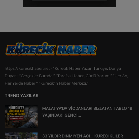
https://kurecikhaber.net - “Kürecik Haber Yazar, Türkiye, Dünya
Duyar.” “Gerçekler Burada.” “Tarafsız Haber, Güçlü Yorum.” “Her An,
Her Yerde Haber.” “Kürecik’in Haber Merkezi.”
TREND YAZILAR
MALATYA’DA VİCDANLARI SIZLATAN TABLO 19
YAŞINDAKİ GENCİ...
33 YILDIR DİNMİYEN ACI… KÜRECİKLİLER