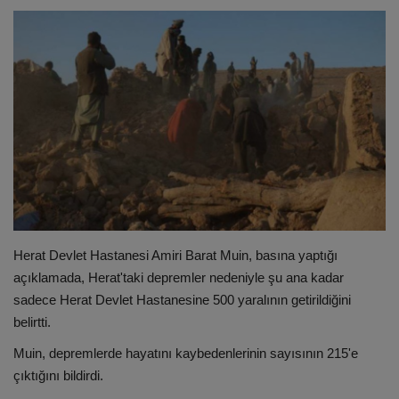
ULUSLARARASI
SAĞLIK VE YAŞAM TARZI
YEMEK
SPOR
SEYAHAT
Herat Devlet Hastanesi Amiri Barat Muin, basına yaptığı
EĞİTİM
açıklamada, Herat'taki depremler nedeniyle şu ana kadar
sadece Herat Devlet Hastanesine 500 yaralının getirildiğini
GALERİ
belirtti.
VİDEO
Muin, depremlerde hayatını kaybedenlerinin sayısının 215'e
çıktığını bildirdi.