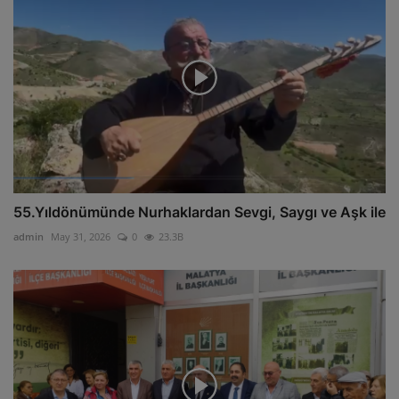
55.Yıldönümünde Nurhaklardan Sevgi, Saygı ve Aşk ile
admin
May 31, 2026
0
23.3B