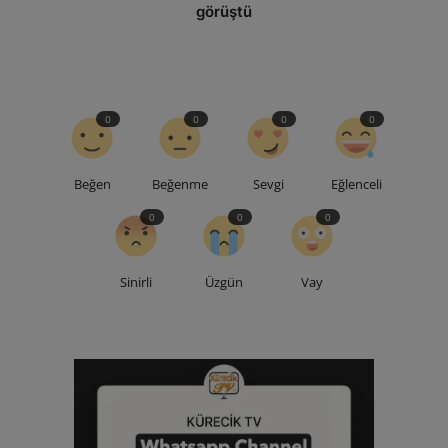
görüştü
0
0
0
0
Beğen
Beğenme
Sevgi
Eğlenceli
0
0
0
Sinirli
Üzgün
Vay