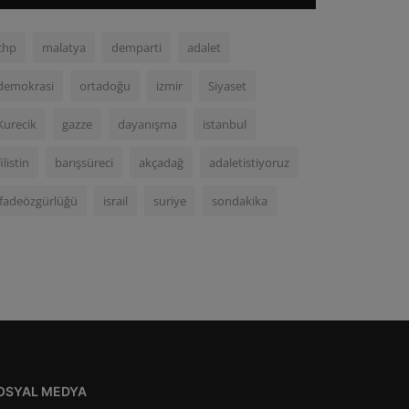
chp
malatya
demparti
adalet
demokrasi
ortadoğu
izmir
Siyaset
Kurecik
gazze
dayanışma
istanbul
filistin
barışsüreci
akçadağ
adaletistiyoruz
ifadeözgürlüğü
israil
suriye
sondakika
OSYAL MEDYA