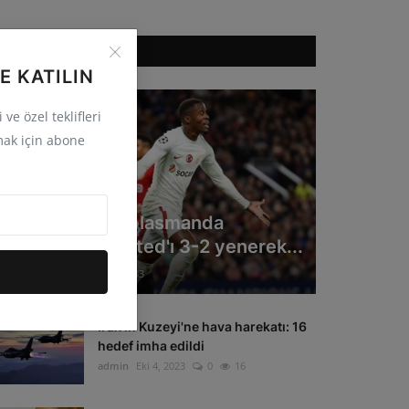
ÖNERILEN HABERLER
E KATILIN
ve özel teklifleri
ak için abone
GÜNCEL
Galatasaray deplasmanda
Manchester United'ı 3-2 yenerek...
admin
Eki 4, 2023
0
33
Irak'ın Kuzeyi'ne hava harekatı: 16
hedef imha edildi
admin
Eki 4, 2023
0
16