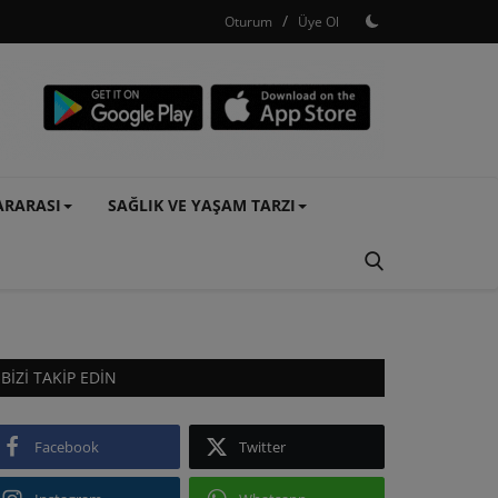
/
Oturum
Üye Ol
ARARASI
SAĞLIK VE YAŞAM TARZI
BIZI TAKIP EDIN
Facebook
Twitter