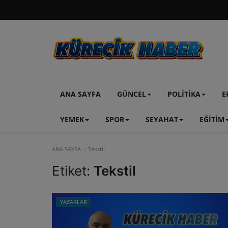
ANA SAYFA
GÜNCEL
POLİTİKA
E
YEMEK
SPOR
SEYAHAT
EĞİTİM
ANA SAYFA
Tekstil
Etiket:
Tekstil
YAZARLAR