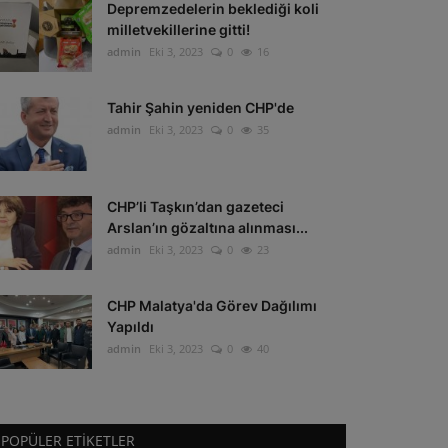
Depremzedelerin beklediği koli
milletvekillerine gitti!
admin
Eki 3, 2023
0
16
Tahir Şahin yeniden CHP'de
admin
Eki 3, 2023
0
35
CHP’li Taşkın’dan gazeteci
Arslan’ın gözaltına alınması...
admin
Eki 3, 2023
0
23
CHP Malatya'da Görev Dağılımı
Yapıldı
admin
Eki 3, 2023
0
40
POPÜLER ETIKETLER