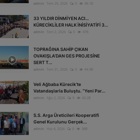
admin
Tem 29, 2026
0
48.1B
33 YILDIR DİNMİYEN ACI…
KÜRECİKLİLER HALK İNİSİYATİFİ 3...
admin
Tem 2, 2026
0
47B
TOPRAĞINA SAHİP ÇIKAN
OVAKIŞLA’DAN GES PROJESİNE
SERT T...
admin
Tem 31, 2026
0
44.9B
Veli Ağbaba Kürecik’te
Vatandaşlarla Buluştu. “Yeni Par...
admin
Ağu 2, 2026
0
43.2B
S.S. Arga Üreticileri Kooperatifi
Genel Kurulunu Gerçek...
admin
Haz 4, 2026
0
38B