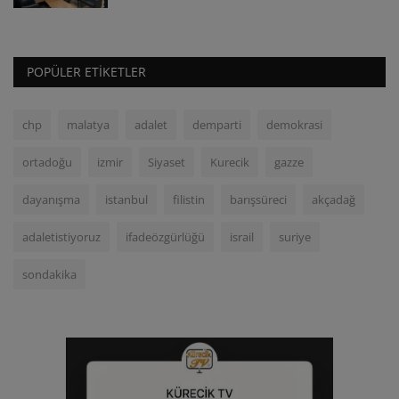
POPÜLER ETIKETLER
chp
malatya
adalet
demparti
demokrasi
ortadoğu
izmir
Siyaset
Kurecik
gazze
dayanışma
istanbul
filistin
barışsüreci
akçadağ
adaletistiyoruz
ifadeözgürlüğü
israil
suriye
sondakika