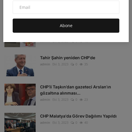
imha edildi
admin
Eki 4, 2023
0
16
Abone
Depremzedelerin beklediği koli
milletvekillerine gitti!
admin
Eki 3, 2023
0
16
Tahir Şahin yeniden CHP'de
admin
Eki 3, 2023
0
35
CHP’li Taşkın’dan gazeteci Arslan’ın
gözaltına alınması...
admin
Eki 3, 2023
0
23
CHP Malatya'da Görev Dağılımı Yapıldı
admin
Eki 3, 2023
0
40