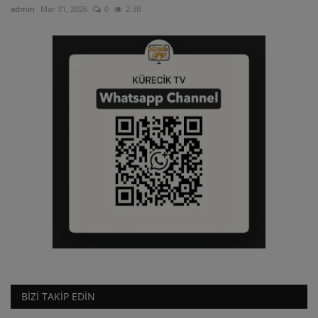
admin
Mar 31, 2026
0
2.3B
ULUSLARARASI
SAĞLIK VE YAŞAM TARZI
YEMEK
SPOR
SEYAHAT
EĞİTİM
GALERİ
VİDEO
BIZI TAKIP EDIN