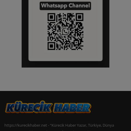
https://kurecikhaber.net - “Kürecik Haber Yazar, Türkiye, Dünya