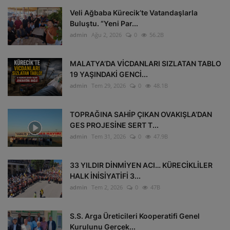
Veli Ağbaba Kürecik’te Vatandaşlarla
Buluştu. “Yeni Par...
admin
Ağu 2, 2026
0
56.2B
MALATYA’DA VİCDANLARI SIZLATAN TABLO
19 YAŞINDAKİ GENCİ...
admin
Tem 29, 2026
0
48.1B
TOPRAĞINA SAHİP ÇIKAN OVAKIŞLA’DAN
GES PROJESİNE SERT T...
admin
Tem 31, 2026
0
47.9B
33 YILDIR DİNMİYEN ACI… KÜRECİKLİLER
HALK İNİSİYATİFİ 3...
admin
Tem 2, 2026
0
47B
S.S. Arga Üreticileri Kooperatifi Genel
Kurulunu Gerçek...