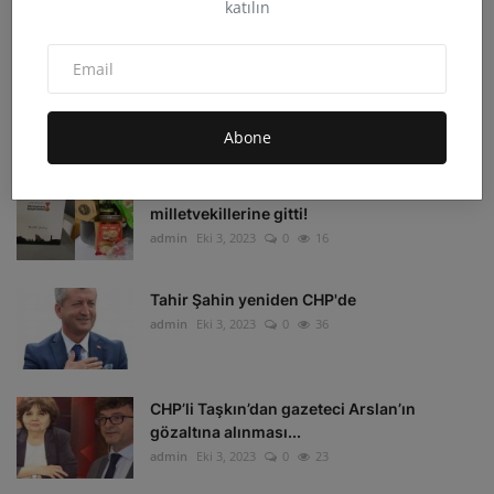
katılın
admin
Eki 4, 2023
0
33
Irak'ın Kuzeyi'ne hava harekatı: 16 hedef
imha edildi
admin
Eki 4, 2023
0
17
Abone
Depremzedelerin beklediği koli
milletvekillerine gitti!
admin
Eki 3, 2023
0
16
Tahir Şahin yeniden CHP'de
admin
Eki 3, 2023
0
36
CHP’li Taşkın’dan gazeteci Arslan’ın
gözaltına alınması...
admin
Eki 3, 2023
0
23