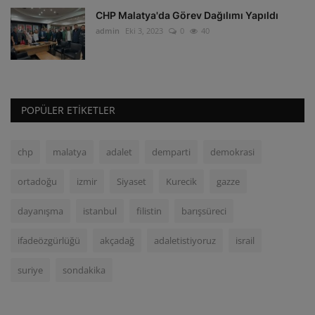
CHP Malatya'da Görev Dağılımı Yapıldı
admin
Eki 3, 2023
0
40
POPÜLER ETIKETLER
chp
malatya
adalet
demparti
demokrasi
ortadoğu
izmir
Siyaset
Kurecik
gazze
dayanışma
istanbul
filistin
barışsüreci
ifadeözgürlüğü
akçadağ
adaletistiyoruz
israil
suriye
sondakika