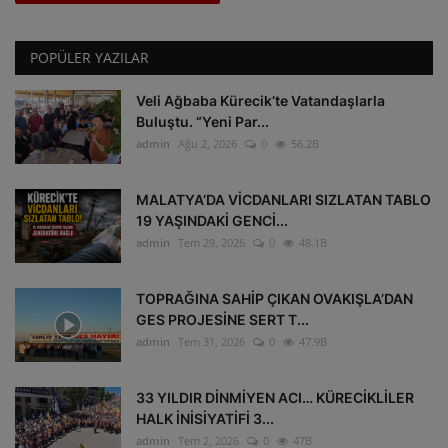
POPÜLER YAZILAR
Veli Ağbaba Kürecik’te Vatandaşlarla
Buluştu. “Yeni Par...
admin
Ağu 2, 2026
0
56.2B
MALATYA’DA VİCDANLARI SIZLATAN TABLO
19 YAŞINDAKİ GENCİ...
admin
Tem 29, 2026
0
48.1B
TOPRAĞINA SAHİP ÇIKAN OVAKIŞLA’DAN
GES PROJESİNE SERT T...
admin
Tem 31, 2026
0
47.9B
33 YILDIR DİNMİYEN ACI… KÜRECİKLİLER
HALK İNİSİYATİFİ 3...
admin
Tem 2, 2026
0
47B