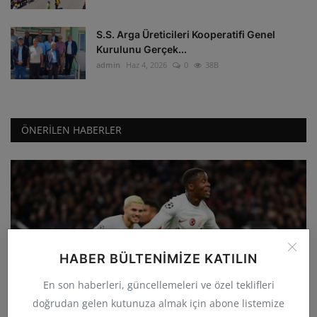
S.S. Arga Üreticileri Kooperatifi Genel
Kurulunu Gerçek...
admin
Haz 4, 2026
0
38B
ÖNERILEN HABERLER
HABER BÜLTENIMIZE KATILIN
GÜNCEL
En son haberleri, güncellemeleri ve özel teklifleri
Galatasaray deplasmanda Manchester
doğrudan gelen kutunuza almak için abone listemize
United'ı 3-2 yenerek...