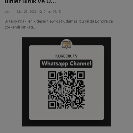
Binler Birlik ve Ö...
ULUSLARARASI
admin
Mar 23, 2026
0
26.1B
Britanya’daki en kitlesel Newroz kutlaması bu yıl da Londra’da
SAĞLIK VE YAŞAM TARZI
görkemli bir katı...
YEMEK
SPOR
SEYAHAT
EĞİTİM
GALERİ
VİDEO