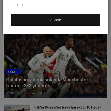
admin
Haz 4, 2026
0
38B
Abone
ÖNERILEN HABERLER
GÜNCEL
Galatasaray deplasmanda Manchester
United'ı 3-2 yenerek...
admin
Eki 4, 2023
0
33
Irak'ın Kuzeyi'ne hava harekatı: 16 hedef