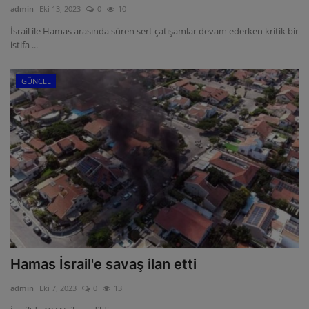
admin
Eki 13, 2023
0
10
ULUSLARARASI
İsrail ile Hamas arasında süren sert çatışamlar devam ederken kritik bir
istifa ...
SAĞLIK VE YAŞAM TARZI
GÜNCEL
YEMEK
SPOR
SEYAHAT
EĞİTİM
GALERİ
Hamas İsrail'e savaş ilan etti
VİDEO
admin
Eki 7, 2023
0
13