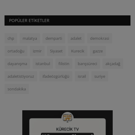
POPÜLER ETIKETLER
chp
malatya
demparti
adalet
demokrasi
ortadoğu
izmir
Siyaset
Kurecik
gazze
dayanışma
istanbul
filistin
barışsüreci
akçadağ
adaletistiyoruz
ifadeözgürlüğü
israil
suriye
sondakika