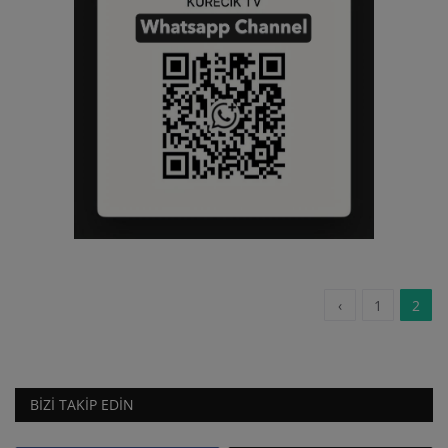
‹
1
2
BIZI TAKIP EDIN