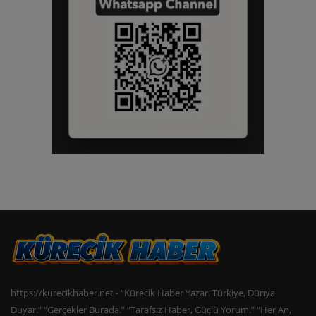
https://kurecikhaber.net - “Kürecik Haber Yazar, Türkiye, Dünya
Duyar.” “Gerçekler Burada.” “Tarafsız Haber, Güçlü Yorum.” “Her An,