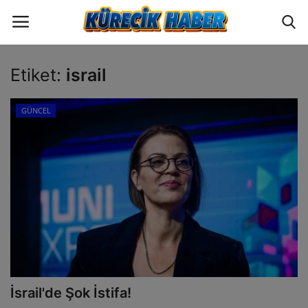
Etiket:
israil
Oturum
Üye Ol
GÜNCEL
ANA SAYFA
GÜNCEL
POLİTİKA
EKONOMİ
YAZARLAR
İsrail'de Şok İstifa!
BİLİM VE TEKNOLOJİ