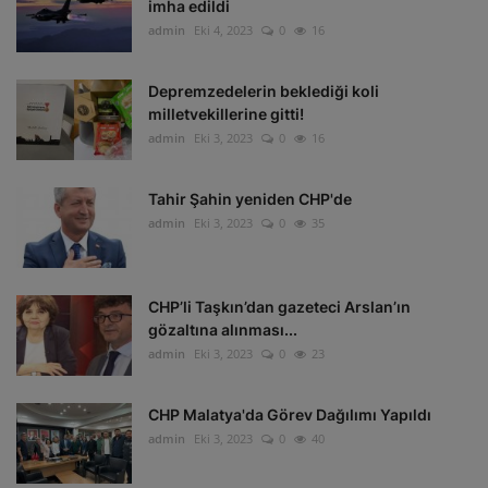
imha edildi
admin
Eki 4, 2023
0
16
Depremzedelerin beklediği koli
milletvekillerine gitti!
admin
Eki 3, 2023
0
16
Tahir Şahin yeniden CHP'de
admin
Eki 3, 2023
0
35
CHP’li Taşkın’dan gazeteci Arslan’ın
gözaltına alınması...
admin
Eki 3, 2023
0
23
CHP Malatya'da Görev Dağılımı Yapıldı
admin
Eki 3, 2023
0
40