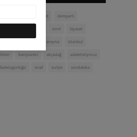
chp
malatya
adalet
demparti
demokrasi
ortadoğu
izmir
Siyaset
Kurecik
gazze
dayanışma
istanbul
filistin
barışsüreci
akçadağ
adaletistiyoruz
ifadeözgürlüğü
israil
suriye
sondakika