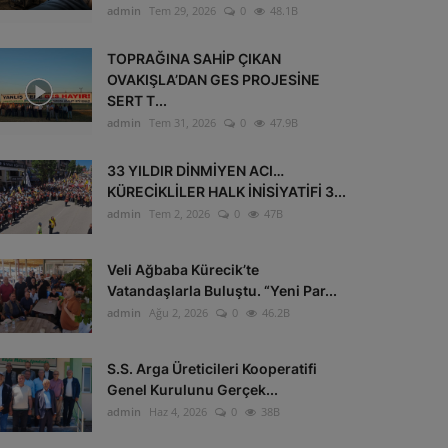
admin
Tem 29, 2026
0
48.1B
TOPRAĞINA SAHİP ÇIKAN
OVAKIŞLA’DAN GES PROJESİNE
SERT T...
admin
Tem 31, 2026
0
47.9B
33 YILDIR DİNMİYEN ACI…
KÜRECİKLİLER HALK İNİSİYATİFİ 3...
admin
Tem 2, 2026
0
47B
Veli Ağbaba Kürecik’te
Vatandaşlarla Buluştu. “Yeni Par...
admin
Ağu 2, 2026
0
46.2B
S.S. Arga Üreticileri Kooperatifi
Genel Kurulunu Gerçek...
admin
Haz 4, 2026
0
38B