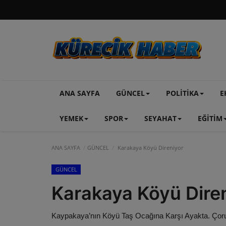
ANA SAYFA
GÜNCEL
POLİTİKA
E
YEMEK
SPOR
SEYAHAT
EĞİTİM
ANA SAYFA
GÜNCEL
Karakaya Köyü Direniyor
GÜNCEL
Karakaya Köyü Dire
Kaypakaya’nın Köyü Taş Ocağına Karşı Ayakta. Çorum