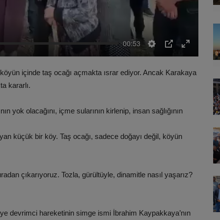
00:53
Settings
PIP
Enter
fullscreen
ek köyün içinde taş ocağı açmakta ısrar ediyor. Ancak Karakaya
a kararlı.
nın yok olacağını, içme sularının kirlenip, insan sağlığının
yan küçük bir köy. Taş ocağı, sadece doğayı değil, köyün
adan çıkarıyoruz. Tozla, gürültüyle, dinamitle nasıl yaşarız?
iye devrimci hareketinin simge ismi İbrahim Kaypakkaya’nın