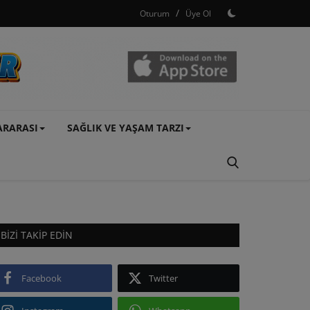
/
Oturum
Üye Ol
ARARASI
SAĞLIK VE YAŞAM TARZI
BIZI TAKIP EDIN
Facebook
Twitter