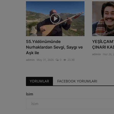
55.Yıldönümünde
YEŞİLÇAM
Nurhaklardan Sevgi, Saygı ve
ÇINARI KA
Aşk ile
admin
Haz 26, 
admin
May 31, 2026
0
23.3B
YORUMLAR
FACEBOOK YORUMLARI
İsim