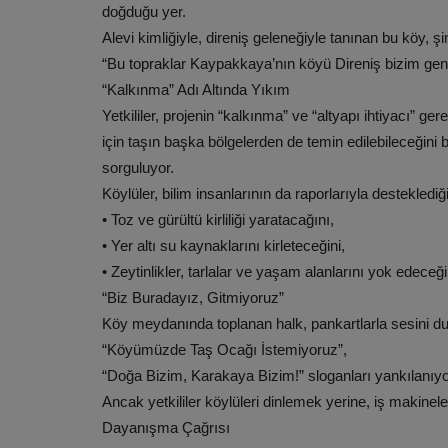
doğduğu yer.
Alevi kimliğiyle, direniş geleneğiyle tanınan bu köy, 
“Bu topraklar Kaypakkaya’nın köyü Direniş bizim geni
“Kalkınma” Adı Altında Yıkım
Yetkililer, projenin “kalkınma” ve “altyapı ihtiyacı” ger
için taşın başka bölgelerden de temin edilebileceğini b
sorguluyor.
Köylüler, bilim insanlarının da raporlarıyla desteklediğ
• Toz ve gürültü kirliliği yaratacağını,
• Yer altı su kaynaklarını kirleteceğini,
• Zeytinlikler, tarlalar ve yaşam alanlarını yok edeceği
“Biz Buradayız, Gitmiyoruz”
Köy meydanında toplanan halk, pankartlarla sesini d
“Köyümüzde Taş Ocağı İstemiyoruz”,
“Doğa Bizim, Karakaya Bizim!” sloganları yankılanıyo
Ancak yetkililer köylüleri dinlemek yerine, iş makine
Dayanışma Çağrısı