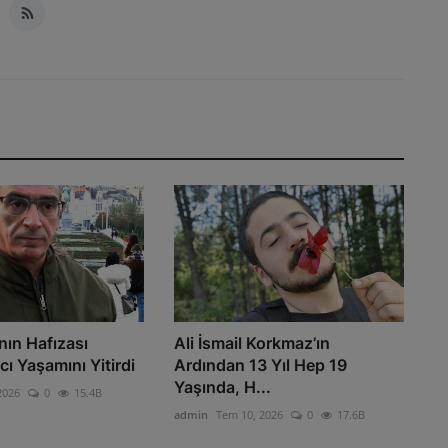
nın Hafızası
Ali İsmail Korkmaz’ın
ı Yaşamını Yitirdi
Ardından 13 Yıl Hep 19
Yaşında, H...
2026
0
15.4B
admin
Tem 10, 2026
0
17.6B