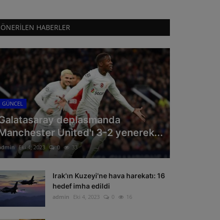
ÖNERILEN HABERLER
GÜNCEL
Galatasaray deplasmanda
Manchester United'ı 3-2 yenerek...
admin
Eki 4, 2023
0
33
Irak'ın Kuzeyi'ne hava harekatı: 16
hedef imha edildi
admin
Eki 4, 2023
0
16