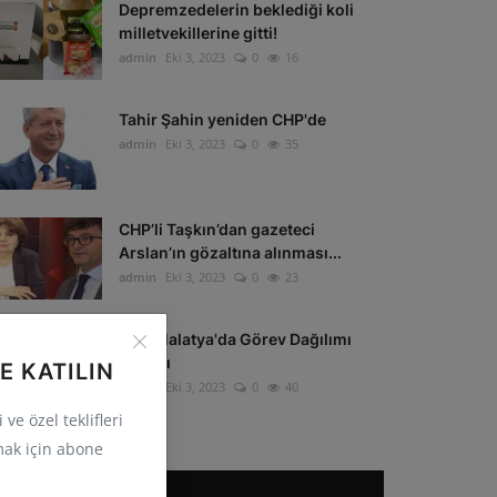
Depremzedelerin beklediği koli
milletvekillerine gitti!
admin
Eki 3, 2023
0
16
Tahir Şahin yeniden CHP'de
admin
Eki 3, 2023
0
35
CHP’li Taşkın’dan gazeteci
Arslan’ın gözaltına alınması...
admin
Eki 3, 2023
0
23
CHP Malatya'da Görev Dağılımı
Yapıldı
E KATILIN
admin
Eki 3, 2023
0
40
ve özel teklifleri
ak için abone
POPÜLER ETIKETLER