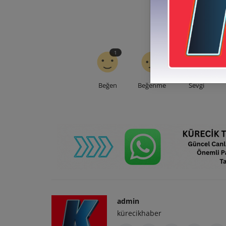
1
0
0
Beğen
Beğenme
Sevgi
admin
kürecikhaber