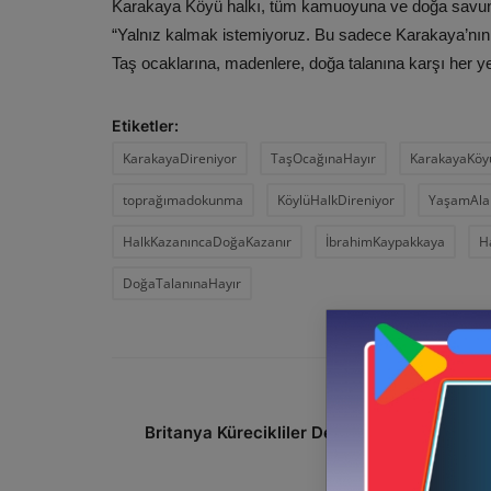
Karakaya Köyü halkı, tüm kamuoyuna ve doğa savunu
“Yalnız kalmak istemiyoruz. Bu sadece Karakaya’nın 
Taş ocaklarına, madenlere, doğa talanına karşı her y
Etiketler:
KarakayaDireniyor
TaşOcağınaHayır
KarakayaKöy
toprağımadokunma
KöylüHalkDireniyor
YaşamAlan
HalkKazanıncaDoğaKazanır
İbrahimKaypakkaya
H
DoğaTalanınaHayır
ÖNCEKI HAB
Britanya Kürecikliler Derneği’nde Yeni Dön
Başla