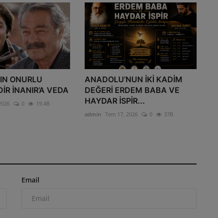
’IN ONURLU
ANADOLU’NUN İKİ KADİM
DİR İNANIR’A VEDA
DEĞERİ ERDEM BABA VE
HAYDAR İSPİR...
2026
0
19.4B
admin
Tem 17, 2026
0
37B
Email