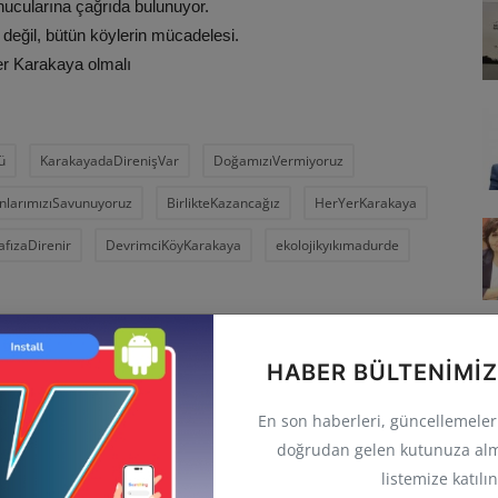
cularına çağrıda bulunuyor.
değil, bütün köylerin mücadelesi.
er Karakaya olmalı
ü
KarakayadaDirenişVar
DoğamızıVermiyoruz
larımızıSavunuyoruz
BirlikteKazancağız
HerYerKarakaya
afızaDirenir
DevrimciKöyKarakaya
ekolojikyıkımadurde
HABER BÜLTENIMIZ
ER
SONRAKI HABER
En son haberleri, güncellemeleri 
em
Taşın Vicdanı, Suyun Dili
doğrudan gelen kutunuza alm
dı
listemize katılın