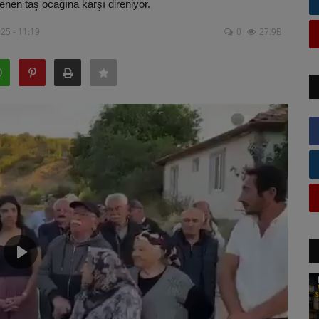
enen taş ocağına karşı direniyor.
25 - 11:19
0
27.9B
Play