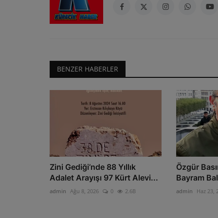
BENZER HABERLER
Zini Gediği’nde 88 Yıllık
Özgür Bası
Adalet Arayışı 97 Kürt Alevi...
Bayram Balc
admin
Ağu 8, 2026
0
2.6B
admin
Haz 23, 