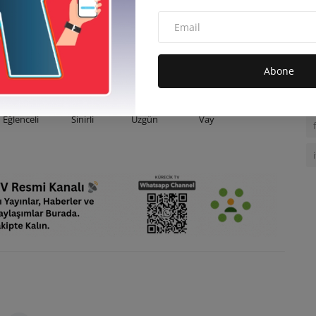
Abone
0
0
0
0
Eğlenceli
Sinirli
Üzgün
Vay