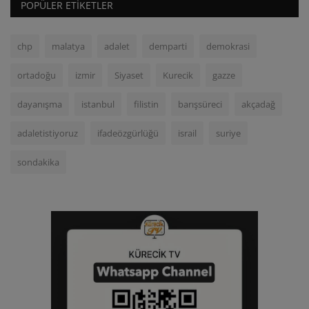
POPÜLER ETIKETLER
chp
malatya
adalet
demparti
demokrasi
ortadoğu
izmir
Siyaset
Kurecik
gazze
dayanışma
istanbul
filistin
barışsüreci
akçadağ
adaletistiyoruz
ifadeözgürlüğü
israil
suriye
sondakika