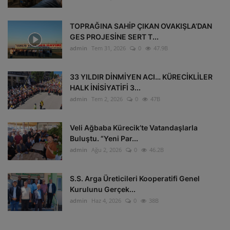
TOPRAĞINA SAHİP ÇIKAN OVAKIŞLA’DAN
GES PROJESİNE SERT T...
admin
Tem 31, 2026
0
47.9B
33 YILDIR DİNMİYEN ACI… KÜRECİKLİLER
HALK İNİSİYATİFİ 3...
admin
Tem 2, 2026
0
47B
Veli Ağbaba Kürecik’te Vatandaşlarla
Buluştu. “Yeni Par...
admin
Ağu 2, 2026
0
46.2B
S.S. Arga Üreticileri Kooperatifi Genel
Kurulunu Gerçek...
admin
Haz 4, 2026
0
38B