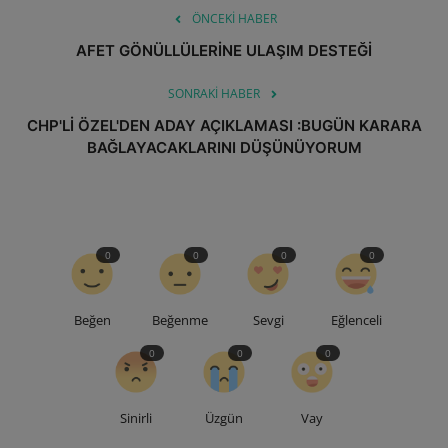
ÖNCEKI HABER
AFET GÖNÜLLÜLERİNE ULAŞIM DESTEĞİ
SONRAKI HABER
CHP'Lİ ÖZEL'DEN ADAY AÇIKLAMASI :BUGÜN KARARA
BAĞLAYACAKLARINI DÜŞÜNÜYORUM
0
0
0
0
Beğen
Beğenme
Sevgi
Eğlenceli
0
0
0
Sinirli
Üzgün
Vay