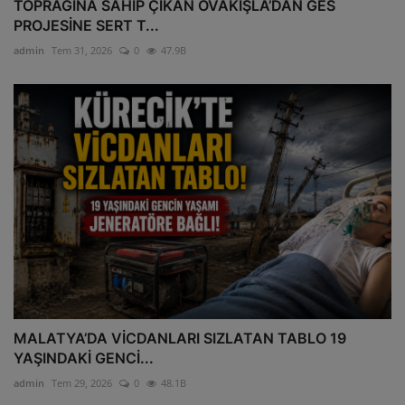
TOPRAĞINA SAHİP ÇIKAN OVAKIŞLA’DAN GES
PROJESİNE SERT T...
admin
Tem 31, 2026
0
47.9B
MALATYA’DA VİCDANLARI SIZLATAN TABLO 19
YAŞINDAKİ GENCİ...
admin
Tem 29, 2026
0
48.1B