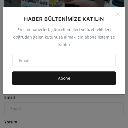
HABER BÜLTENIMIZE KATILIN
75 Gün Sonra Gelen Özgürlük Gazeteci İsmail Arı
En son haberleri, güncellemeleri ve özel teklifleri
Tahliye...
doğrudan gelen kutunuza almak için abone listemize
admin
Haz 6, 2026
0
17.8B
katılın
YORUMLAR
FACEBOOK YORUMLARI
İsim
Abone
Email
Yorum