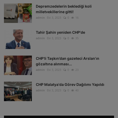
Depremzedelerin beklediği koli
milletvekillerine gitti!
admin
Eki 3, 2023
0
16
Tahir Şahin yeniden CHP'de
admin
Eki 3, 2023
0
35
CHP’li Taşkın’dan gazeteci Arslan’ın
gözaltına alınması...
admin
Eki 3, 2023
0
23
CHP Malatya'da Görev Dağılımı Yapıldı
admin
Eki 3, 2023
0
40