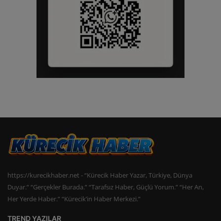
https://kurecikhaber.net - “Kürecik Haber Yazar, Türkiye, Dünya
Duyar.” “Gerçekler Burada.” “Tarafsız Haber, Güçlü Yorum.” “Her An,
Her Yerde Haber.” “Kürecik’in Haber Merkezi.”
TREND YAZILAR