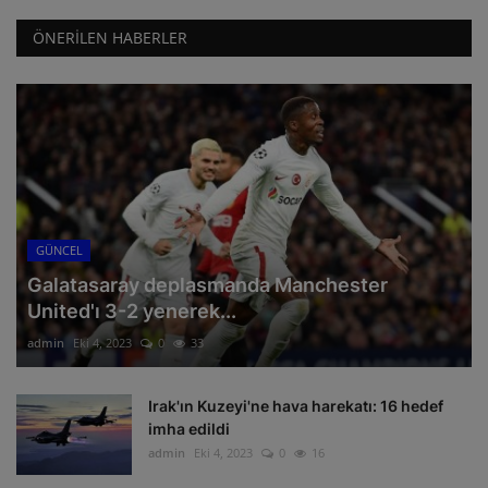
ÖNERILEN HABERLER
GÜNCEL
Galatasaray deplasmanda Manchester
United'ı 3-2 yenerek...
admin
Eki 4, 2023
0
33
Irak'ın Kuzeyi'ne hava harekatı: 16 hedef
imha edildi
admin
Eki 4, 2023
0
16