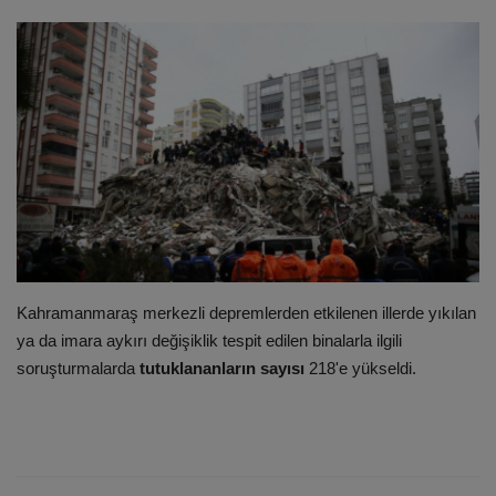
ULUSLARARASI
SAĞLIK VE YAŞAM TARZI
YEMEK
SPOR
SEYAHAT
Kahramanmaraş merkezli depremlerden etkilenen illerde yıkılan
EĞİTİM
ya da imara aykırı değişiklik tespit edilen binalarla ilgili
soruşturmalarda
tutuklananların sayısı
218'e yükseldi.
GALERİ
VİDEO