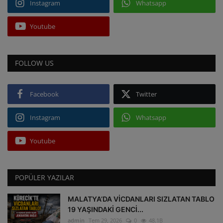
Instagram
Whatsapp
Youtube
FOLLOW US
Facebook
Twitter
Instagram
Whatsapp
Youtube
POPÜLER YAZILAR
MALATYA’DA VİCDANLARI SIZLATAN TABLO
19 YAŞINDAKİ GENCİ...
admin
Tem 29, 2026
0
48.1B