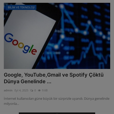
BİLİM VE TEKNOLOJİ
Google, YouTube,Gmail ve Spotify Çöktü
Dünya Genelinde ...
admin
Eyl 4, 2025
0
9.6B
İnternet kullanıcıları güne büyük bir sürprizle uyandı. Dünya genelinde
milyonla...