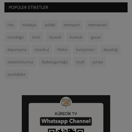
POPÜLER ETIKETLER
chp
malatya
adalet
demparti
demokrasi
ortadoğu
izmir
Siyaset
Kurecik
gazze
dayanışma
istanbul
filistin
barışsüreci
akçadağ
adaletistiyoruz
ifadeözgürlüğü
israil
suriye
sondakika