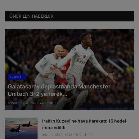
ÖNERILEN HABERLER
GÜNCEL
Galatasaray deplasmanda Manchester
United'ı 3-2 yenerek...
admin
Eki 4, 2023
0
33
Irak'ın Kuzeyi'ne hava harekatı: 16 hedef
imha edildi
admin
Eki 4, 2023
0
16