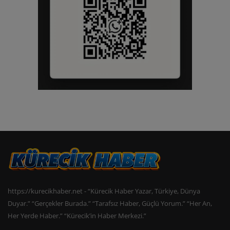
https://kurecikhaber.net - “Kürecik Haber Yazar, Türkiye, Dünya
Duyar.” “Gerçekler Burada.” “Tarafsız Haber, Güçlü Yorum.” “Her An,
Her Yerde Haber.” “Kürecik’in Haber Merkezi.”