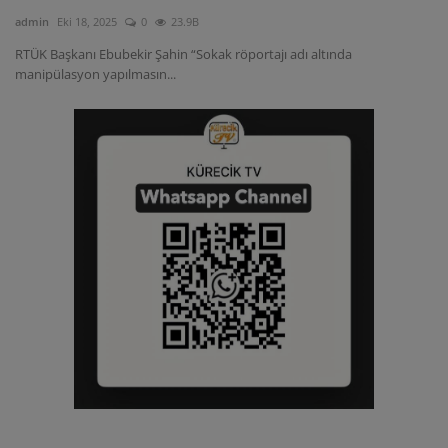
admin
Eki 18, 2025
0
23.9B
RTÜK Başkanı Ebubekir Şahin “Sokak röportajı adı altında
manipülasyon yapılmasın...