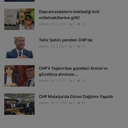
Depremzedelerin beklediği koli
milletvekillerine gitti!
admin
Eki 3, 2023
0
16
Tahir Şahin yeniden CHP'de
admin
Eki 3, 2023
0
35
CHP’li Taşkın’dan gazeteci Arslan’ın
gözaltına alınması...
admin
Eki 3, 2023
0
23
CHP Malatya'da Görev Dağılımı Yapıldı
admin
Eki 3, 2023
0
40