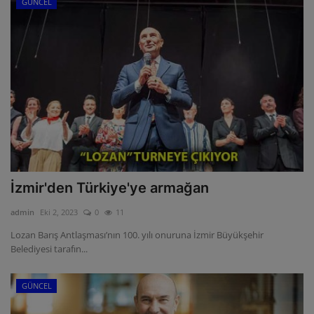
GÜNCEL
İzmir'den Türkiye'ye armağan
admin
Eki 2, 2023
0
11
Lozan Barış Antlaşması’nın 100. yılı onuruna İzmir Büyükşehir
Belediyesi tarafın...
GÜNCEL