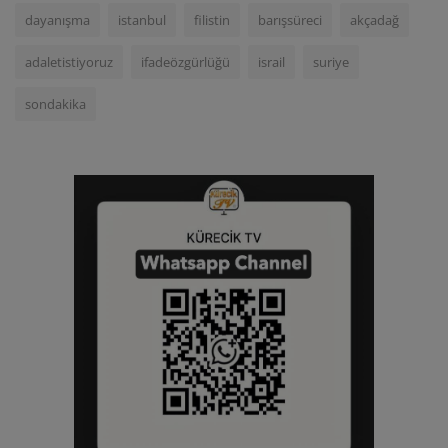
dayanışma
istanbul
filistin
barışsüreci
akçadağ
adaletistiyoruz
ifadeözgürlüğü
israil
suriye
sondakika