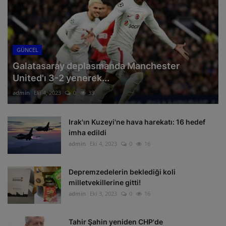
GÜNCEL
Galatasaray deplasmanda Manchester
United'ı 3-2 yenerek...
admin
Eki 4, 2023
0
33
Irak'ın Kuzeyi'ne hava harekatı: 16 hedef
imha edildi
admin
Eki 4, 2023
0
16
Depremzedelerin beklediği koli
milletvekillerine gitti!
admin
Eki 3, 2023
0
16
Tahir Şahin yeniden CHP'de