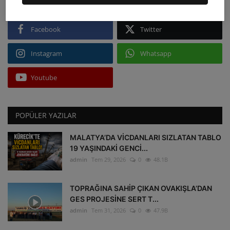
Facebook
Twitter
Instagram
Whatsapp
Youtube
POPÜLER YAZILAR
MALATYA’DA VİCDANLARI SIZLATAN TABLO
19 YAŞINDAKİ GENCİ...
admin
Tem 29, 2026
0
48.1B
TOPRAĞINA SAHİP ÇIKAN OVAKIŞLA’DAN
GES PROJESİNE SERT T...
admin
Tem 31, 2026
0
47.9B