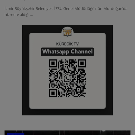
İzmir Büyükşehir Belediyesi İZSU Genel Müdürlüğü’nün Mordoğan’da
hizmete aldığı ...