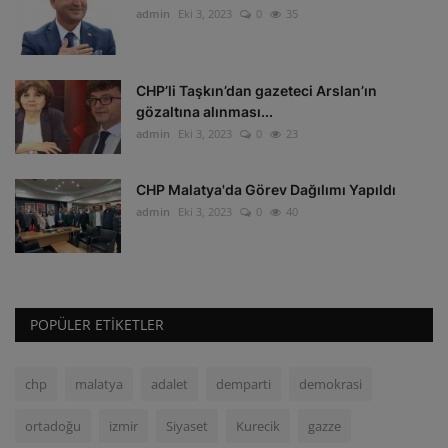
admin
Eki 3, 2023
0
35
CHP’li Taşkın’dan gazeteci Arslan’ın
gözaltına alınması...
admin
Eki 3, 2023
0
23
CHP Malatya'da Görev Dağılımı Yapıldı
admin
Eki 3, 2023
0
40
POPÜLER ETIKETLER
chp
malatya
adalet
demparti
demokrasi
ortadoğu
izmir
Siyaset
Kurecik
gazze