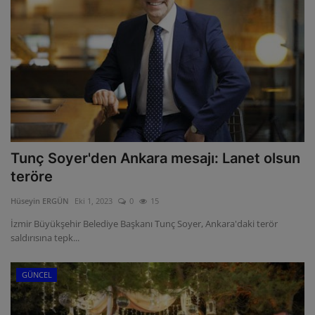
Tunç Soyer'den Ankara mesajı: Lanet olsun
teröre
Hüseyin ERGÜN
Eki 1, 2023
0
15
İzmir Büyükşehir Belediye Başkanı Tunç Soyer, Ankara'daki terör
saldırısına tepk...
GÜNCEL