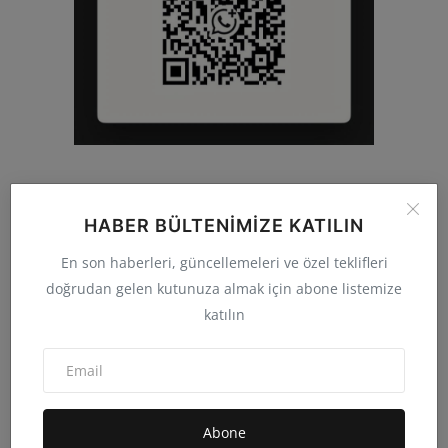
BIZI TAKIP EDIN
HABER BÜLTENIMIZE KATILIN
En son haberleri, güncellemeleri ve özel teklifleri
Facebook
Twitter
doğrudan gelen kutunuza almak için abone listemize
katılın
Instagram
Whatsapp
Youtube
Abone
FOLLOW US