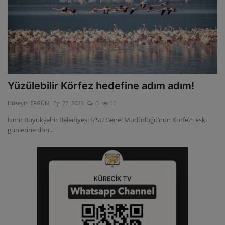
Yüzülebilir Körfez hedefine adım adım!
Hüseyin ERGÜN
Eyl 27, 2023
0
12
İzmir Büyükşehir Belediyesi İZSU Genel Müdürlüğü’nün Körfez’i eski
günlerine dön...