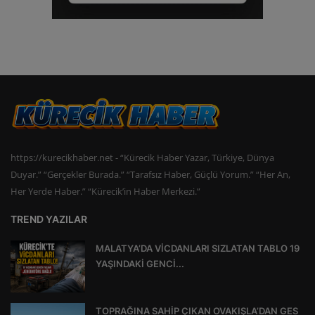
https://kurecikhaber.net - “Kürecik Haber Yazar, Türkiye, Dünya
Duyar.” “Gerçekler Burada.” “Tarafsız Haber, Güçlü Yorum.” “Her An,
Her Yerde Haber.” “Kürecik’in Haber Merkezi.”
TREND YAZILAR
MALATYA’DA VİCDANLARI SIZLATAN TABLO 19
YAŞINDAKİ GENCİ...
TOPRAĞINA SAHİP ÇIKAN OVAKIŞLA’DAN GES