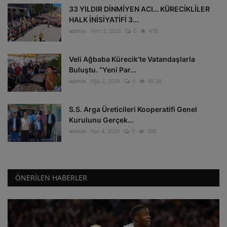
33 YILDIR DİNMİYEN ACI… KÜRECİKLİLER
HALK İNİSİYATİFİ 3...
admin
Tem 2, 2026
0
47B
Veli Ağbaba Kürecik’te Vatandaşlarla
Buluştu. “Yeni Par...
admin
Ağu 2, 2026
0
46.2B
S.S. Arga Üreticileri Kooperatifi Genel
Kurulunu Gerçek...
admin
Haz 4, 2026
0
38B
ÖNERILEN HABERLER