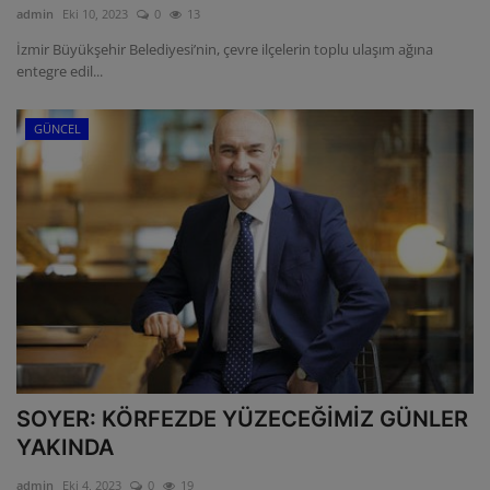
admin
Eki 10, 2023
0
13
ULUSLARARASI
İzmir Büyükşehir Belediyesi’nin, çevre ilçelerin toplu ulaşım ağına
entegre edil...
SAĞLIK VE YAŞAM TARZI
GÜNCEL
YEMEK
SPOR
SEYAHAT
EĞİTİM
GALERİ
SOYER: KÖRFEZDE YÜZECEĞİMİZ GÜNLER
VİDEO
YAKINDA
admin
Eki 4, 2023
0
19