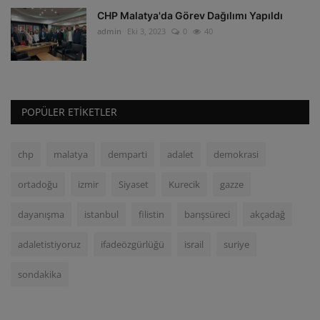
CHP Malatya'da Görev Dağılımı Yapıldı
admin
Eki 3, 2023
0
40
POPÜLER ETIKETLER
chp
malatya
demparti
adalet
demokrasi
ortadoğu
izmir
Siyaset
Kurecik
gazze
dayanışma
istanbul
filistin
barışsüreci
akçadağ
adaletistiyoruz
ifadeözgürlüğü
israil
suriye
sondakika