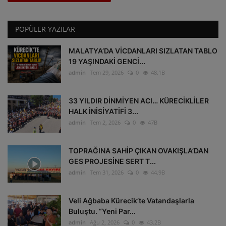
POPÜLER YAZILAR
MALATYA’DA VİCDANLARI SIZLATAN TABLO
19 YAŞINDAKİ GENCİ...
admin
Tem 29, 2026
0
48.1B
33 YILDIR DİNMİYEN ACI… KÜRECİKLİLER
HALK İNİSİYATİFİ 3...
admin
Tem 2, 2026
0
47B
TOPRAĞINA SAHİP ÇIKAN OVAKIŞLA’DAN
GES PROJESİNE SERT T...
admin
Tem 31, 2026
0
44.9B
Veli Ağbaba Kürecik’te Vatandaşlarla
Buluştu. “Yeni Par...
admin
Ağu 2, 2026
0
43.2B