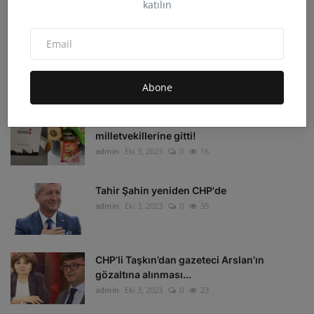
katılın
admin
Eki 4, 2023
0
33
Irak'ın Kuzeyi'ne hava harekatı: 16 hedef
imha edildi
admin
Eki 4, 2023
0
16
Abone
Depremzedelerin beklediği koli
milletvekillerine gitti!
admin
Eki 3, 2023
0
16
Tahir Şahin yeniden CHP'de
admin
Eki 3, 2023
0
35
CHP’li Taşkın’dan gazeteci Arslan’ın
gözaltına alınması...
admin
Eki 3, 2023
0
23