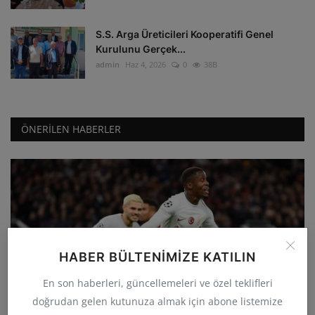
S.S. Arga Üreticileri Kooperatifi Genel
Kurulunu Gerçek...
admin
Haz 4, 2026
0
38B
ÖNERILEN HABERLER
HABER BÜLTENIMIZE KATILIN
GÜNCEL
En son haberleri, güncellemeleri ve özel teklifleri
Galatasaray deplasmanda Manchester
doğrudan gelen kutunuza almak için abone listemize
United'ı 3-2 yenerek...