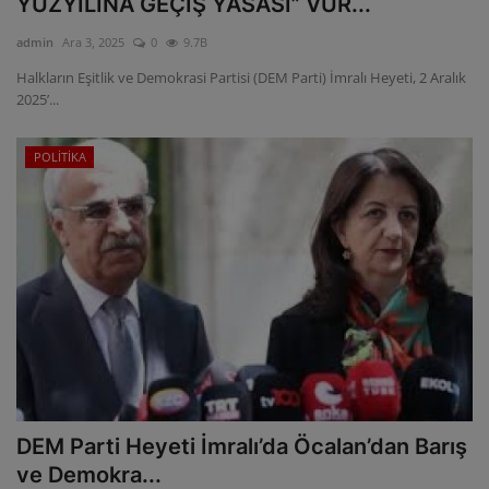
YÜZYILINA GEÇİŞ YASASI” VUR...
ULUSLARARASI
admin
Ara 3, 2025
0
9.7B
Halkların Eşitlik ve Demokrasi Partisi (DEM Parti) İmralı Heyeti, 2 Aralık
SAĞLIK VE YAŞAM TARZI
2025’...
YEMEK
POLİTİKA
SPOR
SEYAHAT
EĞİTİM
GALERİ
VİDEO
DEM Parti Heyeti İmralı’da Öcalan’dan Barış
ve Demokra...