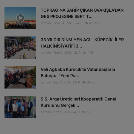
TOPRAĞINA SAHİP ÇIKAN OVAKIŞLA’DAN
GES PROJESİNE SERT T...
admin
Tem 31, 2026
0
47.9B
33 YILDIR DİNMİYEN ACI… KÜRECİKLİLER
HALK İNİSİYATİFİ 3...
admin
Tem 2, 2026
0
47B
Veli Ağbaba Kürecik’te Vatandaşlarla
Buluştu. “Yeni Par...
admin
Ağu 2, 2026
0
46.2B
S.S. Arga Üreticileri Kooperatifi Genel
Kurulunu Gerçek...
admin
Haz 4, 2026
0
38B