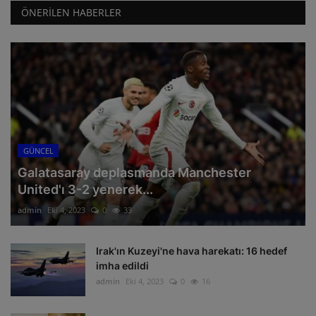
ÖNERILEN HABERLER
GÜNCEL
Galatasaray deplasmanda Manchester
United'ı 3-2 yenerek...
admin
Eki 4, 2023
0
33
Irak'ın Kuzeyi'ne hava harekatı: 16 hedef
imha edildi
admin
Eki 4, 2023
0
16