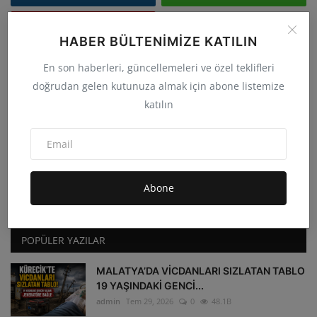
Youtube
HABER BÜLTENIMIZE KATILIN
En son haberleri, güncellemeleri ve özel teklifleri
FOLLOW US
doğrudan gelen kutunuza almak için abone listemize
katılın
Facebook
Twitter
Instagram
Whatsapp
Abone
Youtube
POPÜLER YAZILAR
MALATYA’DA VİCDANLARI SIZLATAN TABLO
19 YAŞINDAKİ GENCİ...
admin
Tem 29, 2026
0
48.1B