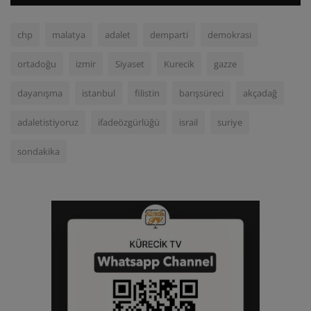
chp
malatya
adalet
demparti
demokrasi
ortadoğu
izmir
Siyaset
Kurecik
gazze
dayanışma
istanbul
filistin
barışsüreci
akçadağ
adaletistiyoruz
ifadeözgürlüğü
israil
suriye
sondakika