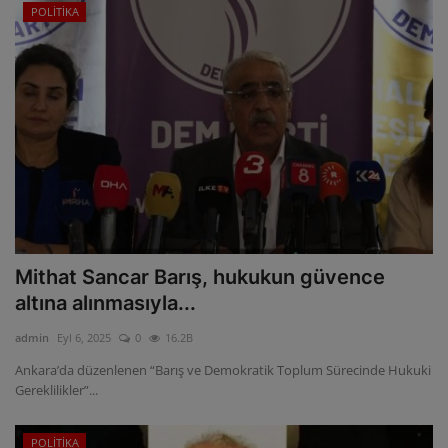
POLİTİKA
Mithat Sancar Barış, hukukun güvence
altına alınmasıyla...
admin
Eyl 6, 2025
0
16.2B
Ankara’da düzenlenen “Barış ve Demokratik Toplum Sürecinde Hukuki
Gereklilikler”...
POLİTİKA