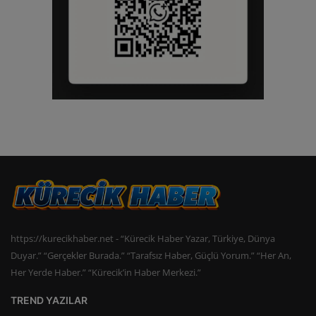
https://kurecikhaber.net - “Kürecik Haber Yazar, Türkiye, Dünya
Duyar.” “Gerçekler Burada.” “Tarafsız Haber, Güçlü Yorum.” “Her An,
Her Yerde Haber.” “Kürecik’in Haber Merkezi.”
TREND YAZILAR