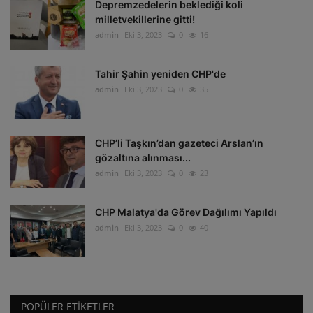
Depremzedelerin beklediği koli
milletvekillerine gitti!
admin
Eki 3, 2023
0
16
Tahir Şahin yeniden CHP'de
admin
Eki 3, 2023
0
35
CHP’li Taşkın’dan gazeteci Arslan’ın
gözaltına alınması...
admin
Eki 3, 2023
0
23
CHP Malatya'da Görev Dağılımı Yapıldı
admin
Eki 3, 2023
0
40
POPÜLER ETIKETLER