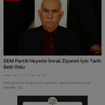
DEM Partili Heyetin İmralı Ziyareti İçin Tarih
Belli Oldu
admin
Ağu 27, 2025
0
6.4B
Kritik görüşme 28 Ağustos’ta yapılacak – gözler İmralı’da olacak
ANKARA – 26 ...