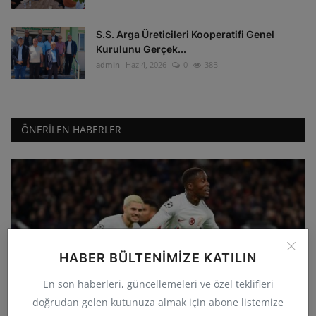
S.S. Arga Üreticileri Kooperatifi Genel
Kurulunu Gerçek...
admin
Haz 4, 2026
0
38B
ÖNERILEN HABERLER
HABER BÜLTENIMIZE KATILIN
GÜNCEL
En son haberleri, güncellemeleri ve özel teklifleri
Galatasaray deplasmanda Manchester
doğrudan gelen kutunuza almak için abone listemize
United'ı 3-2 yenerek...