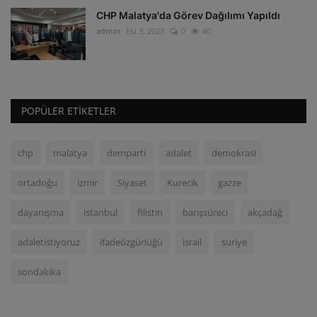
CHP Malatya'da Görev Dağılımı Yapıldı
admin
Eki 3, 2023
0
40
POPÜLER ETIKETLER
chp
malatya
demparti
adalet
demokrasi
ortadoğu
izmir
Siyaset
Kurecik
gazze
dayanışma
istanbul
filistin
barışsüreci
akçadağ
adaletistiyoruz
ifadeözgürlüğü
israil
suriye
sondakika