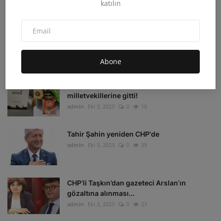
katılın
admin
Eki 4, 2023
0
33
Irak'ın Kuzeyi'ne hava harekatı: 16 hedef
imha edildi
admin
Eki 4, 2023
0
16
Abone
Depremzedelerin beklediği koli
milletvekillerine gitti!
admin
Eki 3, 2023
0
16
Tahir Şahin yeniden CHP'de
admin
Eki 3, 2023
0
35
CHP’li Taşkın’dan gazeteci Arslan’ın
gözaltına alınması...
admin
Eki 3, 2023
0
23