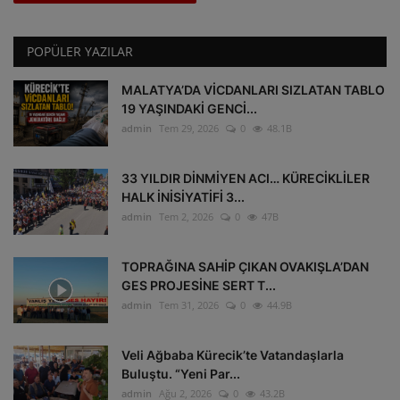
POPÜLER YAZILAR
MALATYA’DA VİCDANLARI SIZLATAN TABLO
19 YAŞINDAKİ GENCİ...
admin
Tem 29, 2026
0
48.1B
33 YILDIR DİNMİYEN ACI… KÜRECİKLİLER
HALK İNİSİYATİFİ 3...
admin
Tem 2, 2026
0
47B
TOPRAĞINA SAHİP ÇIKAN OVAKIŞLA’DAN
GES PROJESİNE SERT T...
admin
Tem 31, 2026
0
44.9B
Veli Ağbaba Kürecik’te Vatandaşlarla
Buluştu. “Yeni Par...
admin
Ağu 2, 2026
0
43.2B