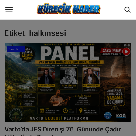
Etiket:
halkınsesi
Oturum
Üye Ol
GÜNCEL
ANA SAYFA
GÜNCEL
POLİTİKA
EKONOMİ
YAZARLAR
Varto’da JES Direnişi 76. Gününde Çadır
BİLİM VE TEKNOLOJİ