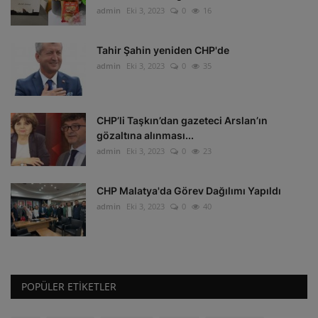
admin
Eki 3, 2023
0
16
Tahir Şahin yeniden CHP'de
admin
Eki 3, 2023
0
35
CHP’li Taşkın’dan gazeteci Arslan’ın
gözaltına alınması...
admin
Eki 3, 2023
0
23
CHP Malatya'da Görev Dağılımı Yapıldı
admin
Eki 3, 2023
0
40
POPÜLER ETIKETLER