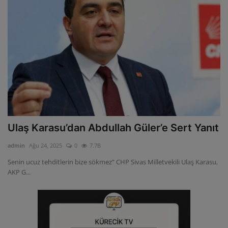
Ulaş Karasu’dan Abdullah Güler’e Sert Yanıt
admin
Ağu 24, 2025
0
7.7B
Senin ucuz tehditlerin bize sökmez” CHP Sivas Milletvekili Ulaş Karasu,
AKP G...