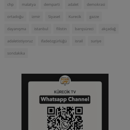
chp
malatya
demparti
adalet
demokrasi
ortadoğu
izmir
Siyaset
Kurecik
gazze
dayanışma
istanbul
filistin
barışsüreci
akçadağ
adaletistiyoruz
ifadeözgürlüğü
israil
suriye
sondakika