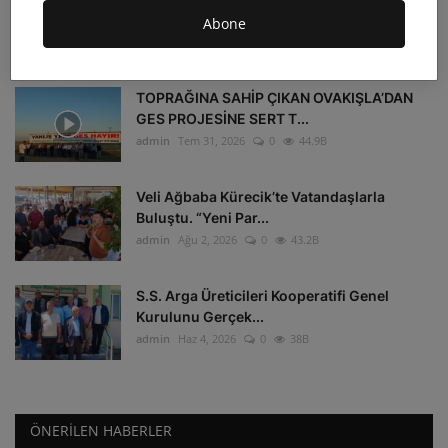
HALK İNİSİYATİFİ 3...
Abone
admin
Tem 2, 2026
0
47B
TOPRAĞINA SAHİP ÇIKAN OVAKIŞLA’DAN
GES PROJESİNE SERT T...
admin
Tem 31, 2026
0
44.9B
Veli Ağbaba Kürecik’te Vatandaşlarla
Buluştu. “Yeni Par...
admin
Ağu 2, 2026
0
43.2B
S.S. Arga Üreticileri Kooperatifi Genel
Kurulunu Gerçek...
admin
Haz 4, 2026
0
38B
ÖNERILEN HABERLER