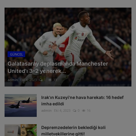
GÜNCEL
Galatasaray deplasmanda Manchester
United'ı 3-2 yenerek...
admin
Eki 4, 2023
0
33
Irak'ın Kuzeyi'ne hava harekatı: 16 hedef
imha edildi
admin
Eki 4, 2023
0
16
Depremzedelerin beklediği koli
milletvekillerine gitti!