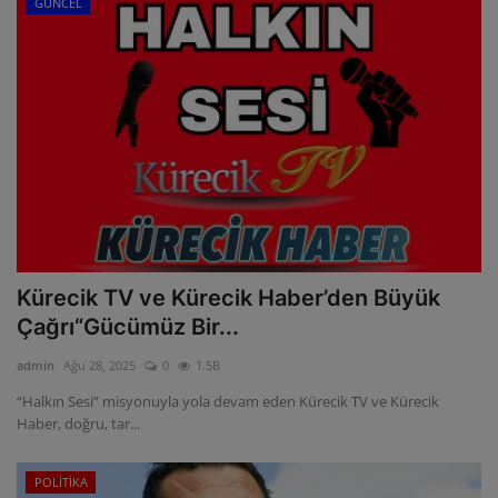
GÜNCEL
Kürecik TV ve Kürecik Haber’den Büyük
Çağrı“Gücümüz Bir...
admin
Ağu 28, 2025
0
1.5B
“Halkın Sesi” misyonuyla yola devam eden Kürecik TV ve Kürecik
Haber, doğru, tar...
POLİTİKA