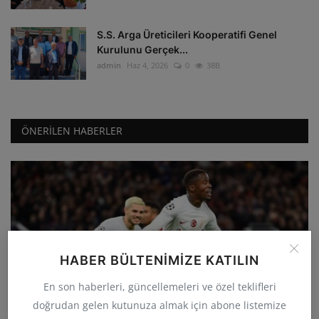
S.S. Arga Üreticileri Kooperatifi Genel
Kurulunu Gerçek...
admin
Haz 4, 2026
0
38B
ÖNERILEN HABERLER
HABER BÜLTENIMIZE KATILIN
GÜNCEL
En son haberleri, güncellemeleri ve özel teklifleri
Galatasaray deplasmanda Manchester
doğrudan gelen kutunuza almak için abone listemize
United'ı 3-2 yenerek...