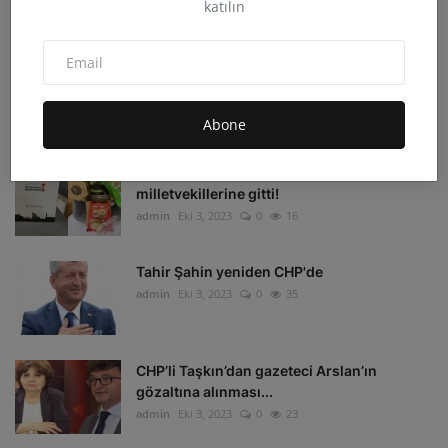
katılın
admin
Eki 4, 2023
0
33
Irak'ın Kuzeyi'ne hava harekatı: 16 hedef
imha edildi
admin
Eki 4, 2023
0
16
Abone
Depremzedelerin beklediği koli
milletvekillerine gitti!
admin
Eki 3, 2023
0
16
Tahir Şahin yeniden CHP'de
admin
Eki 3, 2023
0
35
CHP’li Taşkın’dan gazeteci Arslan’ın
gözaltına alınması...
admin
Eki 3, 2023
0
23