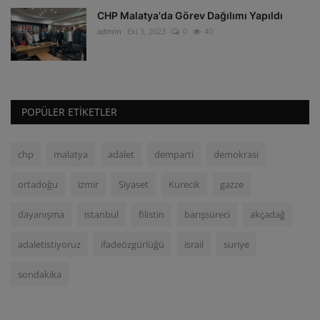
CHP Malatya'da Görev Dağılımı Yapıldı
admin
Eki 3, 2023
0
40
POPÜLER ETIKETLER
chp
malatya
adalet
demparti
demokrasi
ortadoğu
izmir
Siyaset
Kurecik
gazze
dayanışma
istanbul
filistin
barışsüreci
akçadağ
adaletistiyoruz
ifadeözgürlüğü
israil
suriye
sondakika