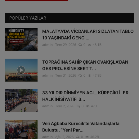
POPÜLER YAZILAR
MALATYA’DA VİCDANLARI SIZLATAN TABLO
19 YAŞINDAKİ GENCİ...
admin
Tem 29, 2026
0
48.1B
TOPRAĞINA SAHİP ÇIKAN OVAKIŞLA’DAN
GES PROJESİNE SERT T...
admin
Tem 31, 2026
0
47.9B
33 YILDIR DİNMİYEN ACI… KÜRECİKLİLER
HALK İNİSİYATİFİ 3...
admin
Tem 2, 2026
0
47B
Veli Ağbaba Kürecik’te Vatandaşlarla
Buluştu. “Yeni Par...
admin
Ağu 2, 2026
0
46.2B