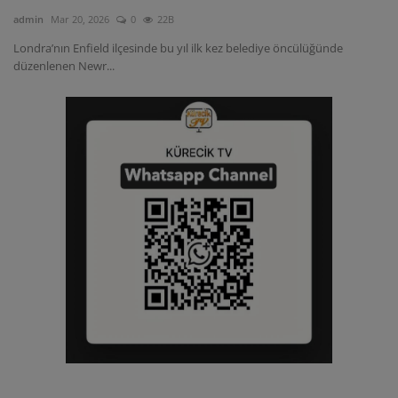
admin
Mar 20, 2026
0
22B
Londra’nın Enfield ilçesinde bu yıl ilk kez belediye öncülüğünde
düzenlenen Newr...