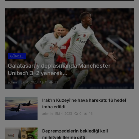
GÜNCEL
Galatasaray deplasmanda Manchester
United'ı 3-2 yenerek...
admin
Eki 4, 2023
0
33
Irak'ın Kuzeyi'ne hava harekatı: 16 hedef
imha edildi
admin
Eki 4, 2023
0
16
Depremzedelerin beklediği koli
milletvekillerine gitti!