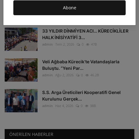
TOPRAĞINA SAHİP ÇIKAN OVAKIŞLA’DAN
GES PROJESİNE SERT T...
Abone
admin
Tem 31, 2026
0
47.9B
33 YILDIR DİNMİYEN ACI… KÜRECİKLİLER
HALK İNİSİYATİFİ 3...
admin
Tem 2, 2026
0
47B
Veli Ağbaba Kürecik’te Vatandaşlarla
Buluştu. “Yeni Par...
admin
Ağu 2, 2026
0
46.2B
S.S. Arga Üreticileri Kooperatifi Genel
Kurulunu Gerçek...
admin
Haz 4, 2026
0
38B
ÖNERILEN HABERLER