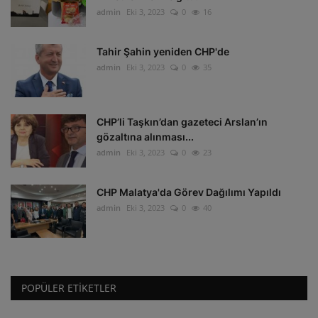
admin
Eki 3, 2023
0
16
Tahir Şahin yeniden CHP'de
admin
Eki 3, 2023
0
35
CHP’li Taşkın’dan gazeteci Arslan’ın
gözaltına alınması...
admin
Eki 3, 2023
0
23
CHP Malatya'da Görev Dağılımı Yapıldı
admin
Eki 3, 2023
0
40
POPÜLER ETIKETLER