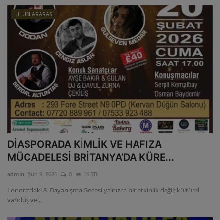
ULUSLARARASI
DİASPORADA KİMLİK VE HAFIZA
MÜCADELESİ BRİTANYA’DA KÜRE...
admin
Şub 9, 2026
0
10.7B
Londra’daki 8. Dayanışma Gecesi yalnızca bir etkinlik değil; kültürel
varoluş ve...