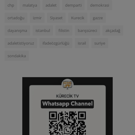
chp
malatya
adalet
demparti
demokrasi
ortadoğu
izmir
Siyaset
Kurecik
gazze
dayanışma
istanbul
filistin
barışsüreci
akçadağ
adaletistiyoruz
ifadeözgürlüğü
israil
suriye
sondakika