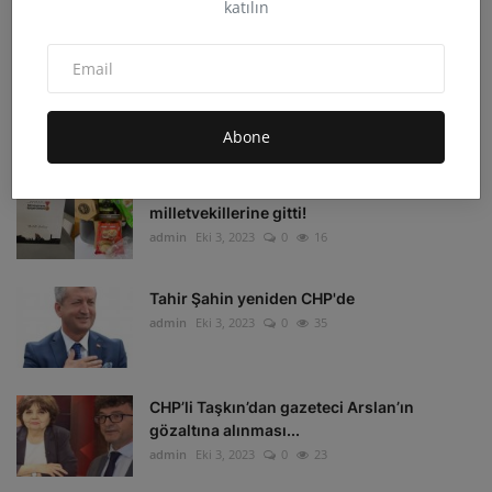
katılın
admin
Eki 4, 2023
0
33
Irak'ın Kuzeyi'ne hava harekatı: 16 hedef
imha edildi
admin
Eki 4, 2023
0
16
Abone
Depremzedelerin beklediği koli
milletvekillerine gitti!
admin
Eki 3, 2023
0
16
Tahir Şahin yeniden CHP'de
admin
Eki 3, 2023
0
35
CHP’li Taşkın’dan gazeteci Arslan’ın
gözaltına alınması...
admin
Eki 3, 2023
0
23