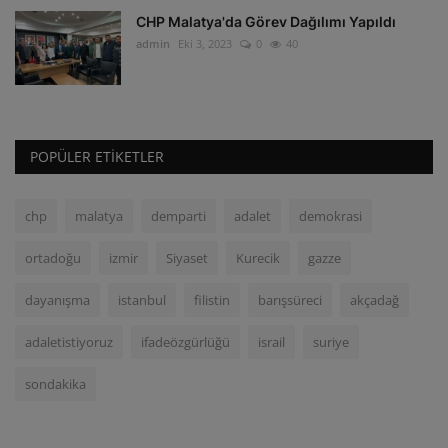
CHP Malatya'da Görev Dağılımı Yapıldı
admin
Eki 3, 2023
0
40
POPÜLER ETIKETLER
chp
malatya
demparti
adalet
demokrasi
ortadoğu
izmir
Siyaset
Kurecik
gazze
dayanışma
istanbul
filistin
barışsüreci
akçadağ
adaletistiyoruz
ifadeözgürlüğü
israil
suriye
sondakika