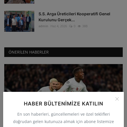
S.S. Arga Üreticileri Kooperatifi Genel
Kurulunu Gerçek...
admin
Haz 4, 2026
0
38B
ÖNERILEN HABERLER
HABER BÜLTENIMIZE KATILIN
GÜNCEL
En son haberleri, güncellemeleri ve özel teklifleri
Galatasaray deplasmanda Manchester
doğrudan gelen kutunuza almak için abone listemize
United'ı 3-2 yenerek...