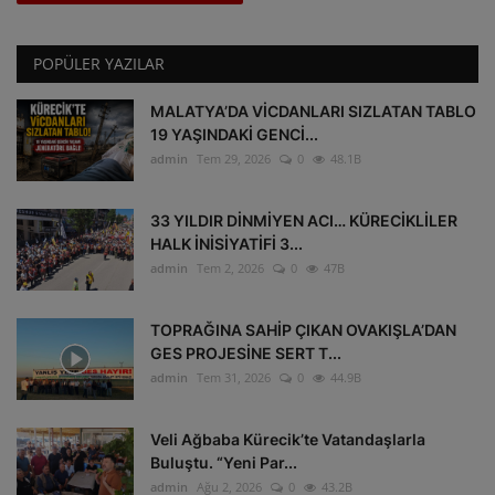
POPÜLER YAZILAR
MALATYA’DA VİCDANLARI SIZLATAN TABLO
19 YAŞINDAKİ GENCİ...
admin
Tem 29, 2026
0
48.1B
33 YILDIR DİNMİYEN ACI… KÜRECİKLİLER
HALK İNİSİYATİFİ 3...
admin
Tem 2, 2026
0
47B
TOPRAĞINA SAHİP ÇIKAN OVAKIŞLA’DAN
GES PROJESİNE SERT T...
admin
Tem 31, 2026
0
44.9B
Veli Ağbaba Kürecik’te Vatandaşlarla
Buluştu. “Yeni Par...
admin
Ağu 2, 2026
0
43.2B