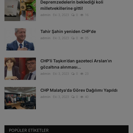
Depremzedelerin beklediği koli
milletvekillerine gitti!
admin
Eki 3, 2023
0
16
Tahir Şahin yeniden CHP'de
admin
Eki 3, 2023
0
35
CHP’li Taşkın’dan gazeteci Arslan’ın
gözaltına alınması...
admin
Eki 3, 2023
0
23
CHP Malatya'da Görev Dağılımı Yapıldı
admin
Eki 3, 2023
0
40
POPÜLER ETIKETLER