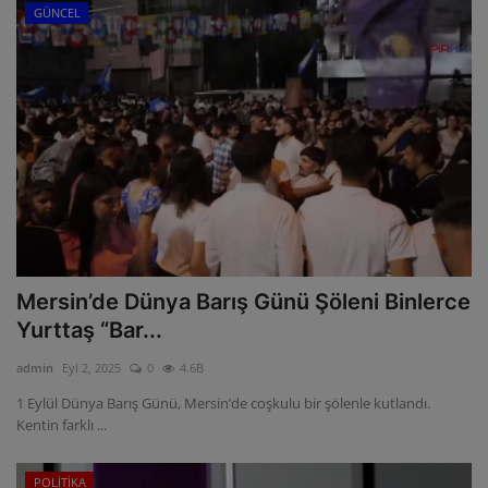
GÜNCEL
Mersin’de Dünya Barış Günü Şöleni Binlerce
Yurttaş “Bar...
admin
Eyl 2, 2025
0
4.6B
1 Eylül Dünya Barış Günü, Mersin’de coşkulu bir şölenle kutlandı.
Kentin farklı ...
POLİTİKA