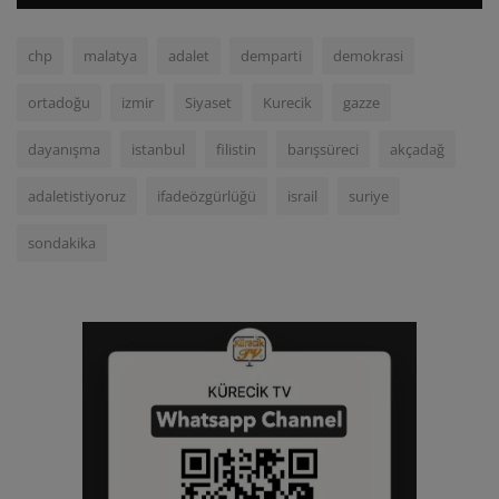
chp
malatya
adalet
demparti
demokrasi
ortadoğu
izmir
Siyaset
Kurecik
gazze
dayanışma
istanbul
filistin
barışsüreci
akçadağ
adaletistiyoruz
ifadeözgürlüğü
israil
suriye
sondakika