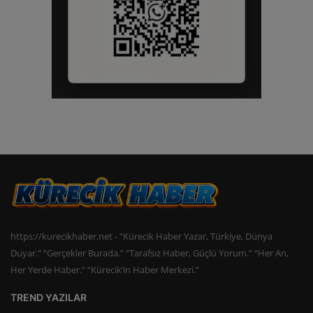
https://kurecikhaber.net - “Kürecik Haber Yazar, Türkiye, Dünya
Duyar.” “Gerçekler Burada.” “Tarafsız Haber, Güçlü Yorum.” “Her An,
Her Yerde Haber.” “Kürecik’in Haber Merkezi.”
TREND YAZILAR