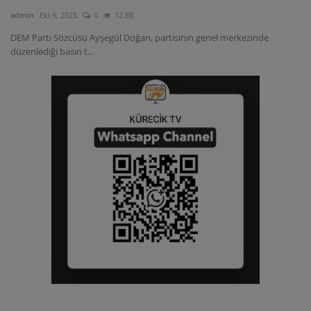
admin
Eki 9, 2025
0
12.8B
DEM Parti Sözcüsü Ayşegül Doğan, partisinin genel merkezinde
düzenlediği basın t...