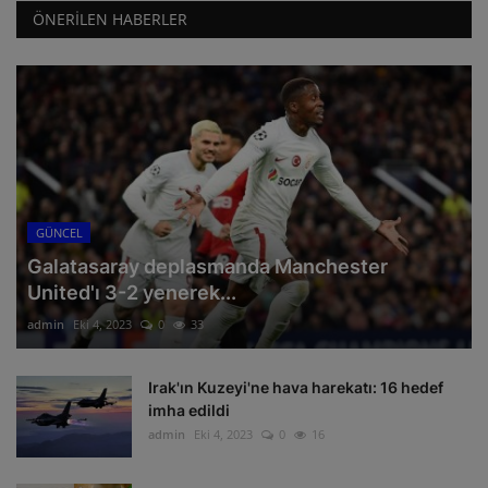
ÖNERILEN HABERLER
GÜNCEL
Galatasaray deplasmanda Manchester
United'ı 3-2 yenerek...
admin
Eki 4, 2023
0
33
Irak'ın Kuzeyi'ne hava harekatı: 16 hedef
imha edildi
admin
Eki 4, 2023
0
16