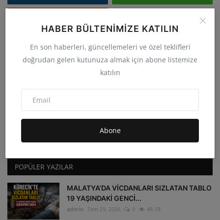
Youtube
HABER BÜLTENIMIZE KATILIN
En son haberleri, güncellemeleri ve özel teklifleri
FOLLOW US
doğrudan gelen kutunuza almak için abone listemize
katılın
Facebook
Twitter
Instagram
Whatsapp
Abone
Youtube
POPÜLER YAZILAR
MALATYA’DA VİCDANLARI SIZLATAN TABLO
19 YAŞINDAKİ GENCİ...
admin
Tem 29, 2026
0
48.1B