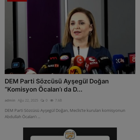
DEM Parti Sözcüsü Ayşegül Doğan
“Komisyon Öcalan’ı da D...
admin
Ağu 22, 2025
0
7.6B
DEM Parti Sözcüsü Ayşegül Doğan, Meclis’te kurulan komisyonun
Abdullah Öcalan’ı ...