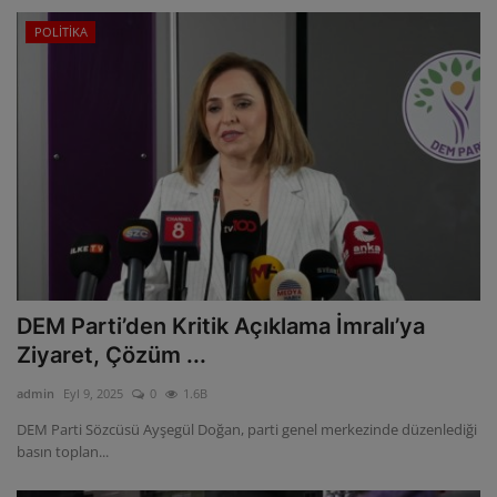
POLİTİKA
DEM Parti’den Kritik Açıklama İmralı’ya
Ziyaret, Çözüm ...
admin
Eyl 9, 2025
0
1.6B
DEM Parti Sözcüsü Ayşegül Doğan, parti genel merkezinde düzenlediği
basın toplan...